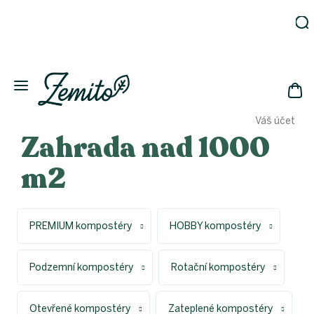
Přejít
na
obsah
Zahrada
Eko
domácnost
NÁK
Drogerie
Váš účet
KOŠ
Kosmetika
Zahrada nad 1000
Eko
láhve
m2
Akce
Zachraň
a ušetři
PREMIUM kompostéry
HOBBY kompostéry
Novinky
Vánoce
Podzemní kompostéry
Rotační kompostéry
Přihlášení
Otevřené kompostéry
Zateplené kompostéry