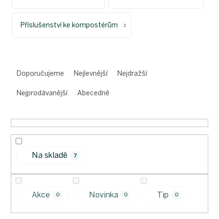
Příslušenství ke kompostérům
Ř
a
Doporučujeme
Nejlevnější
Nejdražší
z
e
Nejprodávanější
Abecedně
n
í
p
r
o
Na skladě
d
7
u
k
t
Akce
Novinka
Tip
0
0
0
ů