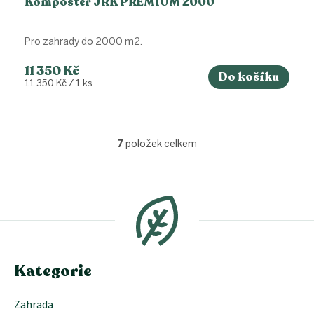
Kompostér JRK PREMIUM 2000
Pro zahrady do 2000 m2.
11 350 Kč
Do košíku
Měrná
11 350 Kč / 1 ks
cena:
7
položek celkem
O
v
l
Z
á
á
d
p
a
a
c
t
í
í
p
Kategorie
r
v
k
Zahrada
y