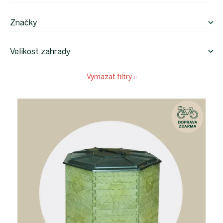
Značky
Velikost zahrady
Vymazat filtry
V
ý
p
i
s
p
r
o
d
u
k
t