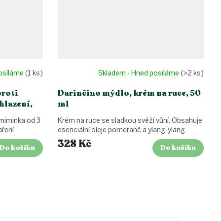
posíláme
(1 ks)
Skladem - Hned posíláme
(>2 ks)
proti
Darinčino mýdlo, krém na ruce, 50
hlazení,
ml
miminka od 3
Krém na ruce se sladkou svěží vůní. Obsahuje
aření
esenciální oleje pomeranč a ylang-ylang.
328 Kč
Do košíku
Do košíku