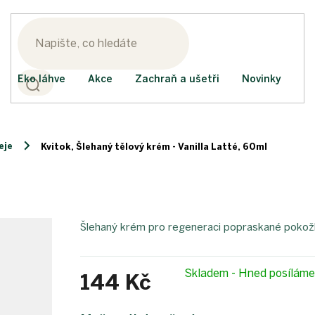
Eko láhve
Akce
Zachraň a ušetři
Novinky
eje
Kvitok, Šlehaný tělový krém - Vanilla Latté, 60ml
Šlehaný krém pro regeneraci popraskané pokož
Skladem - Hned posílám
144 Kč
Měrná
cena: