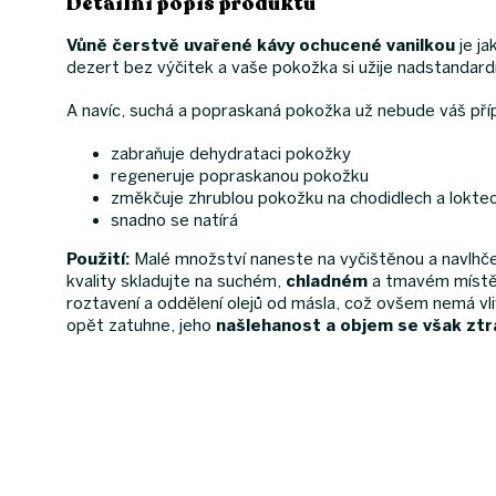
Detailní popis produktu
Vůně čerstvě uvařené kávy ochucené vanilkou
je ja
dezert bez výčitek a vaše pokožka si užije nadstandardn
A navíc, suchá a popraskaná pokožka už nebude váš pří
zabraňuje dehydrataci pokožky
regeneruje popraskanou pokožku
změkčuje zhrublou pokožku na chodidlech a lokte
snadno se natírá
Použití:
Malé množství naneste na vyčištěnou a navlhče
kvality skladujte na suchém,
chladném
a tmavém místě. 
roztavení a oddělení olejů od másla, což ovšem nemá vli
opět zatuhne, jeho
našlehanost a objem se však ztrá