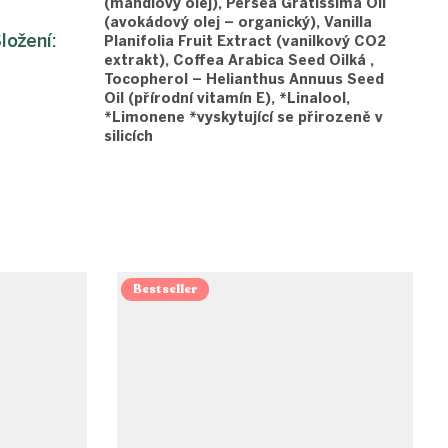
(mandlový olej), Persea Gratissima Oil
(avokádový olej – organický), Vanilla
ložení
:
Planifolia Fruit Extract (vanilkový CO2
extrakt), Coffea Arabica Seed Oilká ,
Tocopherol – Helianthus Annuus Seed
Oil (přírodní vitamín E), *Linalool,
*Limonene *vyskytující se přirozeně v
silicích
Bestseller