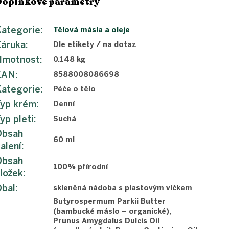
Doplňkové parametry
ategorie
:
Tělová másla a oleje
Záruka
:
Dle etikety / na dotaz
Hmotnost
:
0.148 kg
EAN
:
8588008086698
ategorie
:
Péče o tělo
Typ krém
:
Denní
yp pleti
:
Suchá
Obsah
60 ml
alení
:
Obsah
100% přírodní
ložek
:
Obal
:
skleněná nádoba s plastovým víčkem
Butyrospermum Parkii Butter
(bambucké máslo – organické),
Prunus Amygdalus Dulcis Oil