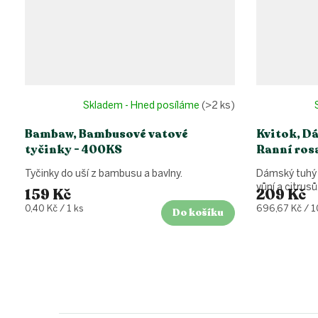
Skladem - Hned posíláme
(>2 ks)
Bambaw, Bambusové vatové
Kvitok, D
tyčinky - 400KS
Ranní rosa
Tyčinky do uší z bambusu a bavlny.
Dámský tuhý 
vůní a citrusů
159 Kč
209 Kč
Měrná
Měrná
0,40 Kč / 1 ks
696,67 Kč / 1
Do košíku
cena:
cena:
Z
á
p
a