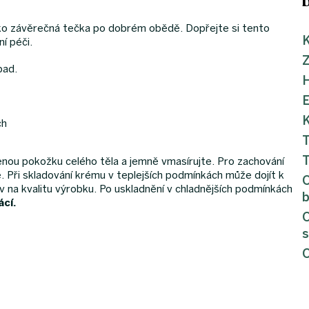
ko závěrečná tečka po dobrém obědě. Dopřejte si tento
K
í péči.
pad.
K
ch
T
nou pokožku celého těla a jemně vmasírujte. Pro zachování
Při skladování krému v teplejších podmínkách může dojít k
v na kvalitu výrobku. Po uskladnění v chladnějších podmínkách
b
cí.
s