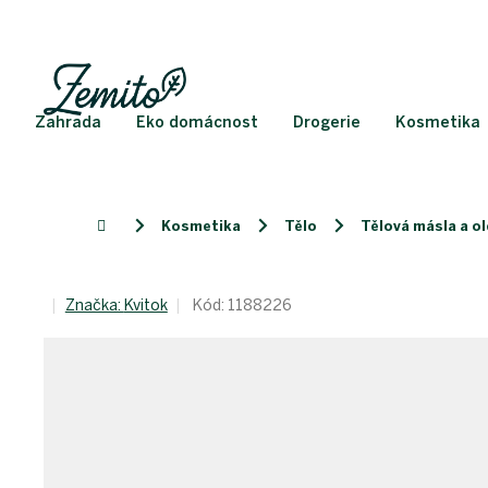
Přejít
na
obsah
Zahrada
Eko domácnost
Drogerie
Kosmetika
Kosmetika
Tělo
Tělová másla a ol
Domů
Značka:
Kvitok
Kód:
1188226