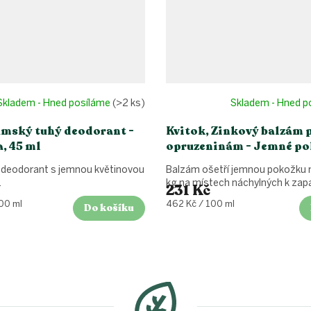
Skladem - Hned posíláme
(>2 ks)
Skladem - Hned 
ámský tuhý deodorant -
Kvitok, Zinkový balzám 
, 45 ml
opruzeninám - Jemné po
50ml
deodorant s jemnou květinovou
Balzám ošetří jemnou pokožku 
.
kg na místech náchylných k zap
231 Kč
Měrná
00 ml
462 Kč / 100 ml
Do košíku
cena: