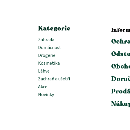
t
í
Kategorie
Inform
Zahrada
Ochra
Domácnost
Odsto
Drogerie
Kosmetika
Obch
Láhve
Doruč
Zachraň a ušetři
Akce
Prodá
Novinky
Nákup