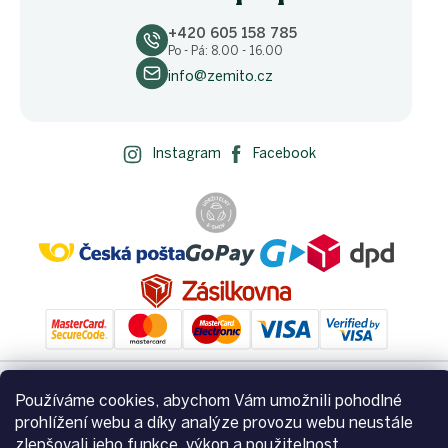
+420 605 158 785
Po - Pá: 8.00 - 16.00
info@zemito.cz
Instagram
Facebook
Používáme cookies, abychom Vám umožnili pohodlné
Vytvořil Shoptet
prohlížení webu a díky analýze provozu webu neustále
zlepšovali jeho funkce, výkon a použitelnost.