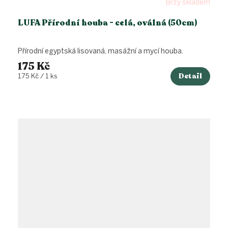
Brzy skladem
LUFA Přírodní houba - celá, oválná (50cm)
Přírodní egyptská lisovaná, masážní a mycí houba.
175 Kč
Detail
Měrná
175 Kč / 1 ks
cena: