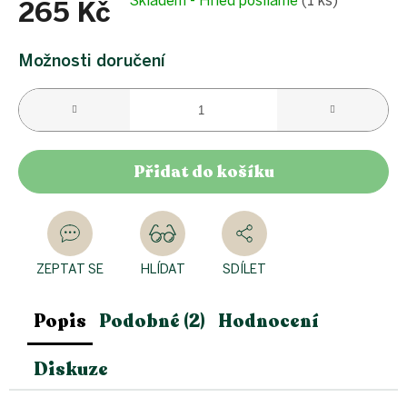
Skladem - Hned posíláme
(1 ks)
265 Kč
Měrná
cena:
Možnosti doručení
Přidat do košíku
ZEPTAT SE
HLÍDAT
SDÍLET
Popis
Podobné (2)
Hodnocení
Diskuze