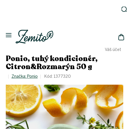
Přejít
na
obsah
Zahrada
Eko
domácnost
NÁK
Drogerie
Váš účet
KOŠ
Kosmetika
Ponio, tuhý kondicionér,
Eko
Citron&Rozmarýn 50 g
láhve
Akce
Značka:
Ponio
Kód:
1377320
Zachraň
a ušetři
Novinky
Vánoce
Přihlášení