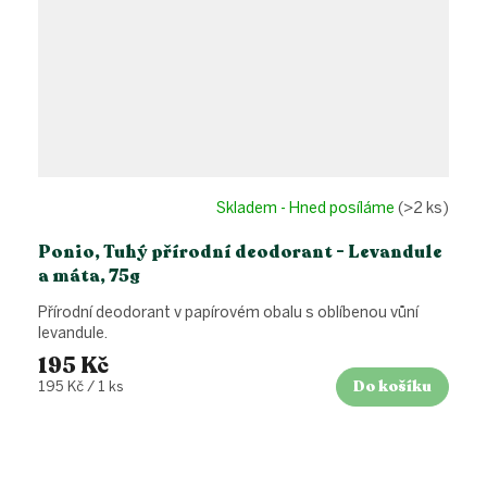
Skladem - Hned posíláme
(>2 ks)
Ponio, Tuhý přírodní deodorant - Levandule
a máta, 75g
Přírodní deodorant v papírovém obalu s oblíbenou vůní
levandule.
195 Kč
Do košíku
Měrná
195 Kč / 1 ks
cena: