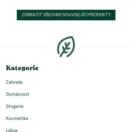
ZOBRAZIT VŠECHNY SOUVISEJÍCÍ PRODUKTY
Z
á
p
a
t
í
Kategorie
Zahrada
Domácnost
Drogerie
Kosmetika
Láhve