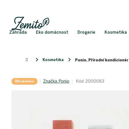
Přejít
na
obsah
Zahrada
Eko domácnost
Drogerie
Kosmetika
Kosmetika
Domů
Ponio, Přírodní kondicionér
Hit měsíce
Značka:
Ponio
Kód:
2000063