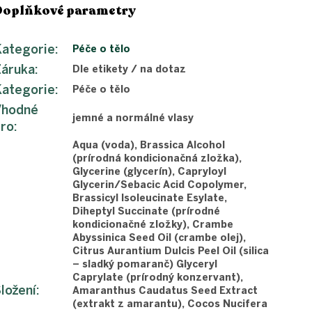
Doplňkové parametry
ategorie
:
Péče o tělo
Záruka
:
Dle etikety / na dotaz
ategorie
:
Péče o tělo
Vhodné
jemné a normálné vlasy
pro
:
Aqua (voda), Brassica Alcohol
(prírodná kondicionačná zložka),
Glycerine (glycerín), Capryloyl
Glycerin/Sebacic Acid Copolymer,
Brassicyl Isoleucinate Esylate,
Diheptyl Succinate (prírodné
kondicionačné zložky), Crambe
Abyssinica Seed Oil (crambe olej),
Citrus Aurantium Dulcis Peel Oil (silica
– sladký pomaranč) Glyceryl
Caprylate (prírodný konzervant),
ložení
:
Amaranthus Caudatus Seed Extract
(extrakt z amarantu), Cocos Nucifera