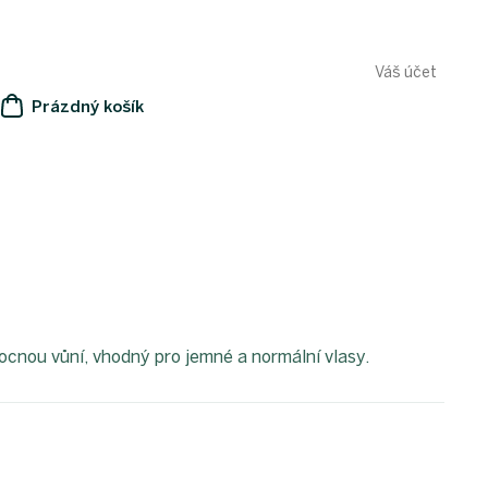
Váš účet
Prázdný košík
NÁKUPNÍ
KOŠÍK
ocnou vůní, vhodný pro jemné a normální vlasy.