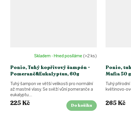
Skladem - Hned posíláme
(>2 ks)
Ponio, Tuhý kopřivový šampón -
Ponio, tu
Pomeranč&Eukalyptus, 60g
Mafia 50 g
Tuhý šampon ve větší velikosti pro normální
Tuhý přírodní
až mastné vlasy. Se svěží vůní pomeranče a
květinovo-ov
eukalyptu....
225 Kč
265 Kč
Do košíku
Z