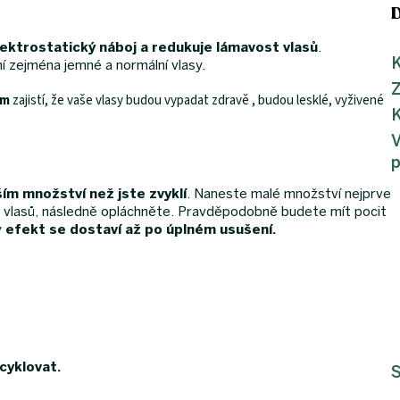
lektrostatický náboj a redukuje lámavost vlasů
.
K
í zejména jemné a normální vlasy.
em
zajistí, že vaše vlasy budou vypadat zdravě , budou lesklé, vyživené
K
ím množství než jste zvyklí
.
Naneste malé množství nejprve
 vlasů, následně opláchněte. Pravděpodobně budete mít pocit
ý
efekt se dostaví až po úplném usušení.
ecyklovat.
S