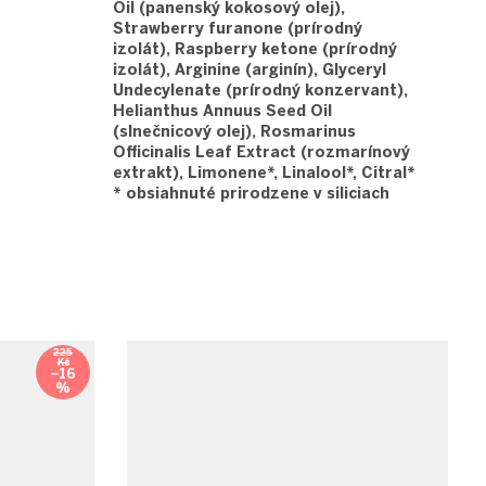
Oil (panenský kokosový olej),
Strawberry furanone (prírodný
izolát), Raspberry ketone (prírodný
izolát), Arginine (arginín), Glyceryl
Undecylenate (prírodný konzervant),
Helianthus Annuus Seed Oil
(slnečnicový olej), Rosmarinus
Officinalis Leaf Extract (rozmarínový
extrakt), Limonene*, Linalool*, Citral*
* obsiahnuté prirodzene v siliciach
225
Kč
–16
%