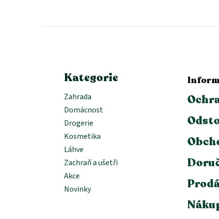
á
p
a
t
í
Kategorie
Inform
Zahrada
Ochra
Domácnost
Odsto
Drogerie
Kosmetika
Obch
Láhve
Doruč
Zachraň a ušetři
Akce
Prodá
Novinky
Nákup