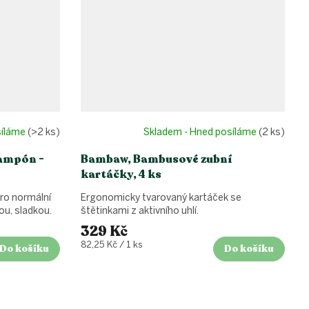
síláme
(>2 ks)
Skladem - Hned posíláme
(2 ks)
šampón -
Bambaw, Bambusové zubní
kartáčky, 4 ks
pro normální
Ergonomicky tvarovaný kartáček se
ou, sladkou.
štětinkami z aktivního uhlí.
329 Kč
Měrná
82,25 Kč / 1 ks
Do košíku
Do košíku
cena: