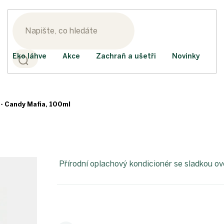
Eko láhve
Akce
Zachraň a ušetři
Novinky
 - Candy Mafia, 100ml
Přírodní oplachový kondicionér se sladkou ov