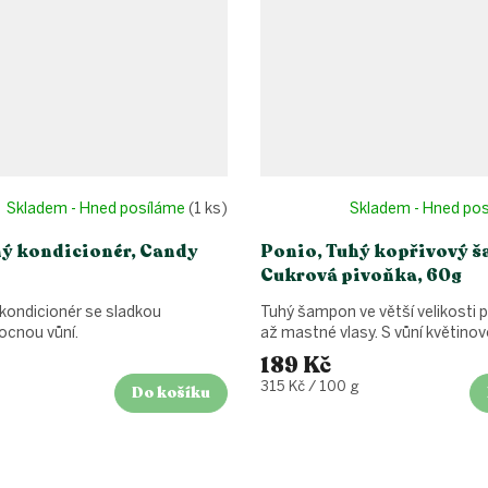
Skladem - Hned posíláme
(1 ks)
Skladem - Hned po
hý kondicionér, Candy
Ponio, Tuhý kopřivový 
Cukrová pivoňka, 60g
 kondicionér se sladkou
Tuhý šampon ve větší velikosti 
ocnou vůní.
až mastné vlasy. S vůní květinov
189 Kč
Měrná
315 Kč / 100 g
Do košíku
cena: