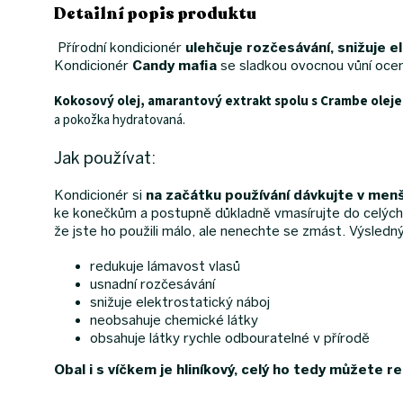
Detailní popis produktu
Přírodní kondicionér
ulehčuje rozčesávání, snižuje e
Kondicionér
Candy mafia
se sladkou ovocnou vůní ocen
Kokosový olej, amarantový extrakt spolu s Crambe olej
a pokožka hydratovaná.
Jak používat:
Kondicionér si
na začátku používání dávkujte v menš
ke konečkům a postupně důkladně vmasírujte do celých
že jste ho použili málo, ale nenechte se zmást. Výsledn
redukuje lámavost vlasů
usnadní rozčesávání
snižuje elektrostatický náboj
neobsahuje chemické látky
obsahuje látky rychle odbouratelné v přírodě
Obal i s víčkem je hliníkový, celý ho tedy můžete r