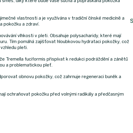
ou směs, díky které bude vaše suchá a popraskaná pokožka
imečné vlastnosti a je využívána v tradiční čínské medicíně a
S
a pokožku a zdraví.
hovávání vlhkosti v pleti. Obsahuje polysacharidy, které mají
uru. Tím pomáhá zajišťovat hloubkovou hydrataci pokožky, což
vzhledu pleti.
e Tremella fuciformis přispívat k redukci podráždění a zánětů
ivou a problematickou pleť.
orovat obnovu pokožky, což zahrnuje regeneraci buněk a
hají ochraňovat pokožku před volnými radikály a předčasným