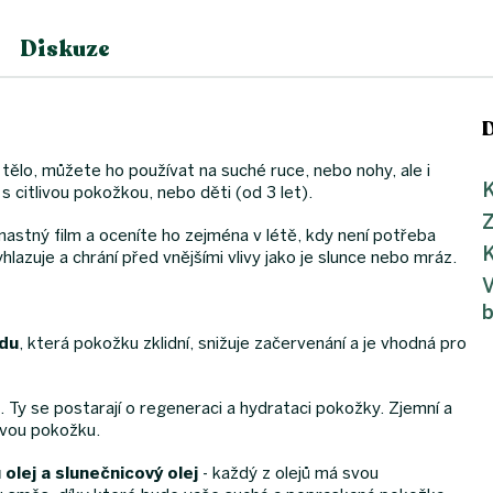
Diskuze
 tělo, můžete ho používat na suché ruce, nebo nohy, ale i
K
 s citlivou pokožkou, nebo děti (od 3 let).
astný film a oceníte ho zejména v létě, kdy není potřeba
K
azuje a chrání před vnějšími vlivy jako je slunce nebo mráz.
V
b
odu
, která pokožku zklidní, snižuje začervenání a je vhodná pro
. Ty se postarají o regeneraci a hydrataci pokožky. Zjemní a
livou pokožku.
olej a slunečnicový olej
- každý z olejů má svou