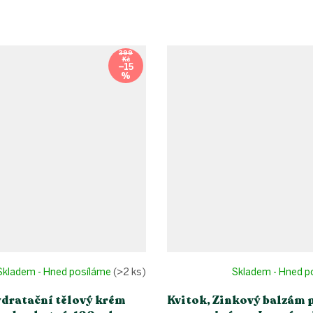
399
Kč
–15
%
Skladem - Hned posíláme
(>2 ks)
Skladem - Hned 
ydratační tělový krém
Kvitok, Zinkový balzám 