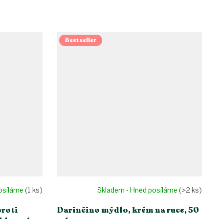
Bestseller
posíláme
(1 ks)
Skladem - Hned posíláme
(>2 ks)
proti
Darinčino mýdlo, krém na ruce, 50