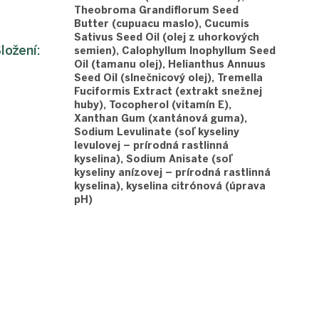
Theobroma Grandiflorum Seed
Butter (cupuacu maslo), Cucumis
Sativus Seed Oil (olej z uhorkových
ložení
:
semien), Calophyllum Inophyllum Seed
Oil (tamanu olej), Helianthus Annuus
Seed Oil (slnečnicový olej), Tremella
Fuciformis Extract (extrakt snežnej
huby), Tocopherol (vitamín E),
Xanthan Gum (xantánová guma),
Sodium Levulinate (soľ kyseliny
levulovej – prírodná rastlinná
kyselina), Sodium Anisate (soľ
kyseliny anízovej – prírodná rastlinná
kyselina), kyselina citrónová (úprava
pH)