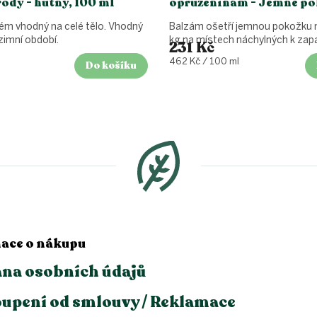
ody - hutný, 100 ml
opruzeninám - Jemné po
50ml
rém vhodný na celé tělo. Vhodný
Balzám ošetří jemnou pokožku 
zimní období.
kg na místech náchylných k zap
231 Kč
Měrná
462 Kč / 100 ml
Do košíku
cena:
ace o nákupu
na osobních údajů
upení od smlouvy / Reklamace