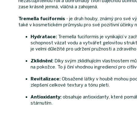
nezastupitelnou roli a dohromady tvoří báječnou účinn
zase krásně jemná, vláčná a zahojená.
Tremella fuciformis
-
je druh houby, známý pro své výj
také v kosmetickém průmyslu pro své pozitivní účinky n
Hydratace:
Tremella fuciformis je vynikající v zac
schopnost vázat vodu a vytvářet gelovitou strukt
je velmi důležité pro udržení pružnosti a zdravého 
Zklidnění:
Díky svým zklidňujícím vlastnostem můž
na pokožce. To ji činí vhodnou ingrediencí pro citl
Revitalizace:
Obsažené látky v houbě mohou podp
zlepšení celkové textury a tónu pleti.
Antioxidanty:
obsahuje antioxidanty, které pomá
stárnutím.