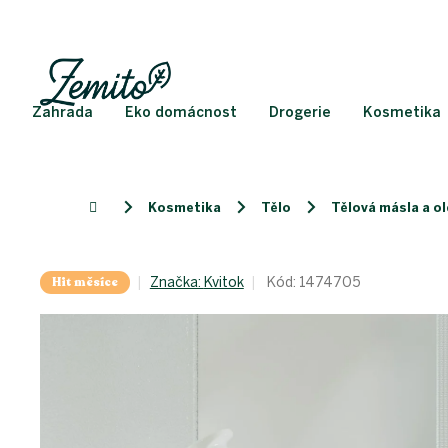
Přejít
na
obsah
Zahrada
Eko domácnost
Drogerie
Kosmetika
Kosmetika
Tělo
Tělová másla a ol
Domů
Hit měsíce
Značka:
Kvitok
Kód:
1474705