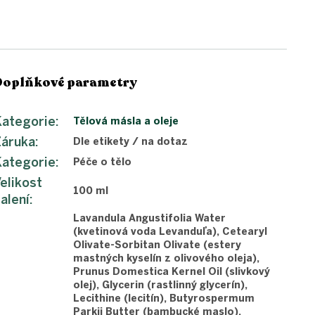
Doplňkové parametry
ategorie
:
Tělová másla a oleje
Záruka
:
Dle etikety / na dotaz
ategorie
:
Péče o tělo
elikost
100 ml
alení
:
Lavandula Angustifolia Water
(kvetinová voda Levanduľa), Cetearyl
Olivate-Sorbitan Olivate (estery
mastných kyselín z olivového oleja),
Prunus Domestica Kernel Oil (slivkový
olej), Glycerin (rastlinný glycerín),
Lecithine (lecitín), Butyrospermum
Parkii Butter (bambucké maslo),