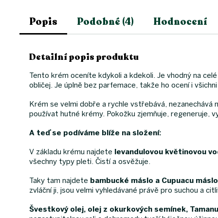
Popis
Podobné (4)
Hodnocení
Detailní popis produktu
Tento krém oceníte kdykoli a kdekoli. Je vhodný na celé
obličej. Je úplně bez parfemace, takže ho ocení i všichni
Krém se velmi dobře a rychle vstřebává, nezanechává m
používat hutné krémy. Pokožku zjemňuje, regeneruje, vyhl
A teď se podíváme blíže na složení:
V základu krému najdete
levandulovou květinovou v
všechny typy pleti. Čistí a osvěžuje.
Taky tam najdete
bambucké máslo a Cupuacu máslo
zvláční ji, jsou velmi vyhledávané právě pro suchou a cit
Švestkový olej, olej z okurkových semínek, Tamanu 