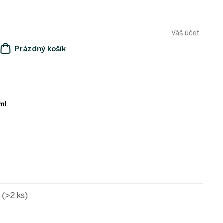
Váš účet
Prázdný košík
NÁKUPNÍ
KOŠÍK
ml
e
(>2 ks)