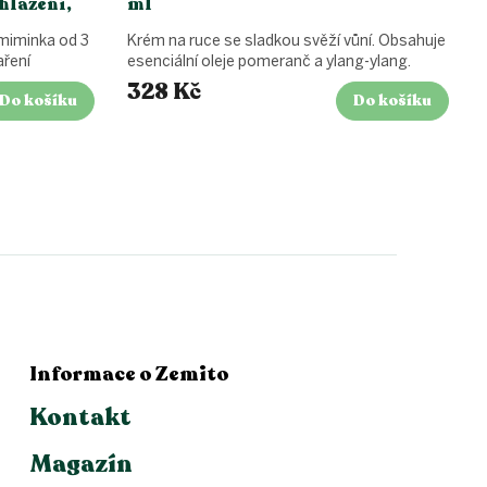
hlazení,
ml
miminka od 3
Krém na ruce se sladkou svěží vůní. Obsahuje
aření
esenciální oleje pomeranč a ylang-ylang.
328 Kč
Do košíku
Do košíku
Informace o Zemito
Kontakt
Magazín