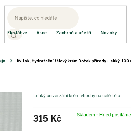
Eko láhve
Akce
Zachraň a ušetři
Novinky
eje
Kvitok, Hydratační tělový krém Dotek přírody - lehký, 100 
Lehký univerzální krém vhodný na celé tělo.
Skladem - Hned posílám
315 Kč
Měrná