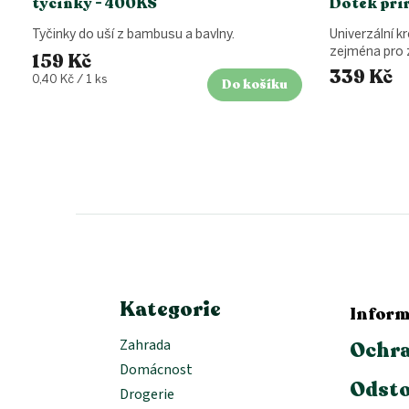
tyčinky - 400KS
Dotek přír
Tyčinky do uší z bambusu a bavlny.
Univerzální k
zejména pro 
159 Kč
339 Kč
Měrná
0,40 Kč / 1 ks
Do košíku
cena:
Z
á
p
a
t
í
Kategorie
Inform
Zahrada
Ochra
Domácnost
Odsto
Drogerie