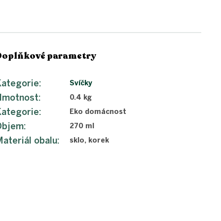
Doplňkové parametry
ategorie
:
Svíčky
Hmotnost
:
0.4 kg
ategorie
:
Eko domácnost
Objem
:
270 ml
ateriál obalu
:
sklo, korek