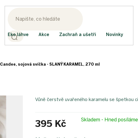
Eko láhve
Akce
Zachraň a ušetři
Novinky
Candee, sojová svíčka - SLANÝ KARAMEL, 270 ml
Vůně čerstvě uvařeného karamelu se špetkou c
Skladem - Hned posílám
395 Kč
Měrná
cena: