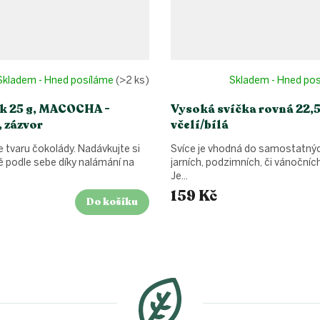
Skladem - Hned posíláme
(>2 ks)
Skladem - Hned po
k 25 g, MACOCHA -
Vysoká svíčka rovná 22,
 zázvor
včelí/bílá
 tvaru čokolády. Nadávkujte si
Svíce je vhodná do samostatných
ě podle sebe díky nalámání na
jarních, podzimních, či vánočníc
Je...
159 Kč
Do košíku