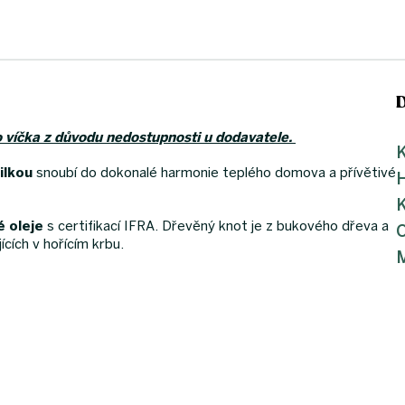
víčka z důvodu nedostupnosti u dodavatele.
K
ilkou
snoubí do dokonalé harmonie teplého domova a přívětivé
K
 oleje
s certifikací IFRA. Dřevěný knot je z bukového dřeva a
cích v hořícím krbu.
M