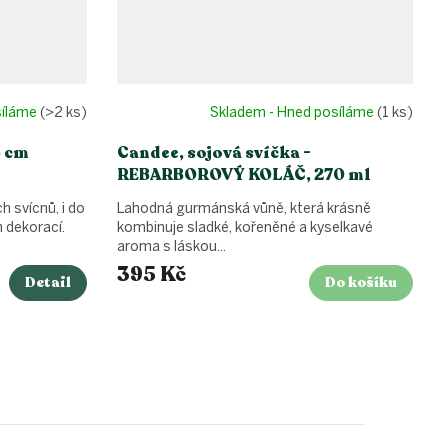
síláme
(>2 ks)
Skladem - Hned posíláme
(1 ks)
5 cm
Candee, sojová svíčka -
REBARBOROVÝ KOLÁČ, 270 ml
 svícnů, i do
Lahodná gurmánská vůně, která krásně
h dekorací.
kombinuje sladké, kořeněné a kyselkavé
aroma s láskou...
395 Kč
Detail
Do košíku