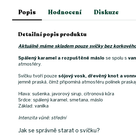
Popis
Hodnocení
Diskuze
Detailní popis produktu
Aktuálně máme skladem pouze svíčky bez korkového 
Spálený karamel a rozpuštěné máslo
se spolu s
van
atmosféry.
Svíčku tvoří pouze
sójový vosk, dřevěný knot a
vonné
jemně praská, čímž připomíná atmosféru polínek praskají
Hlava: sušenka, javorový sirup, citronová kůra
Srdce: spálený karamel, smetana, máslo
Základ: vanilka
Intenzita vůně: střední
Jak se správně starat o svíčku?