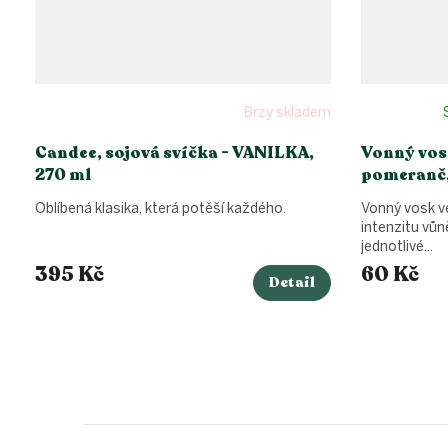
Brzy skladem
Candee, sojová svíčka - VANILKA,
Vonný vos
270 ml
pomeranč,
Oblíbená klasika, která potěší každého.
Vonný vosk ve
intenzitu vůn
jednotlivé...
395 Kč
60 Kč
Detail
Z
á
p
a