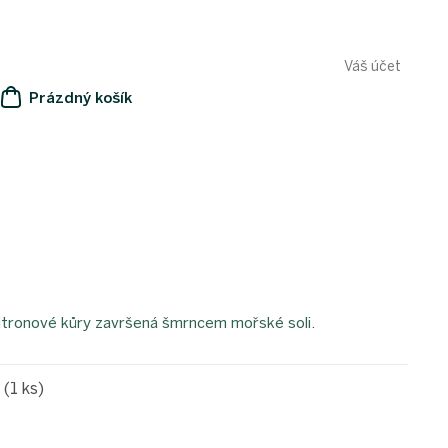
Váš účet
Prázdný košík
NÁKUPNÍ
KOŠÍK
itronové kůry završená šmrncem mořské soli.
e
(1 ks)