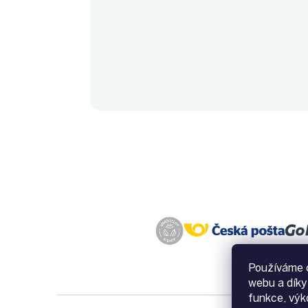
Používáme c
webu a díky
funkce, výk