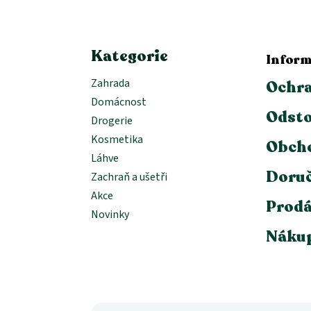
t
í
Kategorie
Inform
Zahrada
Ochra
Domácnost
Odsto
Drogerie
Kosmetika
Obch
Láhve
Doruč
Zachraň a ušetři
Akce
Prodá
Novinky
Nákup