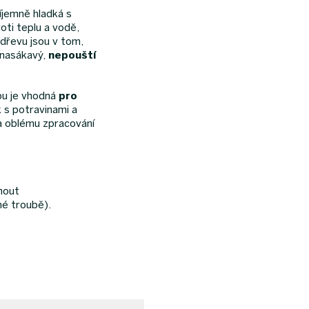
íjemně hladká s
roti teplu a vodě,
 dřevu jsou v tom,
enasákavý,
nepouští
u je vhodná
pro
k s potravinami a
a oblému zpracování
nout
né troubě).