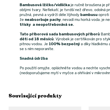
Bambusová lžičko/vidlička
je ručně broušena je př
oblými tvary. Neflekatí, je tvrdší než dřevo, odolná p
pružná, pevná a vydrží déle.Výhody
bambusu
oproti
že
neabsorbuje pachy
, nevadí mu horká voda, je n
třísky a neopotřebovává se.
Tato příborová sada bambusových příborů
Bamb
děti od 18 měsíců
. Výrobek je certifikován pro sty
pitnou vodou. Je
100% bezpečný
a díky hladkému 
se s ním neporaníte.
Snadná údržba
Po použití omyjte, opláchněte vodou a nechte vysch
(nedoporučujeme mytí v myčce a ohřívání v mikrovln
Související produkty