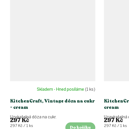
Skladem - Hned posíláme
(1 ks)
KitchenCraft, Vintage dóza na cukr
KitchenCra
- cream
cream
Uzvíratelná dóza na cukr.
Uzavíratelná 
297 Kč
297 Kč
Měrná
Měrná
297 Kč / 1 ks
297 Kč / 1 ks
Do košíku