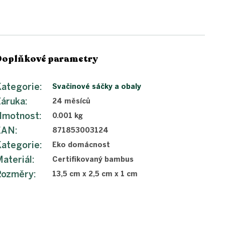
Doplňkové parametry
ategorie
:
Svačinové sáčky a obaly
Záruka
:
24 měsíců
Hmotnost
:
0.001 kg
EAN
:
871853003124
ategorie
:
Eko domácnost
ateriál
:
Certifikovaný bambus
Rozměry
:
13,5 cm x 2,5 cm x 1 cm