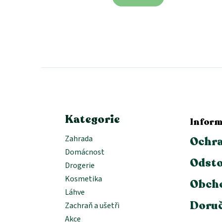
cena:
cena:
Z
á
p
a
t
í
Kategorie
Inform
Zahrada
Ochra
Domácnost
Odsto
Drogerie
Kosmetika
Obch
Láhve
Doruč
Zachraň a ušetři
Akce