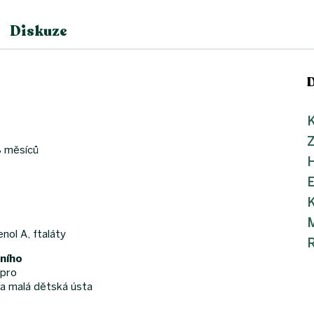
Diskuze
K
8 měsíců
K
M
nol A, ftaláty
ního
 pro
na malá dětská ústa