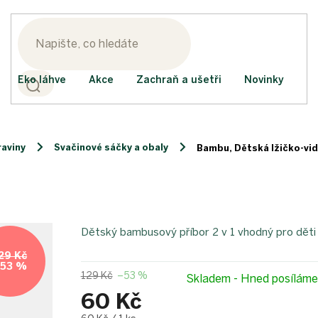
Eko láhve
Akce
Zachraň a ušetři
Novinky
raviny
Svačinové sáčky a obaly
Bambu, Dětská lžičko-vidl
Dětský bambusový příbor 2 v 1 vhodný pro děti
29 Kč
53 %
129 Kč
–53 %
Skladem - Hned posílám
60 Kč