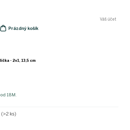
Váš účet
Prázdný košík
NÁKUPNÍ
KOŠÍK
ička - 2v1, 13,5 cm
 od 18M.
e
(>2 ks)