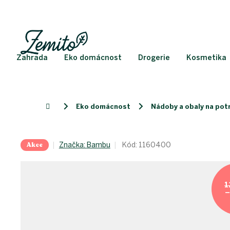
Přejít
na
obsah
Zahrada
Eko domácnost
Drogerie
Kosmetika
Eko domácnost
Nádoby a obaly na pot
Domů
Akce
Značka:
Bambu
Kód:
1160400
1
–