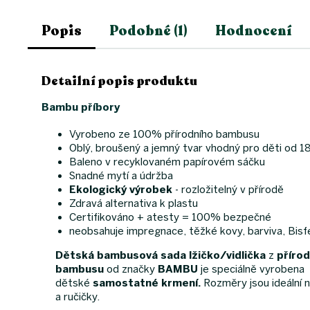
Popis
Podobné (1)
Hodnocení
Detailní popis produktu
Bambu příbory
Vyrobeno ze 100% přírodního bambusu
Oblý, broušený a jemný tvar vhodný pro děti od 1
Baleno v recyklovaném papírovém sáčku
Snadné mytí a údržba
Ekologický výrobek
- rozložitelný v přírodě
Zdravá alternativa k plastu
Certifikováno + atesty = 100% bezpečné
neobsahuje impregnace, těžké kovy, barviva, Bisfe
Dětská bambusová sada lžičko/vidlička
z
přírod
bambusu
od značky
BAMBU
je speciálně vyrobena
dětské
samostatné krmení.
Rozměry jsou ideální 
a ručičky.