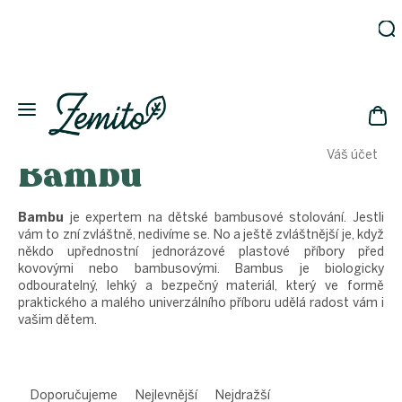
Přejít
na
obsah
Zahrada
Eko
domácnost
NÁK
Drogerie
Váš účet
Bambu
KOŠ
Kosmetika
Eko
láhve
Bambu
je expertem na dětské bambusové stolování. Jestli
vám to zní zvláštně, nedivíme se. No a ještě zvláštnější je, když
Akce
někdo upřednostní jednorázové plastové příbory před
Zachraň
kovovými nebo bambusovými. Bambus je biologicky
a ušetři
odbouratelný, lehký a bezpečný materiál, který ve formě
praktického a malého univerzálního příboru udělá radost vám i
Novinky
vašim dětem.
Vánoce
Přihlášení
Ř
a
Doporučujeme
Nejlevnější
Nejdražší