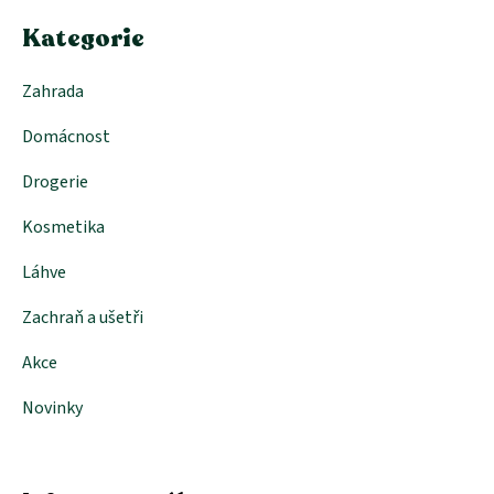
í
p
Kategorie
r
v
k
Zahrada
y
v
Domácnost
ý
p
i
Drogerie
s
u
Kosmetika
Láhve
Zachraň a ušetři
Akce
Novinky