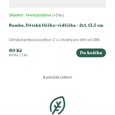
Skladem - Hned posíláme
(>2 ks)
Bambu, Dětská lžičko-vidlička - 2v1, 13,5 cm
Dětský bambusový příbor 2 v 1 vhodný pro děti od 18M.
60 Kč
Do košíku
Měrná
60 Kč / 1 ks
cena:
1
položek celkem
O
v
l
Z
á
á
d
p
a
a
c
t
í