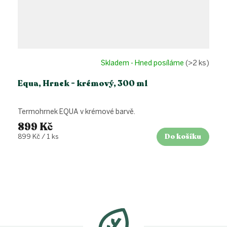
Skladem - Hned posíláme
(>2 ks)
Equa, Hrnek - krémový, 300 ml
Termohrnek EQUA v krémové barvě.
899 Kč
Do košíku
Měrná
899 Kč / 1 ks
cena:
Z
á
p