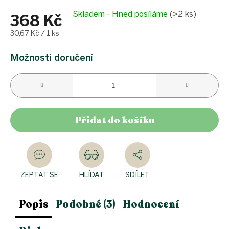
Skladem - Hned posíláme
(>2 ks)
368 Kč
Měrná
30,67 Kč / 1 ks
cena:
Možnosti doručení
Přidat do košíku
ZEPTAT SE
HLÍDAT
SDÍLET
Popis
Podobné (3)
Hodnocení