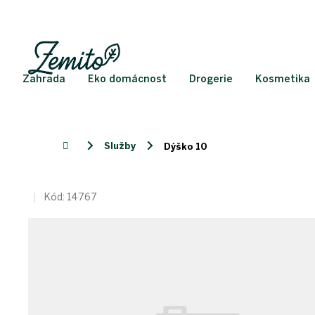
Přejít
na
obsah
Zahrada
Eko domácnost
Drogerie
Kosmetika
Služby
Domů
Dýško 10
Kód:
14767