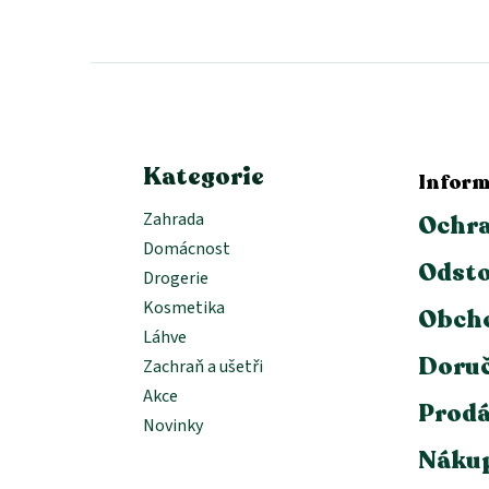
á
p
a
t
í
Kategorie
Inform
Zahrada
Ochra
Domácnost
Odsto
Drogerie
Kosmetika
Obch
Láhve
Doruč
Zachraň a ušetři
Akce
Prodá
Novinky
Nákup