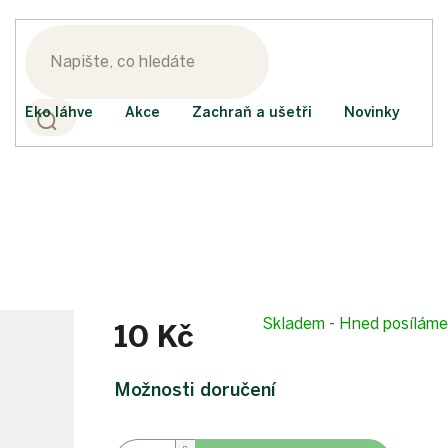
Eko láhve
Akce
Zachraň a ušetři
Novinky
Skladem - Hned posílám
10 Kč
Měrná
cena:
Možnosti doručení