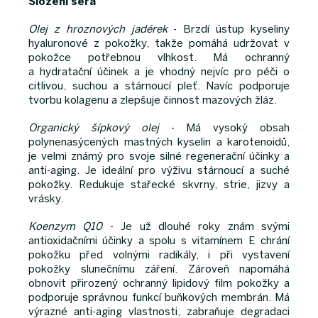
Složení séra
Olej z hroznových jadérek
- Brzdí ústup kyseliny
hyaluronové z pokožky, takže pomáhá udržovat v
pokožce potřebnou vlhkost. Má ochranný
a hydratační účinek a je vhodný nejvíc pro péči o
citlivou, suchou a stárnoucí pleť. Navíc podporuje
tvorbu kolagenu a zlepšuje činnost mazových žláz.
Organický šípkový olej
- Má vysoký obsah
polynenasýcených mastných kyselin a karotenoidů,
je velmi známý pro svoje silné regenerační účinky a
anti-aging. Je ideální pro výživu stárnoucí a suché
pokožky. Redukuje stařecké skvrny, strie, jizvy a
vrásky.
Koenzym Q10
- Je už dlouhé roky znám svými
antioxidačními účinky a spolu s vitamínem E chrání
pokožku před volnými radikály, i při vystavení
pokožky slunečnímu záření. Zároveň napomáhá
obnovit přirozený ochranný lipidový film pokožky a
podporuje správnou funkcí buňkových membrán. Má
výrazné anti-aging vlastnosti, zabraňuje degradaci