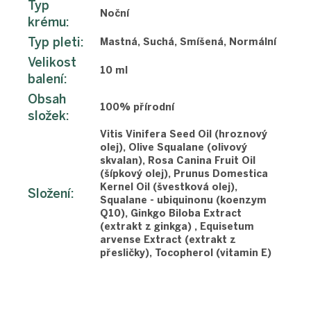
Typ
Noční
krému
:
Typ pleti
:
Mastná, Suchá, Smíšená, Normální
Velikost
10 ml
balení
:
Obsah
100% přírodní
složek
:
Vitis Vinifera Seed Oil (hroznový
olej), Olive Squalane (olivový
skvalan), Rosa Canina Fruit Oil
(šípkový olej), Prunus Domestica
Kernel Oil (švestková olej),
Složení
:
Squalane - ubiquinonu (koenzym
Q10), Ginkgo Biloba Extract
(extrakt z ginkga) , Equisetum
arvense Extract (extrakt z
přesličky), Tocopherol (vitamin E)