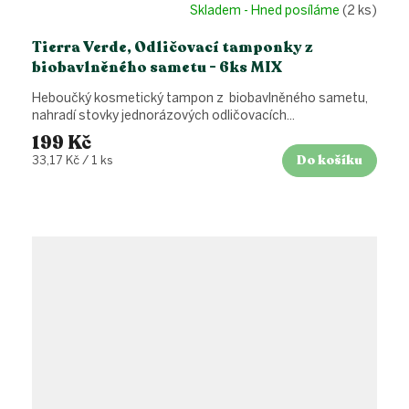
Skladem - Hned posíláme
(2 ks)
Tierra Verde, Odličovací tamponky z
biobavlněného sametu - 6ks MIX
Heboučký kosmetický tampon z biobavlněného sametu,
nahradí stovky jednorázových odličovacích...
199 Kč
Do košíku
Měrná
33,17 Kč / 1 ks
cena: