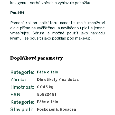
kolagenu, tvorbě vrásek a vyhlazuje pokožku.
Použití
Pomocí roll-on aplikátoru naneste malé množství
oleje přímo na vyčištěnou a navlhčenou pleť a jemně
vmasírujte. Sérum je možné použít jako náhradu
krému, lze použít i jako podklad pod make-up.
Doplňkové parametry
Kategorie
:
Péče o tělo
Záruka
:
Dle etikety / na dotaz
Hmotnost
:
0.045 kg
EAN
:
85822481
Kategorie
:
Péče o tělo
Stav pleti
:
Poškozená, Rosacea