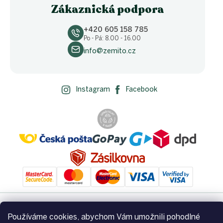
Zákaznická podpora
+420 605 158 785
Po - Pá: 8.00 - 16.00
info@zemito.cz
Instagram
Facebook
Používáme cookies, abychom Vám umožnili pohodlné
Vytvořil Shoptet