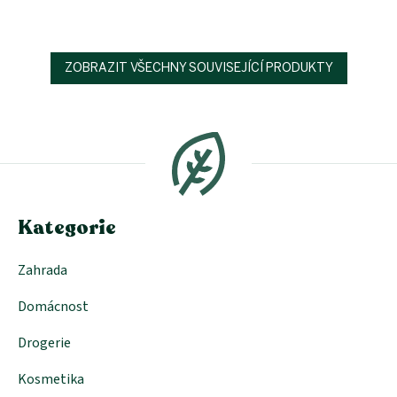
ZOBRAZIT VŠECHNY SOUVISEJÍCÍ PRODUKTY
Z
á
p
a
t
í
Kategorie
Zahrada
Domácnost
Drogerie
Kosmetika