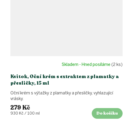
Skladem - Hned posíláme
(2 ks)
Kvitok, Oční krém s extraktem z plamatky a
přesličky, 15 ml
Oční krém s výtažky z plamatky a přesličky, vyhlazující
vrásky.
279 Kč
Do košíku
Měrná
930 Kč / 100 ml
cena: