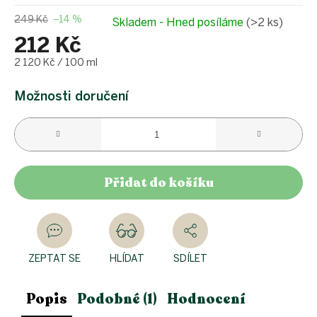
249 Kč
–14 %
Skladem - Hned posíláme
(>2 ks)
212 Kč
Měrná
2 120 Kč / 100 ml
cena:
Možnosti doručení
Přidat do košíku
ZEPTAT SE
HLÍDAT
SDÍLET
Popis
Podobné (1)
Hodnocení