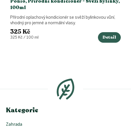
Ponio, Přírodní kondicionér - Svěží bylinky,
100ml
Přírodní oplachový kondicionér se svěží bylinkovou vůní,
vhodný pro jemné a normální vlasy.
325 Kč
Detail
Měrná
325 Kč / 100 ml
cena:
Z
á
p
a
t
í
Kategorie
Zahrada