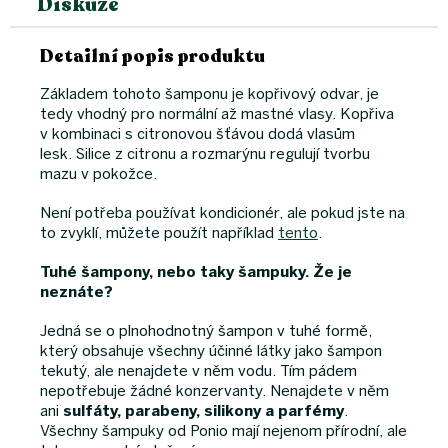
Diskuze
Detailní popis produktu
Základem tohoto šamponu je kopřivový odvar, je
tedy vhodný pro normální až mastné vlasy. Kopřiva
v kombinaci s citronovou šťávou dodá vlasům
lesk. Silice z citronu a rozmarýnu regulují tvorbu
mazu v pokožce.
Není potřeba používat kondicionér, ale pokud jste na
to zvyklí, můžete použít například
tento
.
Tuhé
šampony, nebo taky šampuky. Že je
neznáte?
Jedná se o plnohodnotný šampon v tuhé formě,
který obsahuje všechny účinné látky jako šampon
tekutý, ale nenajdete v něm vodu. Tím pádem
nepotřebuje žádné konzervanty. Nenajdete v něm
ani
sulfáty, parabeny, silikony a parfémy
.
Všechny šampuky od Ponio mají nejenom přírodní, ale