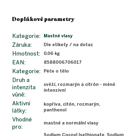
Doplňkové parametry
Kategorie
:
Mastné vlasy
Záruka
:
Dle etikety / na dotaz
Hmotnost
:
0.06 kg
EAN
:
8588006706017
Kategorie
:
Péče o tělo
Druh a
svěží, rozmarýn a citrón - méně
intenzita
intenzivní
vůně
:
Aktivní
kopřiva, citón, rozmarýn,
látky
:
panthenol
Vhodné
mastné a normální vlasy
pro
:
Sodium Cocoyl Isethionate, Sodium