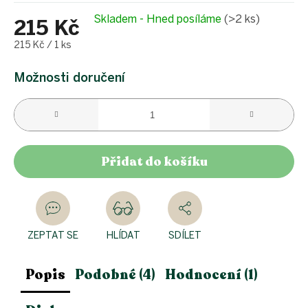
Skladem - Hned posíláme
(>2 ks)
215 Kč
Měrná
215 Kč / 1 ks
cena:
Možnosti doručení
Přidat do košíku
ZEPTAT SE
HLÍDAT
SDÍLET
Popis
Podobné (4)
Hodnocení (1)