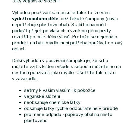
taky veganské složení.
Výhodou používání šampuku je také to, že vám
vydrží mnohem déle
, než tekuté šampony (navíc
nepotřebuje plastový obal). Stačí ho namočit,
párkrát přejet po vlasech a vzniklou pěnu prsty
rozetřít po celé délce vlasů. Protože se nejedná o
produkt na bázi mýdla, není potřeba používat octový
oplach.
Další výhodou v používání šampuku je, že si ho
můžete vzít s klidem všude s sebou a můžete ho na
cestách používat i jako mýdlo. Ušetříte tak místo
v zavazadle.
šetrný k vašim vlasům i k pokožce
veganské složení
neobsahuje chemické látky
obsahuje látky rychle odbouratelné v přírodě
pro méně odpadu - papírový obal na místo
plastového