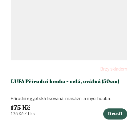
Brzy skladem
LUFA Přírodní houba - celá, oválná (50cm)
Přírodní egyptská lisovaná, masážní a mycí houba.
175 Kč
Detail
Měrná
175 Kč / 1 ks
cena: