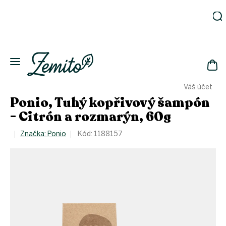
Přejít
na
obsah
Zahrada
Eko
domácnost
NÁK
Drogerie
Váš účet
KOŠ
Kosmetika
Ponio, Tuhý kopřivový šampón
Eko
- Citrón a rozmarýn, 60g
láhve
Akce
Značka:
Ponio
Kód:
1188157
Zachraň
a ušetři
Novinky
Vánoce
Přihlášení