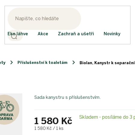
Eko láhve
Akce
Zachraň a ušetři
Novinky
ety
Příslušenství k toaletám
Biolan, Kanystr k separační
Sada kanystru s příslušenstvím.
Skladem - posíláme do 3 
1 580 Kč
Měrná
1 580 Kč / 1 ks
cena: