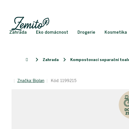
Přejít
na
obsah
Zahrada
Eko domácnost
Drogerie
Kosmetika
Zahrada
Kompostovací separační toal
Domů
Značka:
Biolan
Kód:
1199215