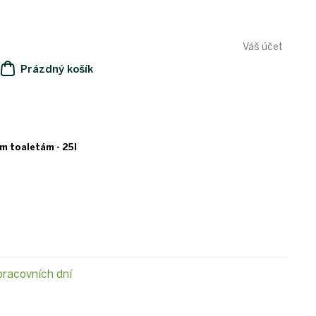
Váš účet
Prázdný košík
NÁKUPNÍ
KOŠÍK
m toaletám - 25l
pracovních dní