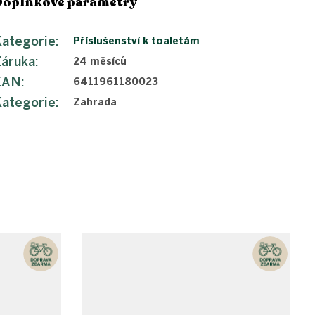
Doplňkové parametry
ategorie
:
Příslušenství k toaletám
Záruka
:
24 měsíců
EAN
:
6411961180023
ategorie
:
Zahrada