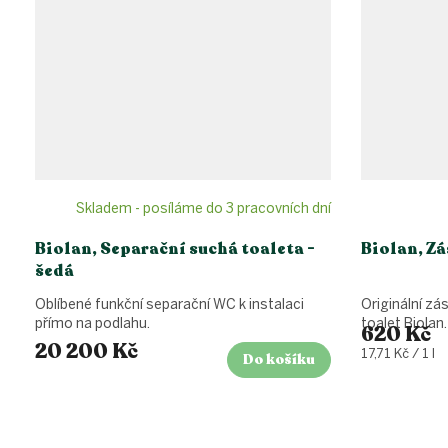
Skladem - posíláme do 3 pracovních dní
Biolan, Separační suchá toaleta -
Biolan, Zá
šedá
Oblíbené funkční separační WC k instalaci
Originální z
přímo na podlahu.
toalet Biolan
620 Kč
20 200 Kč
Měrná
17,71 Kč / 1 l
Do košíku
cena:
Z