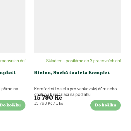
racovních dní
Skladem - posíláme do 3 pracovních dní
implett
Biolan, Suchá toaleta Komplet
i přímo na
Komfortní toaleta pro venkovský dům nebo
chalupu k instalaci na podlahu.
15 790 Kč
Měrná
15 790 Kč / 1 ks
Do košíku
Do košíku
cena: