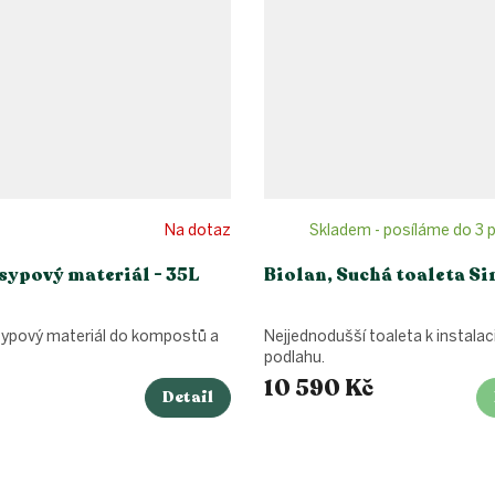
Na dotaz
Skladem - posíláme do 3 p
sypový materiál - 35L
Biolan, Suchá toaleta S
ásypový materiál do kompostů a
Nejjednodušší toaleta k instalac
.
podlahu.
10 590 Kč
Detail