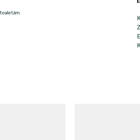
 toaletám.
K
K