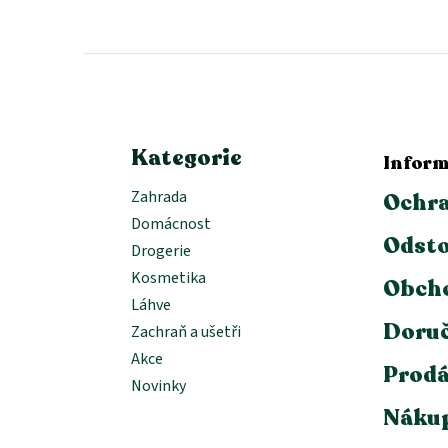
á
p
a
t
í
Kategorie
Inform
Zahrada
Ochra
Domácnost
Odsto
Drogerie
Kosmetika
Obch
Láhve
Doruč
Zachraň a ušetři
Akce
Prodá
Novinky
Nákup