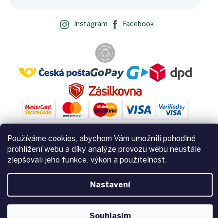
Instagram
Facebook
Používáme cookies, abychom Vám umožnili pohodlné
prohlížení webu a díky analýze provozu webu neustále
Vytvořil Shoptet
zlepšovali jeho funkce, výkon a použitelnost.
Copyright 2026
Zemito.cz
. Všechna práva vyhrazena.
Upravit
Nastavení
nastavení cookies
Souhlasím