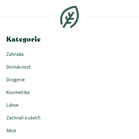
á
p
a
t
í
Kategorie
Zahrada
Domácnost
Drogerie
Kosmetika
Láhve
Zachraň a ušetři
Akce