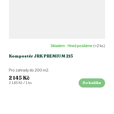
Skladem - Hned posíláme
(>2 ks)
Kompostér JRK PREMIUM 215
Pro zahrady do 200 m2.
2 145 Kč
Do košíku
Měrná
2 145 Kč / 1 ks
cena:
Z