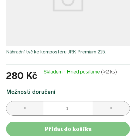
Náhradní tyč ke kompostéru JRK Premium 215.
Skladem - Hned posíláme
(>2 ks)
280 Kč
Měrná
cena:
Možnosti doručení
Přidat do košíku