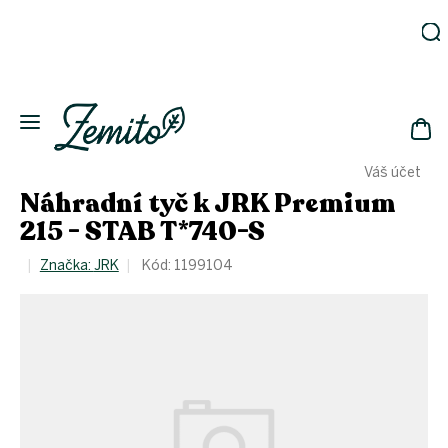
Přejít
na
obsah
Zahrada
Eko
domácnost
NÁK
Drogerie
Váš účet
KOŠ
Kosmetika
Náhradní tyč k JRK Premium
Eko
215 - STAB T*740-S
láhve
Akce
Značka:
JRK
Kód:
1199104
Zachraň
a ušetři
Novinky
Vánoce
Přihlášení