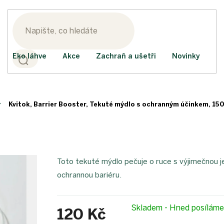
Eko láhve
Akce
Zachraň a ušetři
Novinky
Kvitok, Barrier Booster, Tekuté mýdlo s ochranným účinkem, 150
Toto tekuté mýdlo pečuje o ruce s výjimečnou je
ochrannou bariéru.
Skladem - Hned posílám
120 Kč