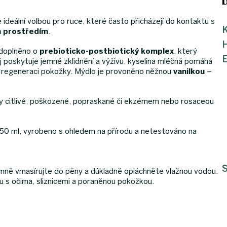
 ideální volbou pro ruce, které často přicházejí do kontaktu s
K
m prostředím
.
, doplněno o
prebioticko-postbiotický komplex
, který
 poskytuje jemné zklidnění a výživu, kyselina mléčná pomáhá
 a regeneraci pokožky. Mýdlo je provoněno něžnou
vanilkou
–
y citlivé, poškozené, popraskané či ekzémem nebo rosaceou
0 ml, vyrobeno s ohledem na přírodu a netestováno na
S
emně vmasírujte do pěny a důkladně opláchněte vlažnou vodou.
u s očima, sliznicemi a poraněnou pokožkou.