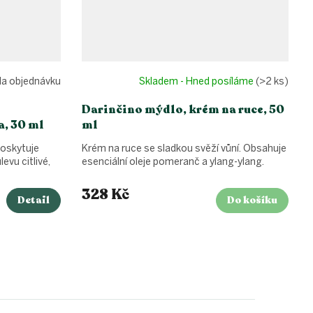
a objednávku
Skladem - Hned posíláme
(>2 ks)
Darinčino mýdlo, krém na ruce, 50
, 30 ml
ml
poskytuje
Krém na ruce se sladkou svěží vůní. Obsahuje
evu citlivé,
esenciální oleje pomeranč a ylang-ylang.
328 Kč
Detail
Do košíku