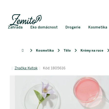
Přejít
na
obsah
Zahrada
Eko domácnost
Drogerie
Kosmetika
Kosmetika
Tělo
Krémy na ruce
Domů
Značka:
Kvitok
Kód:
1805616