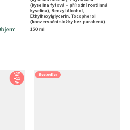
(kyselina fytová – přírodní rostlinná
kyselina), Benzyl Alcohol,
Ethylhexylglycerin, Tocopherol
(konzervační složky bez parabenů).
Objem
:
150 ml
349
Bestseller
Kč
–11
%