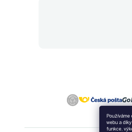
Používáme c
webu a díky
funkce, výk