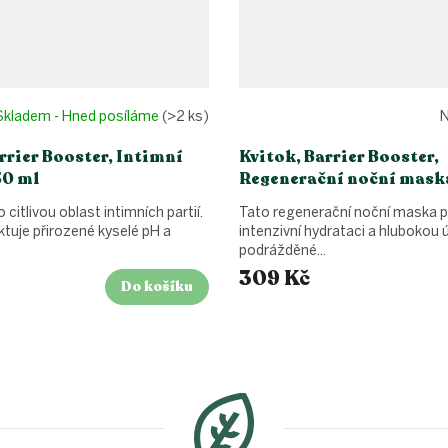
Skladem - Hned posíláme
(>2 ks)
N
rrier Booster, Intimní
Kvitok, Barrier Booster,
50 ml
Regenerační noční maska
o citlivou oblast intimních partií.
Tato regenerační noční maska 
ktuje přirozené kyselé pH a
intenzivní hydrataci a hlubokou úl
podrážděné...
309 Kč
Do košíku