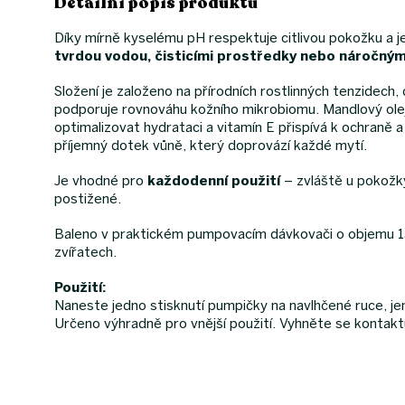
Detailní popis produktu
Díky mírně kyselému pH respektuje citlivou pokožku a je
tvrdou vodou, čisticími prostředky nebo náročný
Složení je založeno na přírodních rostlinných tenzidech
podporuje rovnováhu kožního mikrobiomu. Mandlový olej
optimalizovat hydrataci a vitamín E přispívá k ochraně
příjemný dotek vůně, který doprovází každé mytí.
Je vhodné pro
každodenní použití
– zvláště u pokožk
postižené.
Baleno v praktickém pumpovacím dávkovači o objemu 15
zvířatech.
Použití:
Naneste jedno stisknutí pumpičky na navlhčené ruce, j
Určeno výhradně pro vnější použití. Vyhněte se kontakt