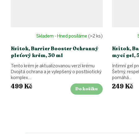
Skladem - Hned posíláme
(>2 ks)
Kvitok, Barrier Booster Ochranný
Kvitok, Ba
pleťový krém, 30 ml
mycí gel, 
Tento krém je aktualizovanou verzí krému
Intimní gel pr
Dvojitá ochrana a je vylepšený o postbiotický
Šetrný, respe
komplex....
pomáhá...
499 Kč
249 Kč
Do košíku
Z
á
p
a