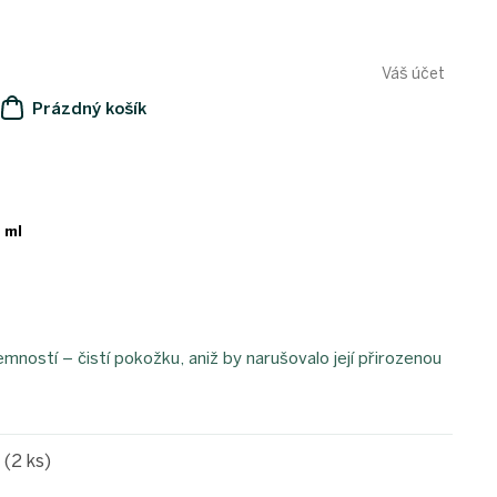
Váš účet
Prázdný košík
NÁKUPNÍ
KOŠÍK
 ml
mností – čistí pokožku, aniž by narušovalo její přirozenou
e
(2 ks)