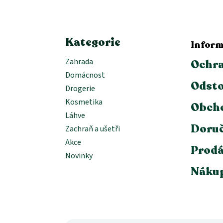
t
í
Kategorie
Inform
Zahrada
Ochra
Domácnost
Odsto
Drogerie
Kosmetika
Obch
Láhve
Doruč
Zachraň a ušetři
Akce
Prodá
Novinky
Nákup