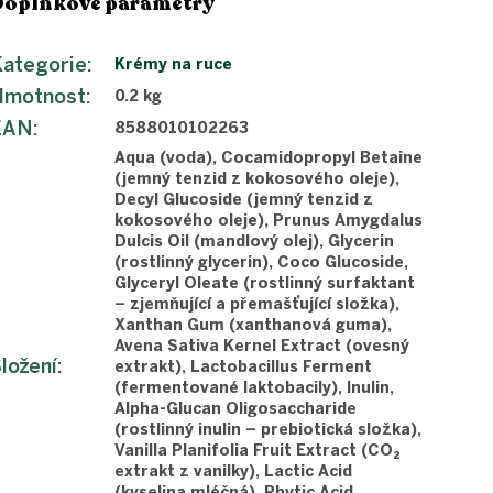
Doplňkové parametry
ategorie
:
Krémy na ruce
Hmotnost
:
0.2 kg
EAN
:
8588010102263
Aqua (voda), Cocamidopropyl Betaine
(jemný tenzid z kokosového oleje),
Decyl Glucoside (jemný tenzid z
kokosového oleje), Prunus Amygdalus
Dulcis Oil (mandlový olej), Glycerin
(rostlinný glycerin), Coco Glucoside,
Glyceryl Oleate (rostlinný surfaktant
– zjemňující a přemašťující složka),
Xanthan Gum (xanthanová guma),
Avena Sativa Kernel Extract (ovesný
ložení
:
extrakt), Lactobacillus Ferment
(fermentované laktobacily), Inulin,
Alpha-Glucan Oligosaccharide
(rostlinný inulin – prebiotická složka),
Vanilla Planifolia Fruit Extract (CO₂
extrakt z vanilky), Lactic Acid
(kyselina mléčná), Phytic Acid