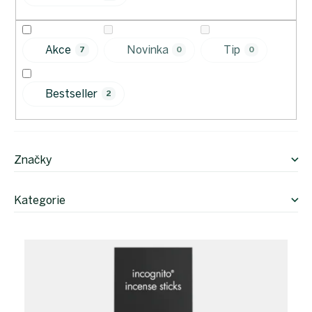
u
k
t
Akce
Novinka
Tip
7
0
0
ů
Bestseller
2
Značky
Kategorie
V
ý
p
i
s