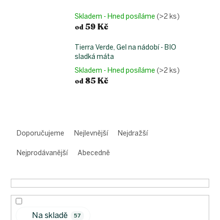
Skladem - Hned posíláme
(>2 ks)
59 Kč
od
Tierra Verde, Gel na nádobí - BIO
sladká máta
Skladem - Hned posíláme
(>2 ks)
85 Kč
od
Ř
a
Doporučujeme
Nejlevnější
Nejdražší
z
e
Nejprodávanější
Abecedně
n
í
p
r
o
Na skladě
d
57