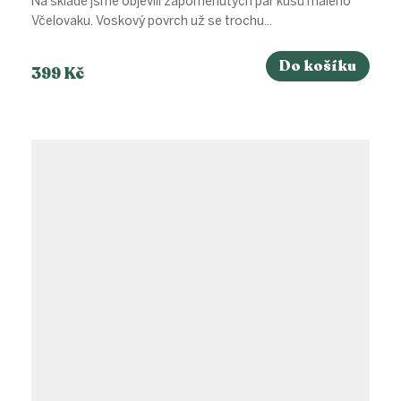
Na skladě jsme objevili zapomenutých pár kusů malého
Včelovaku. Voskový povrch už se trochu...
Do košíku
399 Kč