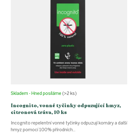
p
r
o
d
u
k
t
ů
Skladem - Hned posíláme
(>2 ks)
Incognito, vonné tyčinky odpuzující hmyz,
citronová tráva, 10 ks
Incognito repelentní vonné tyčinky odpuzují komáry a další
hmyz pomocí 100% přírodních...