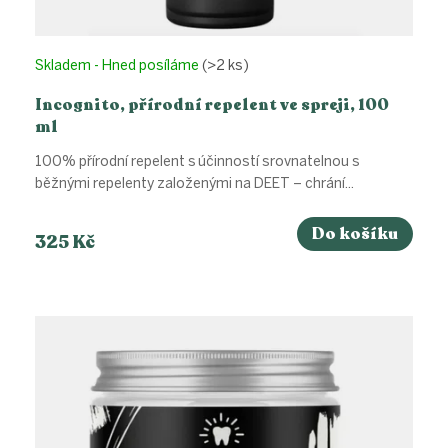
Skladem - Hned posíláme
(>2 ks)
Incognito, přírodní repelent ve spreji, 100
ml
100% přírodní repelent s účinností srovnatelnou s
běžnými repelenty založenými na DEET – chrání...
Do košíku
325 Kč