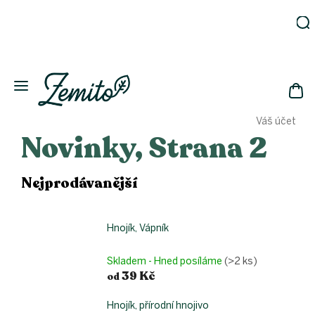
Přejít
na
obsah
Zahrada
Eko
domácnost
NÁK
Drogerie
Váš účet
KOŠ
Kosmetika
Novinky
, Strana 2
Eko
láhve
Nejprodávanější
Akce
Zachraň
a ušetři
Hnojík, Vápník
Novinky
Skladem - Hned posíláme
(>2 ks)
Vánoce
39 Kč
od
Přihlášení
Hnojík, přírodní hnojivo