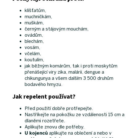
klíšťatům,
muchničkám,
muškám,
černým a stájovým mouchám,
ovádům,
blechám,
vosám,
včelám,
koutulím,
jak běžným komárům, tak i proti moskytům
přenášející viry zika, malárii, dengue a
chikungunya a všem dalším 3 500 druhům
bodavého hmyzu.
Jak repelent používat?
Před použití dobře protřepejte.
Nastříkejte na pokožku ze vzdálenosti 15 cm a
dlaněmi rozetřete.
Aplikujte znovu dle potřeby.
U kojenců
aplikujte na oblečení a nebo v