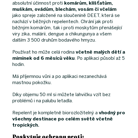
absolutní účinnost proti
komárům, klíšťatům,
muškám, ovádům, blechám, vosám či včelám
jako spreje založené na sloučenině DEET, která se
nachází v běžných repelentech. Chrání jak proti
běžným komárům, tak i proti moskytům přenášející
viry zika, malárii, dengue a chikungunya a všem
dalším 3 500 druhům bodavého hmyzu.
Používat ho může celá rodina
včetně malých dětí a
miminek od 6 měsíců věku
. Po aplikaci působí až 5
hodin.
Má příjemnou vůni a po aplikaci nezanechává
mastnou pokožku.
Díky objemu 50 ml si můžete lahvičku vzít bez
problémů i na palubu letadla.
Repelent je kompletně biorozložitelný a
vhodný pro
všechny destinace po celém světě včetně
tropických.
Poskytuje ochranu proti: