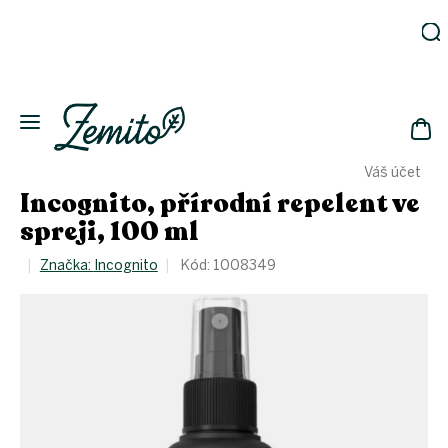
Přejít
na
obsah
Zahrada
Eko
domácnost
NÁK
Drogerie
Váš účet
KOŠ
Kosmetika
Incognito, přírodní repelent ve
Eko
spreji, 100 ml
láhve
Akce
Značka:
Incognito
Kód:
1008349
Zachraň
a ušetři
Novinky
Vánoce
Přihlášení