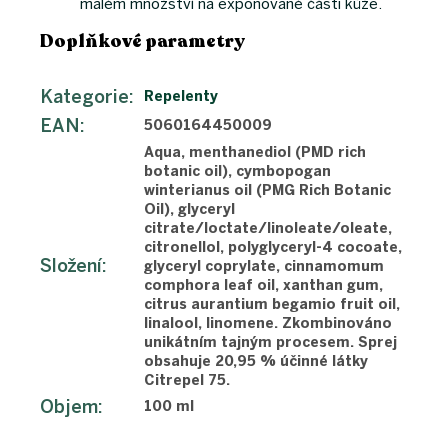
malém množství na exponované části kůže.
Doplňkové parametry
Kategorie
:
Repelenty
EAN
:
5060164450009
Aqua, menthanediol (PMD rich
botanic oil), cymbopogan
winterianus oil (PMG Rich Botanic
Oil), glyceryl
citrate/loctate/linoleate/oleate,
citronellol, polyglyceryl-4 cocoate,
Složení
:
glyceryl coprylate, cinnamomum
comphora leaf oil, xanthan gum,
citrus aurantium begamio fruit oil,
linalool, linomene. Zkombinováno
unikátním tajným procesem. Sprej
obsahuje 20,95 % účinné látky
Citrepel 75.
Objem
:
100 ml