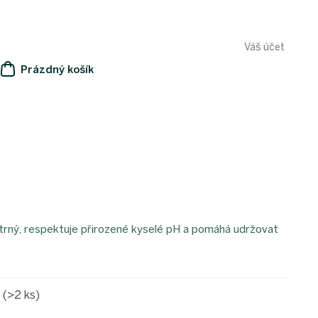
Váš účet
Prázdný košík
NÁKUPNÍ
KOŠÍK
. Šetrný, respektuje přirozené kyselé pH a pomáhá udržovat
e
(>2 ks)