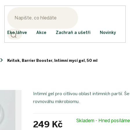
Eko láhve
Akce
Zachraň a ušetři
Novinky
Kvitok, Barrier Booster, Intimní mycí gel, 50 ml
Intimní gel pro citlivou oblast intimních partií
rovnováhu mikrobiomu.
Skladem - Hned posílám
249 Kč