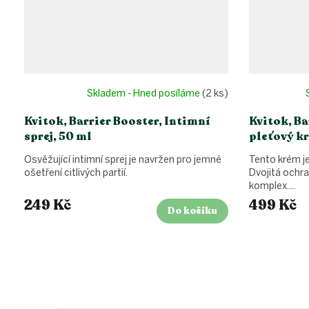
Skladem - Hned posíláme
(2 ks)
Kvitok, Barrier Booster, Intimní
Kvitok, B
sprej, 50 ml
pleťový k
Osvěžující intimní sprej je navržen pro jemné
Tento krém j
ošetření citlivých partií.
Dvojitá ochra
komplex....
249 Kč
499 Kč
Do košíku
Z
á
p