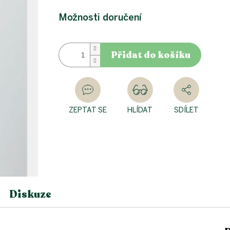
Měrná
cena:
Možnosti doručení
Přidat do košíku
ZEPTAT SE
HLÍDAT
SDÍLET
Diskuze