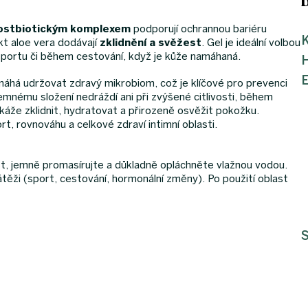
postbiotickým komplexem
podporují ochrannou bariéru
K
t aloe vera dodávají
zklidnění a svěžest
. Gel je ideální volbou
sportu či během cestování, když je kůže namáhaná.
pomáhá udržovat zdravý mikrobiom, což je klíčové pro prevenci
mnému složení nedráždí ani při zvýšené citlivosti, během
áže zklidnit, hydratovat a přirozeně osvěžit pokožku.
t, rovnováhu a celkové zdraví intimní oblasti.
st, jemně promasírujte a důkladně opláchněte vlažnou vodou.
těži (sport, cestování, hormonální změny). Po použití oblast
S