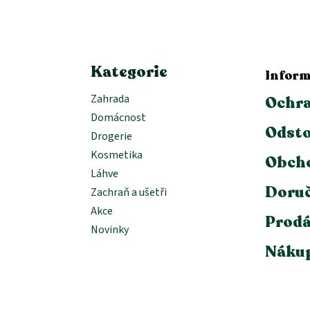
a
t
í
Kategorie
Inform
Zahrada
Ochra
Domácnost
Odsto
Drogerie
Kosmetika
Obch
Láhve
Doruč
Zachraň a ušetři
Akce
Prodá
Novinky
Nákup