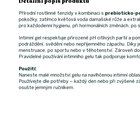
Detailní popis produktu
Přírodní rostlinné tenzidy v kombinaci s
prebioticko-
pokožky, zatímco květová voda damašské růže a extrak
pro každodenní hygienu, při hormonálních změnách, po 
Intimní gel respektuje přirozené pH citlivých partií a 
podráždění, svědění nebo nepříjemného zápachu. Díky je
menstruace, po sportu nebo v těhotenství. Zároveň dok
Pravidelné používání intimního gelu tak podporuje komfor
Použití:
Naneste malé množství gelu na navlhčenou intimní obla
Používejte dle potřeby – každý den nebo při zvýšené zá
osušte jemným ručníkem.