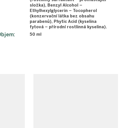
složka), Benzyl Alcohol –
Ethylhexylglycerin – Tocopherol
(konzervační látka bez obsahu
parabenů), Phytic Acid (kyselina
fytová – přírodní rostlinná kyselina).
Objem
:
50 ml