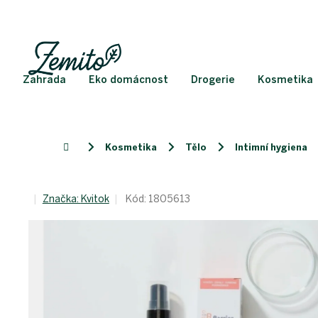
Přejít
na
obsah
Zahrada
Eko domácnost
Drogerie
Kosmetika
Kosmetika
Tělo
Intimní hygiena
Domů
Značka:
Kvitok
Kód:
1805613