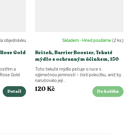
a objednávku
Skladem - Hned posíláme
(2 ks)
 Rose Gold
Kvitok, Barrier Booster, Tekuté
mýdlo s ochranným účinkem, 150
ml
 ostřím a
Toto tekuté mýdlo pečuje o ruce s
 Rose Gold.
výjimečnou jemností – čistí pokožku, aniž by
narušovalo její...
120 Kč
Detail
Do košíku