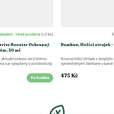
Skladem - Hned posíláme
(>2 ks)
N
arrier Booster Ochranný
Bambaw, Holicí strojek -
rém, 30 ml
e aktualizovanou verzí krému
Kovový holící strojek s dvojitým
na a je vylepšený o postbiotický
vyměnitelnými žiletkami v barvě
475 Kč
Do košíku