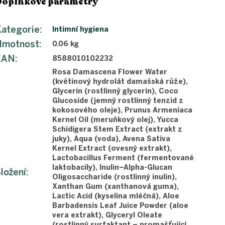
Doplňkové parametry
ategorie
:
Intimní hygiena
Hmotnost
:
0.06 kg
EAN
:
8588010102232
Rosa Damascena Flower Water
(květinový hydrolát damašská růže),
Glycerin (rostlinný glycerin), Coco
Glucoside (jemný rostlinný tenzid z
kokosového oleje), Prunus Armeniaca
Kernel Oil (meruňkový olej), Yucca
Schidigera Stem Extract (extrakt z
juky), Aqua (voda), Avena Sativa
Kernel Extract (ovesný extrakt),
Lactobacillus Ferment (fermentované
laktobacily), Inulin–Alpha-Glucan
ložení
:
Oligosaccharide (rostlinný inulin),
Xanthan Gum (xanthanová guma),
Lactic Acid (kyselina mléčná), Aloe
Barbadensis Leaf Juice Powder (aloe
vera extrakt), Glyceryl Oleate
(rostlinný surfaktant – promašťující