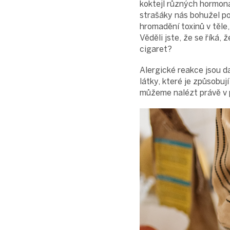
koktejl různých hormoná
strašáky nás bohužel p
hromadění toxinů v těle
Věděli jste, že se říká,
cigaret?
Alergické reakce jsou da
látky, které je způsobuj
můžeme nalézt právě v 