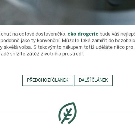
chuť na octové dostaveníčko,
eko drogerie
bude váš nejlepš
e podobně jako ty konvenční. Můžete také zamířit do bezobal
aky skvělá volba. S takovýmto nákupem totiž uděláte něco pro 
řadě snížíte zátěž životního prostředí.
PŘEDCHOZÍ ČLÁNEK
DALŠÍ ČLÁNEK