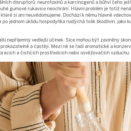
lních disruptorů, neurotoxinů a karcinogenů a bůhví čeho ješ
ouhé gumové rukavice neochrání. Hlavní problém je totiž ne
, které si ani neuvědomujeme. Dochází k němu hlavně vdecho
 že po jednom úklidu hospodyňka nadýchá tolik škodlivin, jako 
lší nepříjemný vedlejší účinek. Sice mohou být zaviněny skoro 
í prokazatelně a častěji. Mezi ně se řadí aromatické a konzerv
pracích a čistících prostředcích nebo osvěžovačích vzduchu.