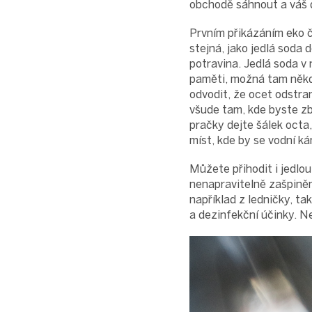
obchodě sáhnout a váš 
Prvním přikázáním eko či
stejná, jako jedlá soda 
potravina. Jedlá soda v
paměti, možná tam někd
odvodit, že ocet odstra
všude tam, kde byste z
pračky dejte šálek octa
míst, kde by se vodní k
Můžete přihodit i jedlou
nenapravitelně zašpiněn
například z ledničky, ta
a dezinfekční účinky. Ne