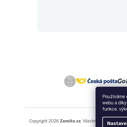
Používáme c
webu a díky
funkce, výk
Copyright 2026
Zemito.cz
. Všechna práva vyhraze
Nastave