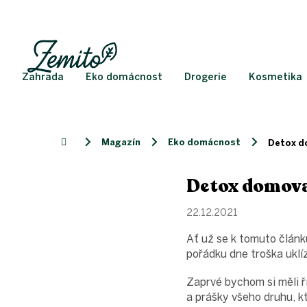
Přejít
na
obsah
Zahrada
Eko domácnost
Drogerie
Kosmetika
Magazín
Eko domácnost
Domů
Detox d
Detox domova
22.12.2021
Ať už se k tomuto článk
pořádku dne troška uklí
Zaprvé bychom si měli ří
a prášky všeho druhu, kt