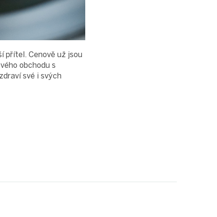
í přítel. Cenově už jsou
ového obchodu s
zdraví své i svých