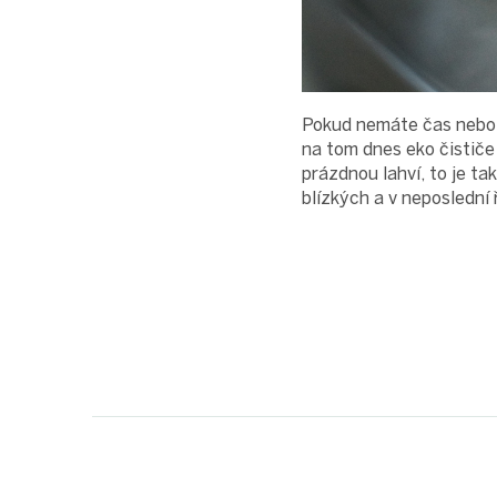
Pokud nemáte čas nebo 
na tom dnes eko čistič
prázdnou lahví, to je t
blízkých a v neposlední 
Z
á
p
a
t
í