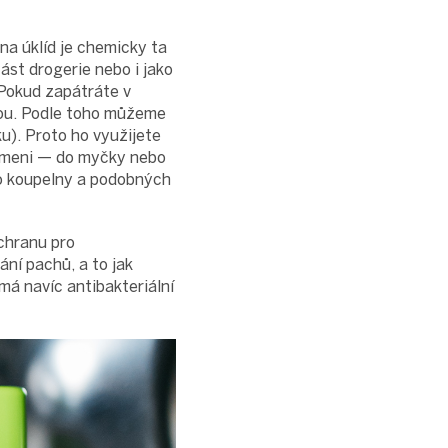
 na úklíd je chemicky ta
část drogerie nebo i jako
 Pokud zapátráte v
dou. Podle toho můžeme
u). Proto ho využijete
kameni — do myčky nebo
 do koupelny a podobných
chranu pro
ání pachů, a to jak
má navíc antibakteriální