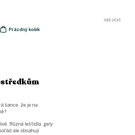
Váš účet
Prázdný košík
NÁKUPNÍ
KOŠÍK
rostředkům
á šance, že je na
ně?
ivé. Různá leštidla, gely
pořád ale obsahují