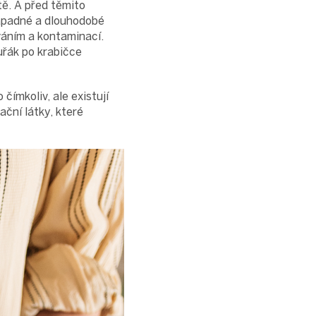
tě. A před těmito
nápadné a dlouhodobé
váním a kontaminací.
kuřák po krabičce
čímkoliv, ale existují
ační látky, které