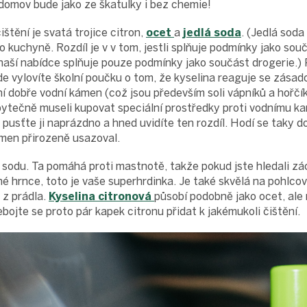
domov bude jako ze škatulky i bez chemie!
štění je svatá trojice citron,
ocet
a
jedlá soda
. (Jedlá soda
do kuchyně. Rozdíl je v v tom, jestli splňuje podmínky jako sou
 naší nabídce splňuje pouze podmínky jako součást drogerie.)
e vylovíte školní poučku o tom, že kyselina reaguje se zása
ní dobře vodní kámen (což jsou především soli vápníků a hořčík
bytečně museli kupovat speciální prostředky proti vodnímu 
, pusťte ji naprázdno a hned uvidíte ten rozdíl. Hodí se taky
ámen přirozeně usazoval.
 sodu.
Ta pomáhá proti mastnotě, takže pokud jste hledali zá
é hrnce, toto je vaše superhrdinka. Je také skvělá na pohlcov
k z prádla.
Kyselina citronová
působí podobně jako ocet, ale 
bojte se proto pár kapek citronu přidat k jakémukoli čištění.