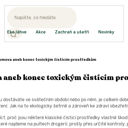
Eko láhve
Akce
Zachraň a ušetři
Novinky
omova aneb konec toxickým čistícím prostředkům
 aneb konec toxickým čistícím p
u dostáváte ve svátečním období nebo po něm, je celkem dobr
zení. Jak na to ekologicky šetrně a zároveň ke zdraví obezřet
ct, proč jsou některé klasické čisticí prostředky vlastně škodl
eré najdeme na pultech drogerií, prošly přes určité kontroly, 