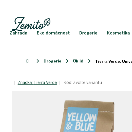
Přejít
na
obsah
Zahrada
Eko domácnost
Drogerie
Kosmetika
Drogerie
Úklid
Domů
Tierra Verde, Unive
Značka:
Tierra Verde
Kód:
Zvolte variantu