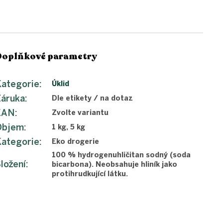
Doplňkové parametry
ategorie
:
Úklid
Záruka
:
Dle etikety / na dotaz
EAN
:
Zvolte variantu
Objem
:
1 kg, 5 kg
ategorie
:
Eko drogerie
100 % hydrogenuhličitan sodný (soda
ložení
:
bicarbona). Neobsahuje hliník jako
protihrudkující látku.