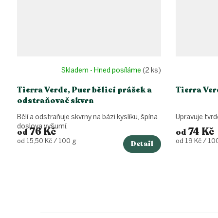
Skladem - Hned posíláme
(2 ks)
Tierra Verde, Puer bělicí prášek a
Tierra Ve
odstraňovač skvrn
Bělí a odstraňuje skvrny na bázi kyslíku, špína
Upravuje tvrdo
doslova vyšumí.
76 Kč
74 Kč
od
od
Měrná
Měrná
od 15,50 Kč / 100 g
od 19 Kč / 10
Detail
cena:
cena:
Z
á
p
a