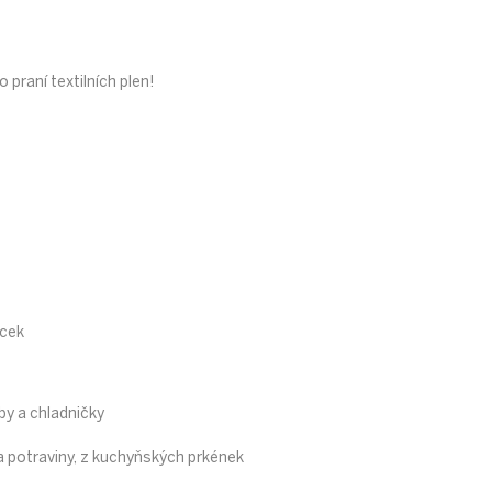
 praní textilních plen!
ůcek
by a chladničky
a potraviny, z kuchyňských prkének