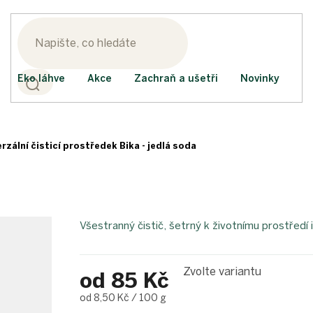
Eko láhve
Akce
Zachraň a ušetři
Novinky
rzální čisticí prostředek Bika - jedlá soda
Všestranný čistič, šetrný k životnímu prostředí i
Zvolte variantu
od
85 Kč
Měrná
od 8,50 Kč / 100 g
cena: