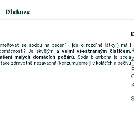
Diskuze
ěňovat se sodou na pečení - jde o rozdílné látky!) má i
K
 domácnosti? Je skvělým a
velmi všestranným čističem,
ašení malých domácích požárů
. Soda bikarbona je zcela
e také zdravotně nezávadná (konzumujeme ji v koláčích a pečivu
K
S