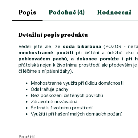
Popis
Podobné (4)
Hodnocení
Detailní popis produktu
Věděli jste ale, že
soda bikarbona
(POZOR - nezam
mnohostranné použití
při čištění a údržbě eko
pohlcovačem pachů, a dokonce pomůže i při h
přátelská nejen k životnímu prostředí, ale především j
či léčíme s ní pálení žáhy).
Mnohostranné využití při úklidu domácnosti
Odstraňuje pachy
Bez poškození čištěných povrchů
Zdravotně nezávadná
Šetrná k životnímu prostředí
Využití i při hašení malých domácích požárů
Použití