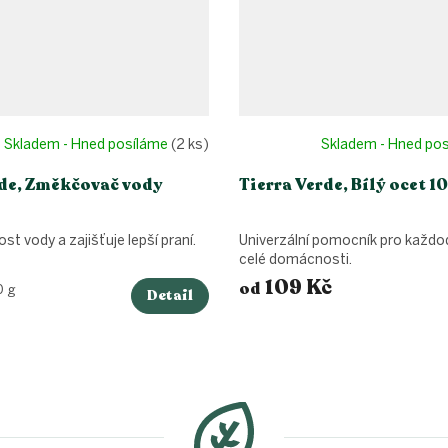
Skladem - Hned posíláme
(2 ks)
Skladem - Hned po
rde, Změkčovač vody
Tierra Verde, Bílý ocet 1
st vody a zajišťuje lepší praní.
Univerzální pomocník pro každod
celé domácnosti.
109 Kč
od
0 g
Detail