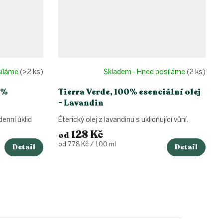
síláme
(>2 ks)
Skladem - Hned posíláme
(2 ks)
0%
Tierra Verde, 100% esenciální olej
- Lavandin
enní úklid
Éterický olej z lavandinu s uklidňující vůní.
128 Kč
od
Měrná
od 778 Kč / 100 ml
Detail
Detail
cena: