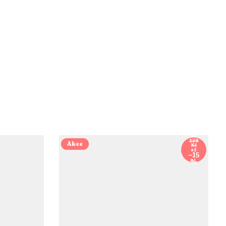
od
128
Akce
Kč
až
–15
%