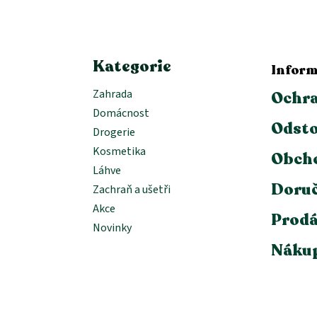
t
í
Kategorie
Inform
Zahrada
Ochra
Domácnost
Odsto
Drogerie
Kosmetika
Obch
Láhve
Doruč
Zachraň a ušetři
Akce
Prodá
Novinky
Nákup