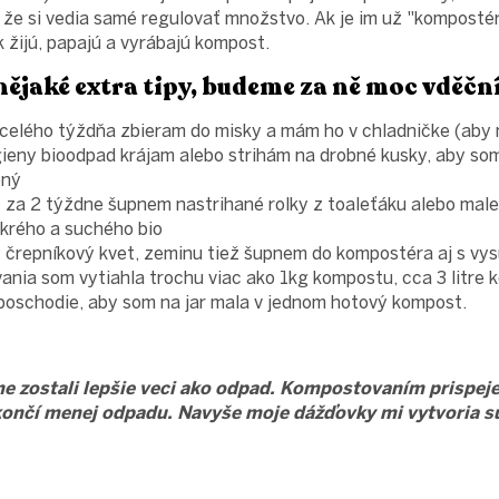
, že si vedia samé regulovať množstvo. Ak je im už "komposté
k žijú, papajú a vyrábajú kompost.
 nějaké extra tipy, budeme za ně moc vděčn
 celého týždňa zbieram do misky a mám ho v chladničke (aby 
ieny bioodpad krájam alebo strihám na drobné kusky, aby som
ený
 za 2 týždne šupnem nastrihané rolky z toaleťáku alebo male
krého a suchého bio
ý črepníkový kvet, zeminu tiež šupnem do kompostéra aj s vys
nia som vytiahla trochu viac ako 1kg kompostu, cca 3 litre 
 poschodie, aby som na jar mala v jednom hotový kompost.
ne zostali lepšie veci ako odpad. Kompostovaním prispeje
končí menej odpadu. Navyše moje dážďovky mi vytvoria su