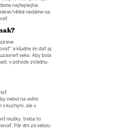
/dome najteplejšie.
 zelené/vlhké nedáme na
vať.
inak?
 kúrime.
vať" a kľudne im dať aj
uzavrieť veko. Aby bola
adí, v pohode zvládnu
núť
aby nebol na veľmi
 v kuchyni, ale v
viť mušky, treba to
rievať. Pár dní za sebou