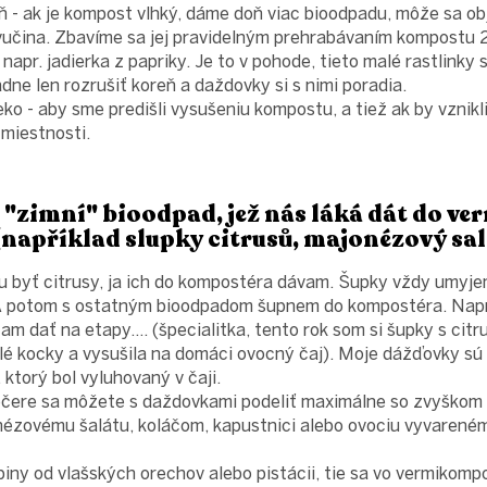
 - ak je kompost vlhký, dáme doň viac bioodpadu, môže sa obj
učina. Zbavíme sa jej pravidelným prehrabávaním kompostu 2
 napr. jadierka z papriky. Je to v pohode, tieto malé rastlinky s
dne len rozrušiť koreň a daždovky si s nimi poradia.
ko - aby sme predišli vysušeniu kompostu, a tiež ak by vznik
j miestnosti.
í "zimní" bioodpad, jež nás láká dát do v
 (například slupky citrusů, majonézový sa
 byť citrusy, ja ich do kompostéra dávam. Šupky vždy umyje
 A potom s ostatným bioodpadom šupnem do kompostéra. Napr
m dať na etapy.... (špecialitka, tento rok som si šupky s citr
lé kocky a vysušila na domáci ovocný čaj). Moje dážďovky sú 
torý bol vyluhovaný v čaji.
ečere sa môžete s daždovkami podeliť maximálne so zvyškom 
nézovému šalátu, koláčom, kapustnici alebo ovociu vyvareném
ny od vlašských orechov alebo pistácii, tie sa vo vermikompo