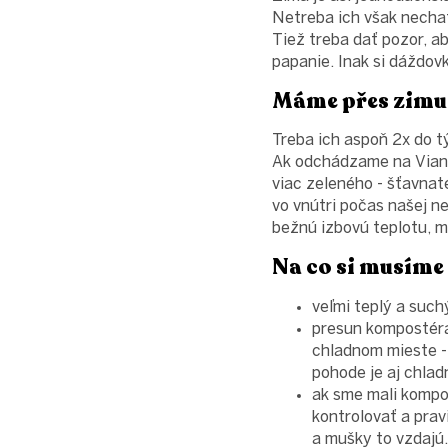
Netreba ich však nechať 
Tiež treba dať pozor, a
papanie. Inak si dáždovk
Máme přes zimu
Treba ich aspoň 2x do t
Ak odchádzame na Vianoc
viac zeleného - šťavnat
vo vnútri počas našej n
bežnú izbovú teplotu, m
Na co si musíme
veľmi teplý a suc
presun kompostéra 
chladnom mieste - 
pohode je aj chlad
ak sme mali kompos
kontrolovať a pravi
a mušky to vzdajú.