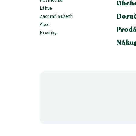
Obch
Láhve
Doruč
Zachraň a ušetři
Akce
Prodá
Novinky
Nákup