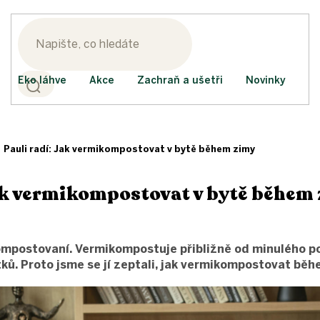
Eko láhve
Akce
Zachraň a ušetři
Novinky
Pauli radí: Jak vermikompostovat v bytě během zimy
Jak vermikompostovat v bytě během
 kompostovaní. Vermikompostuje přibližně od minulého p
ků. Proto jsme se jí zeptali, jak vermikompostovat běh