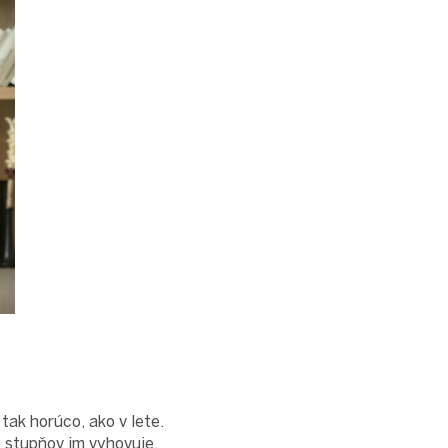
ak horúco, ako v lete.
0 stupňov im vyhovuje.