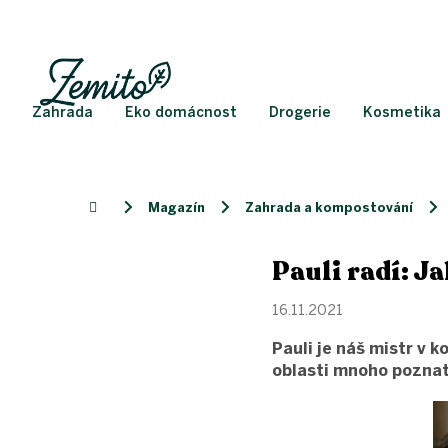
Přejít
na
obsah
Zahrada
Eko domácnost
Drogerie
Kosmetika
Magazín
Zahrada a kompostování
Domů
Pauli radí: 
16.11.2021
Pauli je náš mistr v
oblasti mnoho poznat