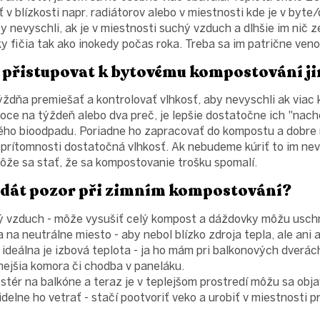
v blízkosti napr. radiátorov alebo v miestnosti kde je v byte
by nevyschli, ak je v miestnosti suchý vzduch a dlhšie im nič
y fičia tak ako inokedy počas roka. Treba sa im patrične veno
 přistupovat k bytovému kompostování j
ýždňa premiešať a kontrolovať vlhkosť, aby nevyschli ak viac
e na týždeň alebo dva preč, je lepšie dostatočne ich "nacho
ého bioodpadu. Poriadne ho zapracovať do kompostu a dobre 
eprítomnosti dostatočná vlhkosť. Ak nebudeme kúriť to im nev
ôže sa stať, že sa kompostovanie trošku spomalí.
 dát pozor při zimním kompostování?
hý vzduch - môže vysušiť celý kompost a dáždovky môžu usch
na neutrálne miesto - aby nebol blízko zdroja tepla, ale ani 
ideálna je izbová teplota - ja ho mám pri balkonových dverách
nejšia komora či chodba v paneláku.
tér na balkóne a teraz je v teplejšom prostredí môžu sa obja
delne ho vetrať - stačí pootvoriť veko a urobiť v miestnosti p