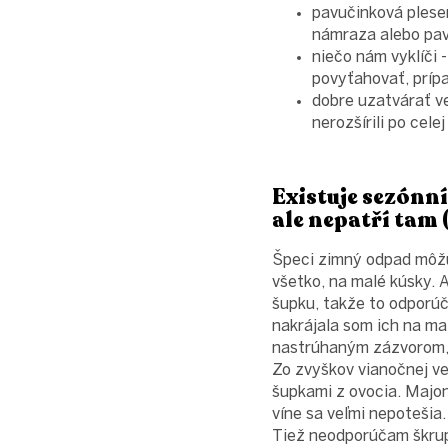
pavučinková pleseň
námraza alebo pav
niečo nám vyklíči -
povyťahovať, prípa
dobre uzatvárať ve
nerozšírili po cele
Existuje sezónn
ale nepatří tam
Špeci zimný odpad môžu
všetko, na malé kúsky.
šupku, takže to odporúča
nakrájala som ich na ma
nastrúhaným zázvorom, k
Zo zvyškov vianočnej v
šupkami z ovocia. Majo
víne sa veľmi nepotešia.
Tiež neodporúčam škrupi