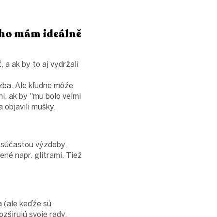
 ho mám ideálně
 a ak by to aj vydržali
izba. Ale kľudne môže
i, ak by "mu bolo veľmi
a objavili mušky.
o súčasťou výzdoby,
né napr. glitrami. Tiež
a (ale keďže sú
zširujú svoje rady.