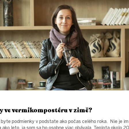
aly ve vermikompostéru v zimě?
byte podmienky v podstate ako počas celého roka. Nie je im t
a ako leto, ja som sa ho osobne viac obávala. Teplota okolo 2