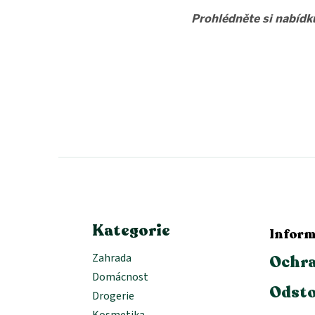
Prohlédněte si nabíd
Z
á
p
a
t
í
Kategorie
Inform
Zahrada
Ochra
Domácnost
Odsto
Drogerie
Kosmetika