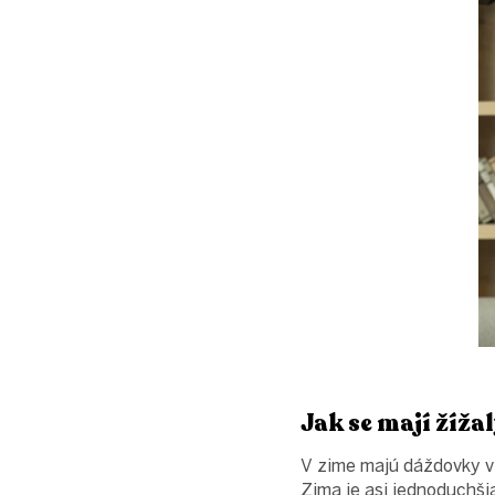
Jak se mají žíž
V zime majú dáždovky v 
Zima je asi jednoduchši