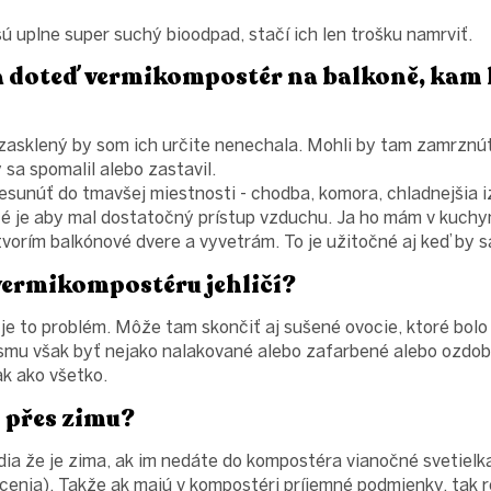
sú uplne super suchý bioodpad, stačí ich len trošku namrviť.
a doteď vermikompostér na balkoně, kam
 zasklený by som ich určite nenechala. Mohli by tam zamrznúť,
sa spomalil alebo zastavil.
esunúť do tmavšej miestnosti - chodba, komora, chladnejšia 
ité je aby mal dostatočný prístup vzduchu. Ja ho mám v kuchyn
tvorím balkónové dvere a vyvetrám. To je užitočné aj keď by s
vermikompostéru jehličí?
e je to problém. Môže tam skončiť aj sušené ovocie, ktoré bol
esmu však byť nejako nalakované alebo zafarbené alebo ozdobe
ak ako všetko.
i přes zimu?
dia že je zima, ak im nedáte do kompostéra vianočné svetielk
cenia). Takže ak majú v kompostéri príjemné podmienky, tak ro