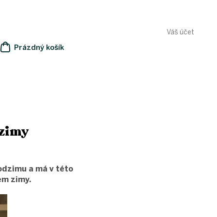
Váš účet
Prázdný košík
NÁKUPNÍ
KOŠÍK
 zimy
odzimu a má v této
em zimy.