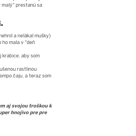
r malý" prestanú sa
í.
nehnil a nelákal mušky)
 ho mala v "deň
j krabice, aby som
ušenou rastlinou
kompo.čaju, a teraz som
m aj svojou troškou k
per hnojivo pre pre