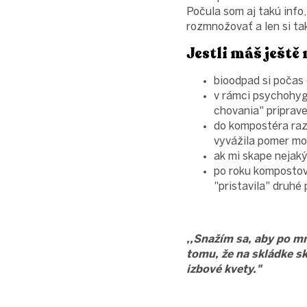
Počula som aj takú info
rozmnožovať a len si ta
Jestli máš ještě
bioodpad si počas
v rámci psychohyg
chovania" priprav
do kompostéra raz
vyvážila pomer mo
ak mi skape nejak
po roku kompostova
"pristavila" druhé
,,Snažím sa, aby po m
tomu, že na skládke s
izbové kvety."