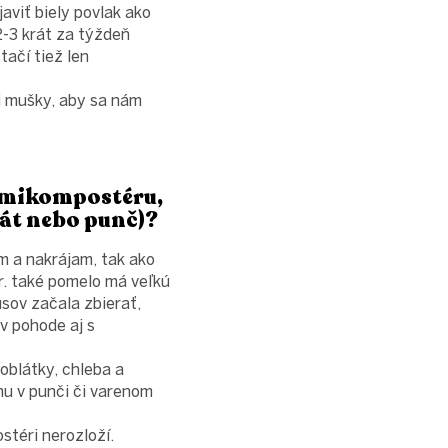
aviť biely povlak ako
-3 krát za týždeň
tačí tiež len
li mušky, aby sa nám
ermikompostéru,
lát nebo punč)?
m a nakrájam, tak ako
. také pomelo má veľkú
usov začala zbierať,
v pohode aj s
oblátky, chleba a
u v punči či varenom
stéri nerozloží.