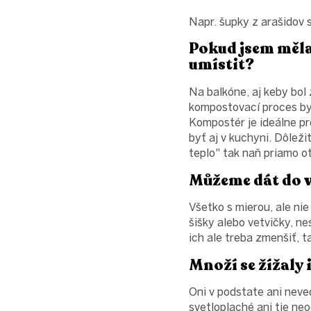
Napr. šupky z arašidov 
Pokud jsem měl
umístit?
Na balkóne, aj keby bol
kompostovací proces by 
Kompostér je ideálne pr
byť aj v kuchyni. Dôlež
teplo" tak naň priamo o
Můžeme dát do 
Všetko s mierou, ale ni
šišky alebo vetvičky, n
ich ale treba zmenšiť, t
Množí se žížaly 
Oni v podstate ani neve
svetloplaché ani tie neo