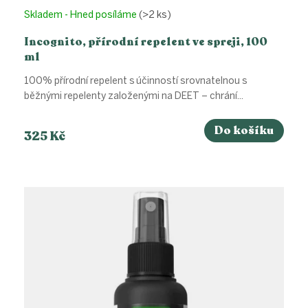
Skladem - Hned posíláme
(>2 ks)
Incognito, přírodní repelent ve spreji, 100
ml
100% přírodní repelent s účinností srovnatelnou s
běžnými repelenty založenými na DEET – chrání...
Do košíku
325 Kč