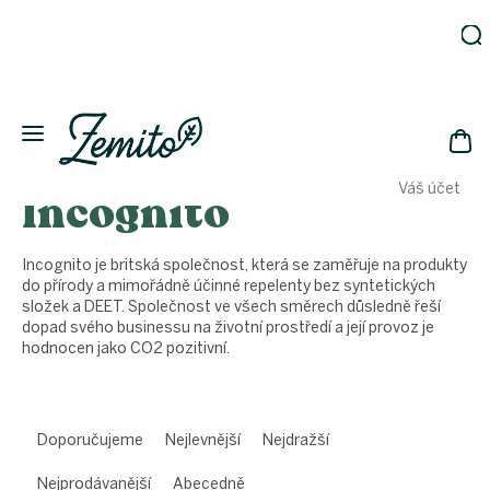
Přejít
na
obsah
Zahrada
Eko
domácnost
NÁK
Drogerie
Váš účet
Incognito
KOŠ
Kosmetika
Eko
láhve
Incognito je britská společnost, která se zaměřuje na produkty
do přírody a mimořádně účinné repelenty bez syntetických
Akce
složek a DEET. Společnost ve všech směrech důsledně řeší
Zachraň
dopad svého businessu na životní prostředí a její provoz je
a ušetři
hodnocen jako CO2 pozitivní.
Novinky
Vánoce
Ř
a
Doporučujeme
Nejlevnější
Nejdražší
Přihlášení
z
e
Nejprodávanější
Abecedně