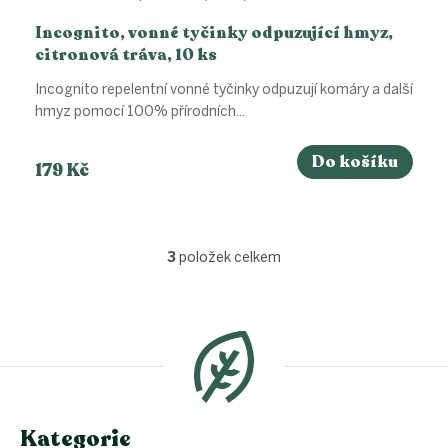
Incognito, vonné tyčinky odpuzující hmyz,
citronová tráva, 10 ks
Incognito repelentní vonné tyčinky odpuzují komáry a další
hmyz pomocí 100% přírodních...
Do košíku
179 Kč
3
položek celkem
O
v
l
Z
á
á
d
p
a
a
c
t
í
í
p
Kategorie
r