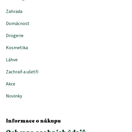
v
k
Zahrada
y
v
Domácnost
ý
p
i
Drogerie
s
u
Kosmetika
Láhve
Zachraň a ušetři
Akce
Novinky
Informace o nákupu