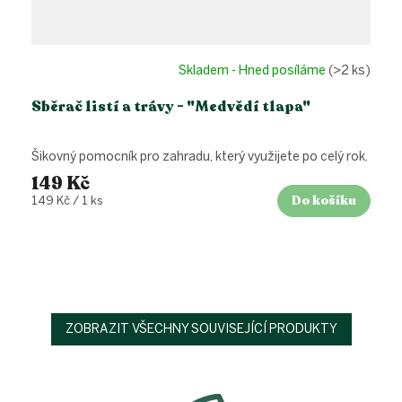
Skladem - Hned posíláme
(>2 ks)
Sběrač listí a trávy - "Medvědí tlapa"
Šikovný pomocník pro zahradu, který využijete po celý rok.
149 Kč
Do košíku
Měrná
149 Kč / 1 ks
cena:
ZOBRAZIT VŠECHNY SOUVISEJÍCÍ PRODUKTY
Z
á