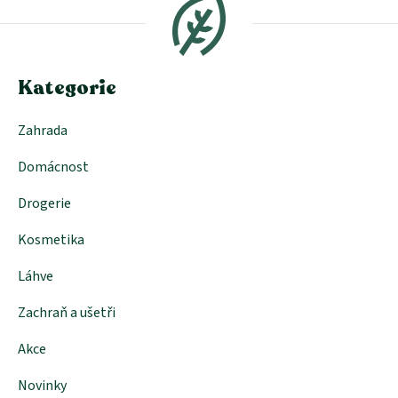
p
a
t
í
Kategorie
Zahrada
Domácnost
Drogerie
Kosmetika
Láhve
Zachraň a ušetři
Akce
Novinky