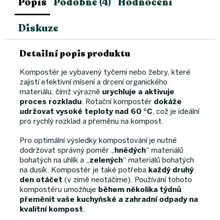
Popis
Podobné (4)
Hodnocení
Diskuze
Detailní popis produktu
Kompostér je vybavený tyčemi nebo žebry, které
zajistí efektivní mísení a drcení organického
materiálu, čímž výrazně
urychluje a aktivuje
proces rozkladu
. Rotační kompostér
dokáže
udržovat vysoké teploty nad 60 °C
, což je ideální
pro rychlý rozklad a přeměnu na kompost.
Pro optimální výsledky kompostování je nutné
dodržovat správný poměr „
hnědých
“ materiálů
bohatých na uhlík a „
zelených
“ materiálů bohatých
na dusík. Kompostér je také potřeba
každý druhý
den otáčet
(v zimě neotáčíme). Používání tohoto
kompostéru umožňuje
během několika týdnů
přeměnit vaše kuchyňské a zahradní odpady na
kvalitní kompost
.