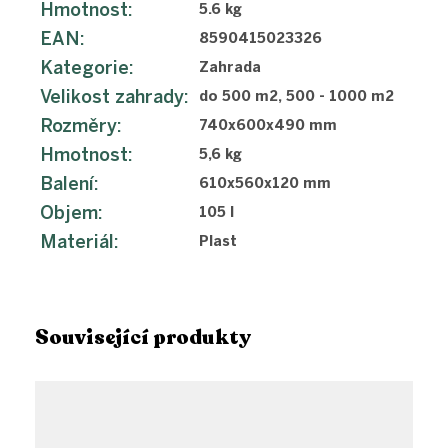
Hmotnost
:
5.6 kg
EAN
:
8590415023326
Kategorie
:
Zahrada
Velikost zahrady
:
do 500 m2, 500 - 1000 m2
Rozměry
:
740x600x490 mm
Hmotnost
:
5,6 kg
Balení
:
610x560x120 mm
Objem
:
105 l
Materiál
:
Plast
Související produkty