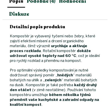
Popis
Podobné (4)
Hodnocení
Diskuze
Detailní popis produktu
Kompostér je vybavený tyčemi nebo žebry, které
zajistí efektivní mísení a drcení organického
materiálu, čímž výrazně
urychluje a aktivuje
proces rozkladu
. Rotační kompostér
dokáže
udržovat vysoké teploty nad 60 °C
, což je ideální
pro rychlý rozklad a přeměnu na kompost.
Pro optimální výsledky kompostování je nutné
dodržovat správný poměr „
hnědých
“ materiálů
bohatých na uhlík a „
zelených
“ materiálů bohatých
na dusík. Kompostér je také potřeba
každý druhý
den otáčet
(v zimě neotáčíme). Používání tohoto
kompostéru umožňuje
během několika týdnů
přeměnit vaše kuchyňské a zahradní odpady na
kvalitní kompost
.