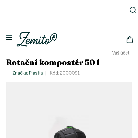
Přejít
na
obsah
Zahrada
Eko
domácnost
NÁK
Drogerie
Váš účet
KOŠ
Kosmetika
Rotační kompostér 50 l
Eko
láhve
Značka:
Plastia
Kód:
2000091
Akce
Zachraň
a ušetři
Novinky
Vánoce
Přihlášení