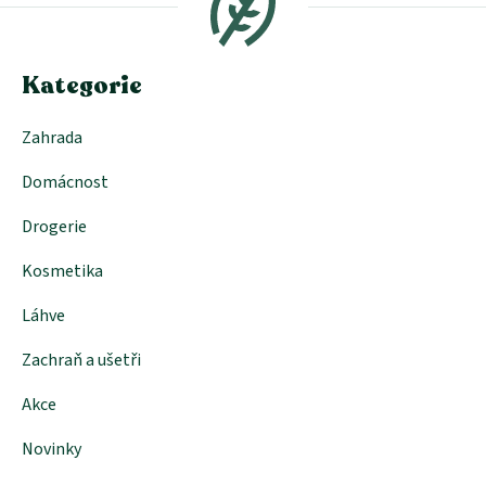
a
t
í
Kategorie
Zahrada
Domácnost
Drogerie
Kosmetika
Láhve
Zachraň a ušetři
Akce
Novinky