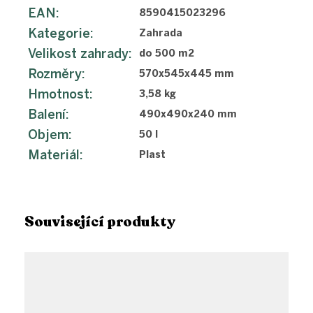
EAN
:
8590415023296
Kategorie
:
Zahrada
Velikost zahrady
:
do 500 m2
Rozměry
:
570x545x445 mm
Hmotnost
:
3,58 kg
Balení
:
490x490x240 mm
Objem
:
50 l
Materiál
:
Plast
Související produkty