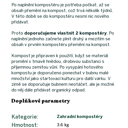
Po naplnění kompostéru je potřeba počkat, až se
obsah přemění na kompost, což trvá několik týdnů.
V této době se do kompostéru nesmí nic nového
přidávat.
Proto
doporučujeme vlastnit 2 kompostéry
. Po
naplnění jednoho začnete plnit druhý a mezitím se
obsah v prvním kompostéru přemění na kompost.
Kompost je připraven k použití, když se materiál
promění v tmavě hnědou, drobivou substanci s
příjemnou zemitou vůní. Po vysypání hotového
kompostu je doporučeno ponechat v bubnu malé
množství jako startovací kulturu pro další várku. V
zimě se doporučuje bubnem neotáčet, ale je možné
do něj dále přidávat organický odpad.
Doplňkové parametry
Kategorie
:
Zahradní kompostéry
Hmotnost
:
3.6 kg