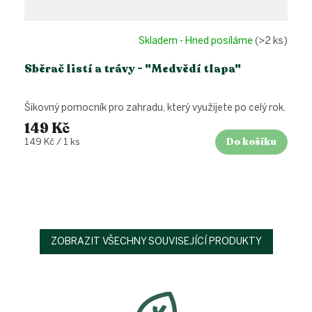
Skladem - Hned posíláme
(>2 ks)
Sběrač listí a trávy - "Medvědí tlapa"
Šikovný pomocník pro zahradu, který využijete po celý rok.
149 Kč
Do košíku
Měrná
149 Kč / 1 ks
cena:
ZOBRAZIT VŠECHNY SOUVISEJÍCÍ PRODUKTY
Z
á
p