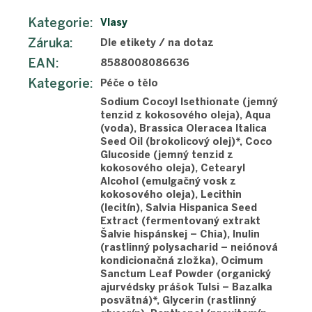
Kategorie
:
Vlasy
Záruka
:
Dle etikety / na dotaz
EAN
:
8588008086636
Kategorie
:
Péče o tělo
Sodium Cocoyl Isethionate (jemný
tenzid z kokosového oleja), Aqua
(voda), Brassica Oleracea Italica
Seed Oil (brokolicový olej)*, Coco
Glucoside (jemný tenzid z
kokosového oleja), Cetearyl
Alcohol (emulgačný vosk z
kokosového oleja), Lecithin
(lecitín), Salvia Hispanica Seed
Extract (fermentovaný extrakt
Šalvie hispánskej – Chia), Inulin
(rastlinný polysacharid – neiónová
kondicionačná zložka), Ocimum
Sanctum Leaf Powder (organický
ajurvédsky prášok Tulsi – Bazalka
posvätná)*, Glycerin (rastlinný