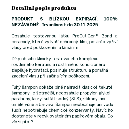
Detailní popis produktu
PRODUKT S BLÍZKOU EXPIRACÍ. 100%
NEZÁVADNÉ. Trvanlivost do 30.11.2025
Obsahuje testovanou látku ProCutiGen® Bond a
ceramidy, které vytváří ochranný film, posilní a vyživí
vlasy před poškozením a lámáním.
Díky obsahu klinicky testovaného komplexu
rostlinného keratinu a rostlinného kondicionéru
zlepšuje hydrataci, posilňuje strukturu a pomáhá
zacelení vlasu při začínajícím poškození.
Tuhý šampon dokáže plně nahradit klasické tekuté
šampony, je šetrnější, neobsahuje propylen glykol,
parabeny, lauryl sulfát sodný (SLS), silikony, ani
umělé vůně a barviva. Šampon neobsahuje ani vodu,
tudíž nepotřebuje chemické konzervanty. Navíc ho
dostanete v recyklovatelném papírovém obalu. Co
víc si přát?