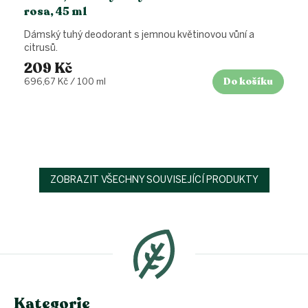
rosa, 45 ml
Dámský tuhý deodorant s jemnou květinovou vůní a
citrusů.
209 Kč
Do košíku
Měrná
696,67 Kč / 100 ml
cena:
ZOBRAZIT VŠECHNY SOUVISEJÍCÍ PRODUKTY
Z
á
p
a
t
í
Kategorie