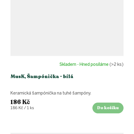
Skladem - Hned posíláme
(>2 ks)
MusK, Šampónička - bílá
Keramická šampónička na tuhé šampóny.
186 Kč
Do košíku
Měrná
186 Kč / 1 ks
cena: