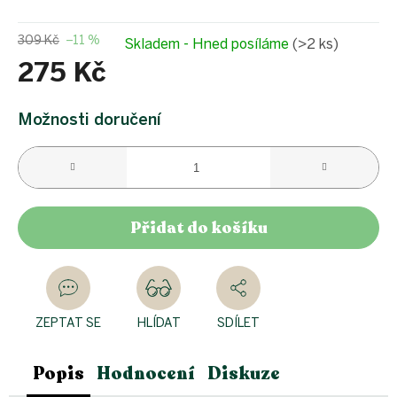
309 Kč
–11 %
Skladem - Hned posíláme
(>2 ks)
275 Kč
Měrná
cena:
Možnosti doručení
Přidat do košíku
ZEPTAT SE
HLÍDAT
SDÍLET
Popis
Hodnocení
Diskuze