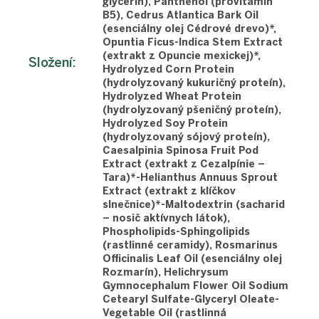
glycerín), Panthenol (provitamín
B5), Cedrus Atlantica Bark Oil
(esenciálny olej Cédrové drevo)*,
Opuntia Ficus-Indica Stem Extract
(extrakt z Opuncie mexickej)*,
Složení
:
Hydrolyzed Corn Protein
(hydrolyzovaný kukuričný proteín),
Hydrolyzed Wheat Protein
(hydrolyzovaný pšeničný proteín),
Hydrolyzed Soy Protein
(hydrolyzovaný sójový proteín),
Caesalpinia Spinosa Fruit Pod
Extract (extrakt z Cezalpínie –
Tara)*-Helianthus Annuus Sprout
Extract (extrakt z klíčkov
slnečnice)*-Maltodextrin (sacharid
– nosič aktívnych látok),
Phospholipids-Sphingolipids
(rastlinné ceramidy), Rosmarinus
Officinalis Leaf Oil (esenciálny olej
Rozmarín), Helichrysum
Gymnocephalum Flower Oil Sodium
Cetearyl Sulfate-Glyceryl Oleate-
Vegetable Oil (rastlinná