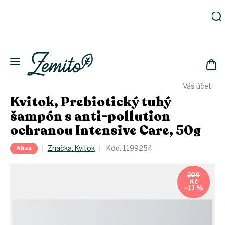
Přejít
na
obsah
Zahrada
Eko
domácnost
NÁK
Drogerie
Váš účet
KOŠ
Kosmetika
Kvitok, Prebiotický tuhý
Eko
šampón s anti-pollution
láhve
ochranou Intensive Care, 50g
Akce
Akce
Značka:
Kvitok
Kód:
1199254
Zachraň
a ušetři
Novinky
309
Kč
Vánoce
–11 %
Přihlášení