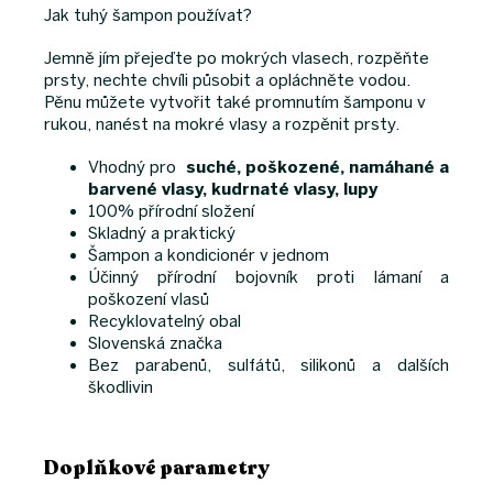
Jak tuhý šampon používat?
Jemně jím přejeďte po mokrých vlasech, rozpěňte
prsty, nechte chvíli působit a opláchněte vodou.
Pěnu můžete vytvořit také promnutím šamponu v
rukou, nanést na mokré vlasy a rozpěnit prsty.
Vhodný pro
suché, poškozené, namáhané a
barvené vlasy, kudrnaté vlasy, lupy
100% přírodní složení
Skladný a praktický
Šampon a kondicionér v jednom
Účinný přírodní bojovník proti lámaní a
poškození vlasů
Recyklovatelný obal
Slovenská značka
Bez parabenů, sulfátů, silikonů a dalších
škodlivin
Doplňkové parametry