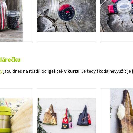
 dárečku
ky
jsou dnes na rozdíl od igelitek
v kurzu
. Je tedy škoda nevyužít je