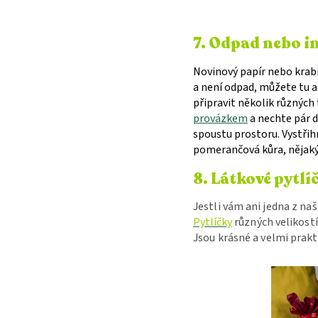
7. Odpad nebo i
Novinový papír nebo krabi
a není odpad, můžete tu 
připravit několik různých
provázkem
a nechte pár d
spoustu prostoru. Vystřih
pomerančová kůra, nějaký 
8. Látkové pytlí
Jestli vám ani jedna z na
Pytlíčky
různých velikost
Jsou krásné
a velmi prakt