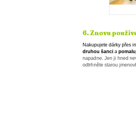
6. Znovu používe
Nakupujete dárky přes i
druhou šanci
a
pomalu
napadne. Jen ji hned ne
odtrhněte starou jmenov