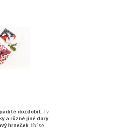
paditě dozdobit
. I v
ky a různé jiné dary
vý hrneček
, líbí se