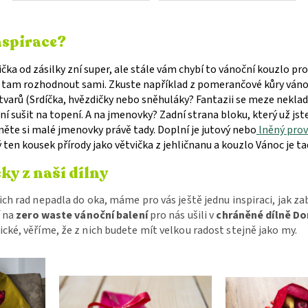
nspirace?
čka od zásilky zní super, ale stále vám chybí to vánoční kouzlo pr
a tam rozhodnout sami. Zkuste například z pomerančové kůry váno
 tvarů (Srdíčka, hvězdičky nebo sněhuláky? Fantazii se meze neklado
ní sušit na topení. A na jmenovky? Zadní strana bloku, který už jste
něte si malé jmenovky právě tady. Doplní je jutový nebo
lněný pro
ten kousek přírody jako větvička z jehličnanu a kouzlo Vánoc je ta
čky z naší dílny
šich rad nepadla do oka, máme pro vás ještě jednu inspiraci, jak z
í na
zero waste vánoční balení
pro nás ušili v
chráněné dílně Do
ické
, věříme, že z nich budete mít velkou radost stejně jako my.