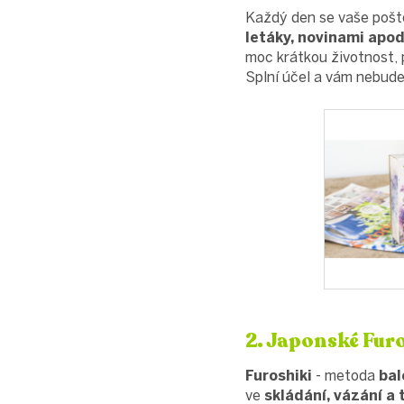
Každý den se vaše pošt
letáky, novinami apod
moc krátkou životnost, p
Splní účel a vám nebude 
2. Japonské Furo
Furoshiki
- metoda
bal
ve
skládání, vázání a 