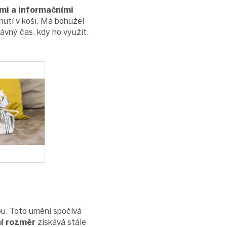
mi a informačními
utí v koši. Má bohužel
rávný čas, kdy ho využít.
ou. Toto umění spočívá
í rozměr
získává stále