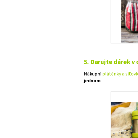
5. Darujte dárek v
Nákupní
plátěnky a síťov
jednom
.