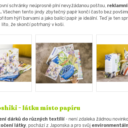
ovní schránky neúprosně plní nevyžádanou poštou,
reklamní
.
Všechen tento jindy zbytečný papír končí často bez povšimn
řitom hýří barvami a jako balící papír je ideální. Teď je ten sp
líto, že skončí potrhaný v koši.
shiki - látku místo papíru
ení dárků do různých textílií
- není zdaleka žádnou novink
točení látky
, pochází z Japonska a pro svůj
environmentáln