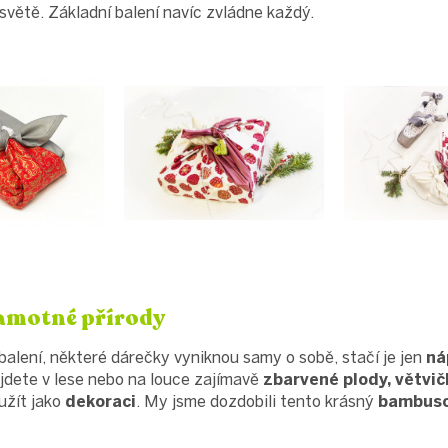
světě. Základní balení navíc zvládne každý.
samotné přírody
alení, některé dárečky vyniknou samy o sobě, stačí je jen
ná
jdete v lese nebo na louce zajímavě
zbarvené plody, větvič
užít jako
dekoraci
. My jsme dozdobili tento krásný
bambuso