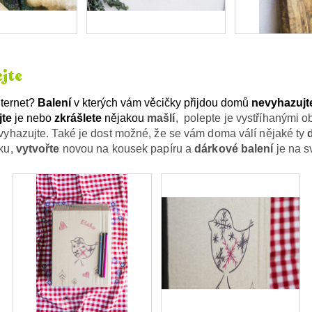
jte
nternet?
Balení
v kterých vám věcičky přijdou domů
nevyhazujt
jte
je nebo
zkrášlete
nějakou
mašlí
,
polepte je vystříhanými ob
vyhazujte. Také je dost možné, že se vám doma válí nějaké ty
ku,
vytvořte
novou na kousek papíru a
dárkové balení
je na s