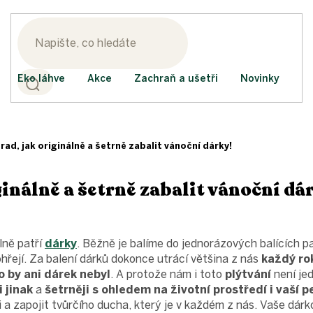
Eko láhve
Akce
Zachraň a ušetři
Novinky
 rad, jak originálně a šetrně zabalit vánoční dárky!
ginálně a šetrně zabalit vánoční dá
ně patří
dárky
. Běžně je balíme do jednorázových balících pa
ohřejí. Za balení dárků dokonce utrácí většina z nás
každý ro
 by ani dárek nebyl
. A protože nám i toto
plýtvání
není jed
i jinak
a
šetrněji s ohledem na životní prostředí i vaší 
i a zapojit tvůrčího ducha, který je v každém z nás. Vaše dár