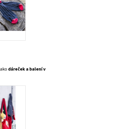
 jako
dáreček a balení v