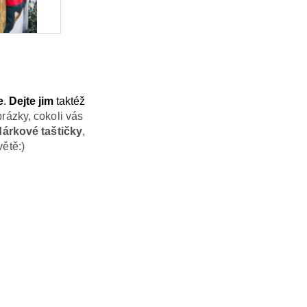
e
.
Dejte jim
taktéž
rázky, cokoli vás
dárkové taštičky
,
větě:)