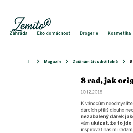
Přejít
na
obsah
Zahrada
Eko domácnost
Drogerie
Kosmetika
Magazín
Začínám žít udržitelně
Domů
8
8 rad, jak ori
10.12.2018
K vánocům neodmyslitel
dárcích příliš dlouho ne
nezabalený dárek jako
vám
ukázat, že to jde 
inspirovat našimi radam