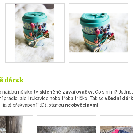
š dárek
e najdou nějaké ty
skleněné zavařovačky
. Co s nimi? Jedno
 prádlo, ale i rukavice nebo třeba tričko. Tak se
všední dárk
 jaké překvapení" :D), stanou
neobyčejnými
.