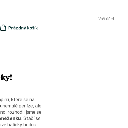
Váš účet
Prázdný košík
NÁKUPNÍ
KOŠÍK
rky!
pírů, které se na
k
nemalé peníze, ale
no, rozhodli jsme se
peněženku
. Stačí se
kové balíčky budou