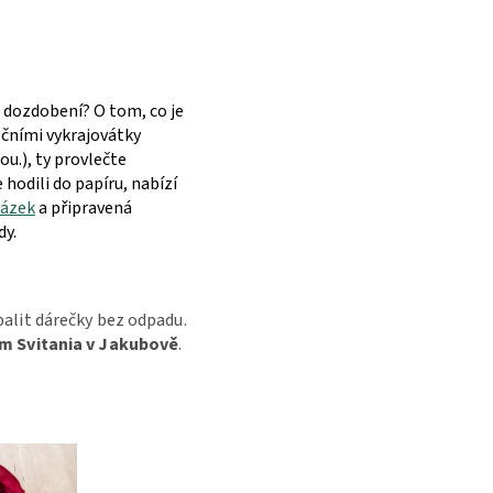
o dozdobení? O tom, co je
čními vykrajovátky
u.), ty provlečte
 hodili do papíru, nabízí
vázek
a připravená
dy.
abalit dárečky bez odpadu.
m Svitania
v Jakubově
.