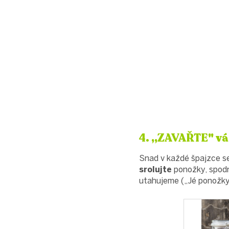
4. „ZAVAŘTE" vá
Snad v každé špajzce s
srolujte
ponožky, spodní
utahujeme („Jé ponožky,