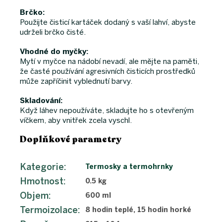
Brčko:
Použijte čisticí kartáček dodaný s vaší lahví, abyste
udrželi brčko čisté.
Vhodné do myčky:
Mytí v myčce na nádobí nevadí, ale mějte na paměti,
že časté používání agresivních čisticích prostředků
může zapříčinit vyblednutí barvy.
Skladování:
Když láhev nepoužíváte, skladujte ho s otevřeným
víčkem, aby vnitřek zcela vyschl.
Doplňkové parametry
Kategorie
:
Termosky a termohrnky
Hmotnost
:
0.5 kg
Objem
:
600 ml
Termoizolace
:
8 hodin teplé, 15 hodin horké