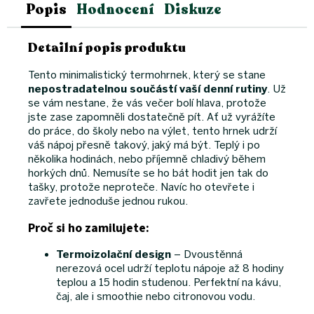
Popis
Hodnocení
Diskuze
Detailní popis produktu
Tento minimalistický termohrnek, který se stane
nepostradatelnou součástí vaší denní rutiny
. Už
se vám nestane, že vás večer bolí hlava, protože
jste zase zapomněli dostatečně pít. Ať už vyrážíte
do práce, do školy nebo na výlet, tento hrnek udrží
váš nápoj přesně takový, jaký má být. Teplý i po
několika hodinách, nebo příjemně chladivý během
horkých dnů. Nemusíte se ho bát hodit jen tak do
tašky, protože neproteče. Navíc ho otevřete i
zavřete jednoduše jednou rukou.
Proč si ho zamilujete:
Termoizolační design
– Dvoustěnná
nerezová ocel udrží teplotu nápoje až 8 hodiny
teplou a 15 hodin studenou. Perfektní na kávu,
čaj, ale i smoothie nebo citronovou vodu.