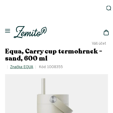
Přejít
na
obsah
Zahrada
Eko
domácnost
NÁK
Drogerie
Váš účet
KOŠ
Kosmetika
Equa, Carry cup termohrnek -
Eko
sand, 600 ml
láhve
Akce
Značka:
EQUA
Kód:
1008355
Zachraň
a ušetři
Novinky
Vánoce
Přihlášení