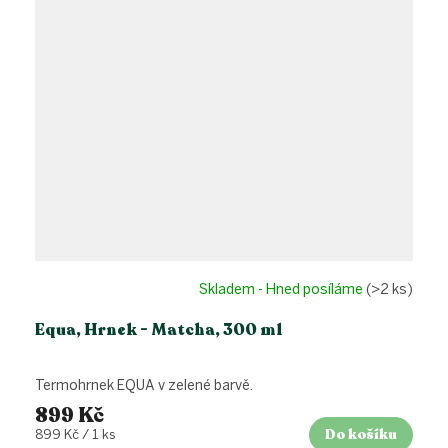
Skladem - Hned posíláme
(>2 ks)
Equa, Hrnek - Matcha, 300 ml
Termohrnek EQUA v zelené barvě.
899 Kč
Do košíku
Měrná
899 Kč / 1 ks