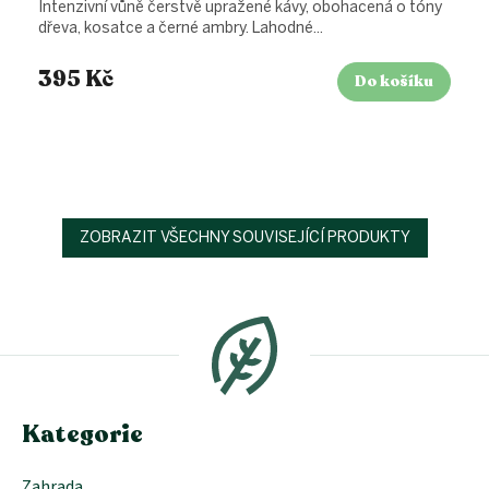
Intenzivní vůně čerstvě upražené kávy, obohacená o tóny
dřeva, kosatce a černé ambry. Lahodné...
395 Kč
Do košíku
ZOBRAZIT VŠECHNY SOUVISEJÍCÍ PRODUKTY
Z
á
p
a
t
í
Kategorie
Zahrada