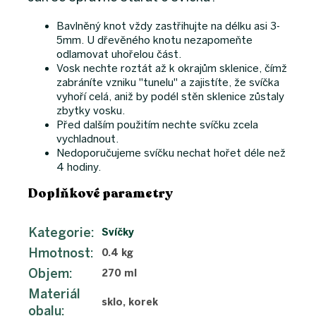
Bavlněný knot vždy zastřihujte na délku asi 3-
5mm. U dřevěného knotu nezapomeňte
odlamovat uhořelou část.
Vosk nechte roztát až k okrajům sklenice, čímž
zabráníte vzniku "tunelu" a zajistíte, že svíčka
vyhoří celá, aniž by podél stěn sklenice zůstaly
zbytky vosku.
Před dalším použitím nechte svíčku zcela
vychladnout.
Nedoporučujeme svíčku nechat hořet déle než
4 hodiny.
Doplňkové parametry
Kategorie
:
Svíčky
Hmotnost
:
0.4 kg
Objem
:
270 ml
Materiál
sklo, korek
obalu
: