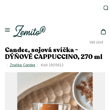
Přejít
na
obsah
Zahrada
Eko
domácnost
NÁK
Drogerie
Váš účet
KOŠ
Kosmetika
Candee, sojová svíčka -
Eko
DÝŇOVÉ CAPPUCCINO, 270 ml
láhve
Akce
Značka:
Candee
Kód:
1805612
Zachraň
a ušetři
Novinky
Vánoce
Přihlášení