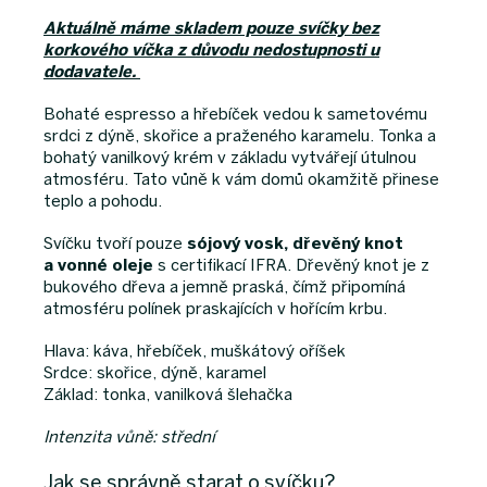
Aktuálně máme skladem pouze svíčky bez
korkového víčka z důvodu nedostupnosti u
dodavatele.
Bohaté espresso a hřebíček vedou k sametovému
srdci z dýně, skořice a praženého karamelu. Tonka a
bohatý vanilkový krém v základu vytvářejí útulnou
atmosféru. Tato vůně k vám domů okamžitě přinese
teplo a pohodu.
Svíčku tvoří pouze
sójový vosk, dřevěný knot
a vonné oleje
s certifikací IFRA. Dřevěný knot je z
bukového dřeva a jemně praská, čímž připomíná
atmosféru polínek praskajících v hořícím krbu.
Hlava: káva, hřebíček, muškátový oříšek
Srdce: skořice, dýně, karamel
Základ: tonka, vanilková šlehačka
Intenzita vůně: střední
Jak se správně starat o svíčku?