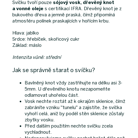
Svíčku tvoří pouze
sójový vosk, dřevěný knot
a
vonné oleje
s certifikací IFRA. Dřevěný knot je z
bukového dřeva a jemně praská, čímž připomíná
atmosféru polínek praskajících v hořícím krbu.
Hlava: jablko
Srdce: hřebíček, skořicový cukr
Základ: máslo
Intenzita vůně: střední
Jak se správně starat o svíčku?
Bavlněný knot vždy zastřihujte na délku asi 3-
5mm. U dřevěného knotu nezapomeňte
odlamovat uhořelou část.
Vosk nechte roztát až k okrajům sklenice, čímž
zabráníte vzniku "tunelu" a zajistíte, že svíčka
vyhoří celá, aniž by podél stěn sklenice zůstaly
zbytky vosku.
Před dalším použitím nechte svíčku zcela
vychladnout.