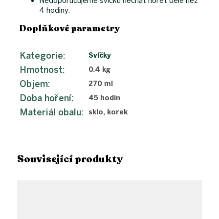
Nedoporučujeme svíčku nechat hořet déle než
4 hodiny.
Doplňkové parametry
Kategorie
:
Svíčky
Hmotnost
:
0.4 kg
Objem
:
270 ml
Doba hoření
:
45 hodin
Materiál obalu
:
sklo, korek
Související produkty