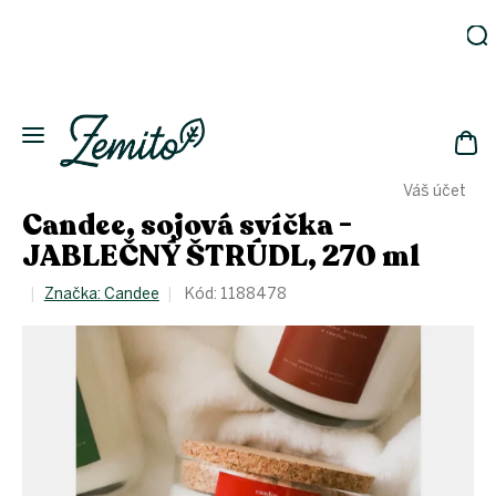
Přejít
na
obsah
Zahrada
Eko
domácnost
NÁK
Drogerie
Váš účet
KOŠ
Kosmetika
Candee, sojová svíčka -
Eko
JABLEČNÝ ŠTRÚDL, 270 ml
láhve
Akce
Značka:
Candee
Kód:
1188478
Zachraň
a ušetři
Novinky
Vánoce
Přihlášení