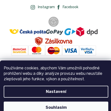
Instagram
Facebook
Používáme cookies, abychom Vám umožnili pohodlné
Vytvořil Shoptet
prohlížení webu a díky analýze provozu webu neustále
zlepšovali jeho funkce, výkon a použitelnost.
Copyright 2026
Zemito.cz
. Všechna práva vyhrazena.
Upravit
Nastavení
nastavení cookies
Souhlasím