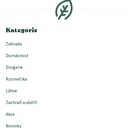
p
a
t
í
Kategorie
Zahrada
Domácnost
Drogerie
Kosmetika
Láhve
Zachraň a ušetři
Akce
Novinky