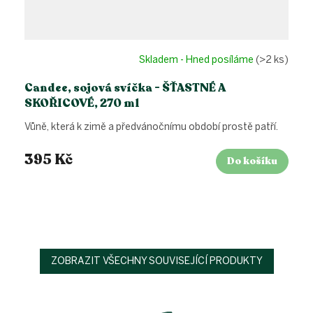
Skladem - Hned posíláme
(>2 ks)
Candee, sojová svíčka - ŠŤASTNÉ A
SKOŘICOVÉ, 270 ml
Vůně, která k zimě a předvánočnímu období prostě patří.
395 Kč
Do košíku
ZOBRAZIT VŠECHNY SOUVISEJÍCÍ PRODUKTY
Z
á