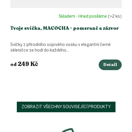
Skladem - Hned posíláme
(>2 ks)
Tvoje svíčka, MACOCHA - pomeranč a zázvor
Svíčky z přírodního sojového vosku v elegantní černé
skleničce se hodí do každého...
249 Kč
od
Detail
ZOBRAZIT VŠECHNY SOUVISEJÍCÍ PRODUKTY
Z
á