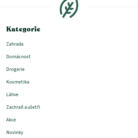
p
a
t
í
Kategorie
Zahrada
Domácnost
Drogerie
Kosmetika
Láhve
Zachraň a ušetři
Akce
Novinky