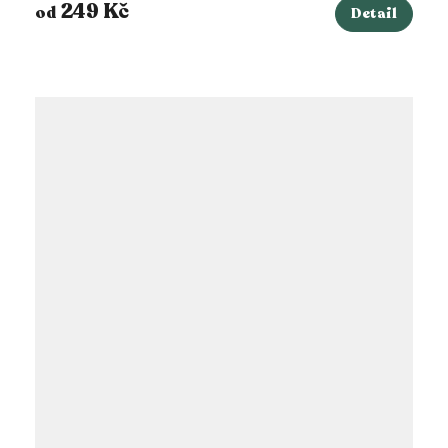
249 Kč
od
Detail