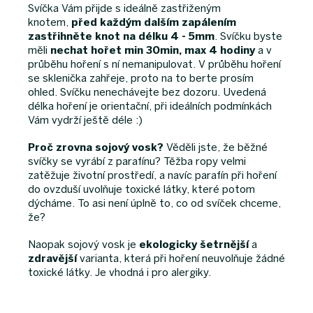
Svíčka Vám přijde s ideálně zastřiženým
knotem,
před každým dalším zapálením
zastřihněte knot na délku 4 - 5mm
. Svíčku byste
měli
nechat hořet min 30min, max 4 hodiny
a v
průběhu hoření s ní nemanipulovat. V průběhu hoření
se sklenička zahřeje, proto na to berte prosím
ohled. Svíčku nenechávejte bez dozoru. Uvedená
délka hoření je orientační, při ideálních podmínkách
Vám vydrží ještě déle :)
Proč zrovna sojový vosk?
Věděli jste, že běžné
svíčky se vyrábí z parafínu? Těžba ropy velmi
zatěžuje životní prostředí, a navíc parafín při hoření
do ovzduší uvolňuje toxické látky, které potom
dýcháme. To asi není úplně to, co od svíček chceme,
že?
Naopak sojový vosk je
ekologicky
šetrnější
a
zdravější
varianta, která při hoření neuvolňuje žádné
toxické látky. Je vhodná i pro alergiky.