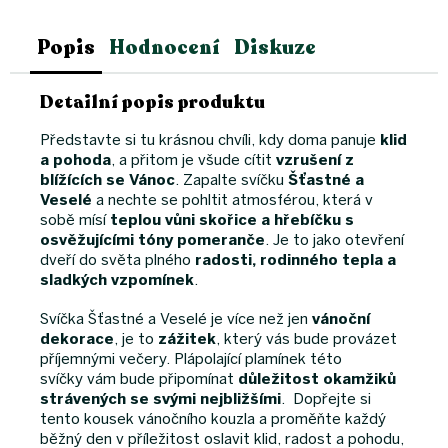
Popis
Hodnocení
Diskuze
Detailní popis produktu
Představte si tu krásnou chvíli, kdy doma panuje
klid
a pohoda
, a přitom je všude cítit
vzrušení z
blížících se Vánoc
. Zapalte svíčku
Šťastné a
Veselé
a nechte se pohltit atmosférou, která v
sobě mísí
teplou vůni skořice a hřebíčku s
osvěžujícími tóny pomeranče
. Je to jako otevření
dveří do světa plného
radosti, rodinného tepla a
sladkých vzpomínek
.
Svíčka Šťastné a Veselé je více než jen
vánoční
dekorace
, je to
zážitek
, který vás bude provázet
příjemnými večery. Plápolající plamínek této
svíčky vám bude připomínat
důležitost okamžiků
strávených se svými nejbližšími
. Dopřejte si
tento kousek vánočního kouzla a proměňte každý
běžný den v příležitost oslavit klid, radost a pohodu,