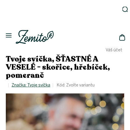
Přejít
na
obsah
Zahrada
Eko
domácnost
NÁK
Drogerie
Váš účet
KOŠ
Kosmetika
Tvoje svíčka, ŠŤASTNÉ A
Eko
VESELÉ - skořice, hřebíček,
láhve
pomeranč
Akce
Značka:
Tvoje svíčka
Kód:
Zvolte variantu
Zachraň
a ušetři
Novinky
Vánoce
Přihlášení