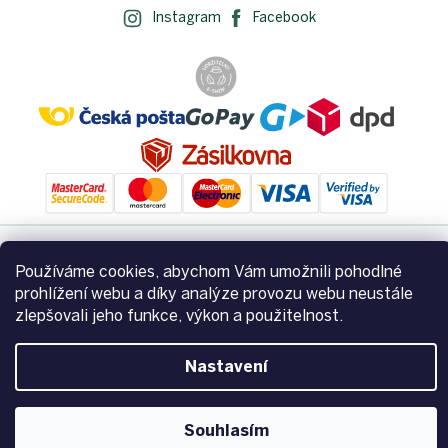
Instagram
Facebook
Používáme cookies, abychom Vám umožnili pohodlné
Vytvořil Shoptet
prohlížení webu a díky analýze provozu webu neustále
zlepšovali jeho funkce, výkon a použitelnost.
Copyright 2026
Zemito.cz
. Všechna práva vyhrazena.
Upravit
nastavení cookies
Nastavení
Souhlasím