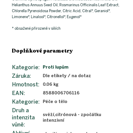
Helianthus Annuus Seed Oil, Rosmarinus Officinalis Leaf Extract,
Chlorella Pyrenoidosa Powder, Citric Acid, Citral*, Geraniol*,
Limonene*, Linalool*, Citronellol*, Eugenol*
* obsažené přirozeně v siliích
Doplňkové parametry
Kategorie
:
Proti lupům
Záruka
:
Dle etikety / na dotaz
Hmotnost
:
0.06 kg
EAN
:
8588006706116
Kategorie
:
Péče o tělo
Druh a
svěží,citrónová - zpočátku
intenzita
intenzivní
vůně
: