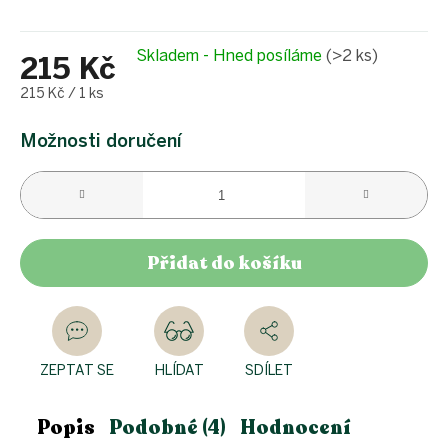
Skladem - Hned posíláme
(>2 ks)
215 Kč
Měrná
215 Kč / 1 ks
cena:
Možnosti doručení
Přidat do košíku
ZEPTAT SE
HLÍDAT
SDÍLET
Popis
Podobné (4)
Hodnocení