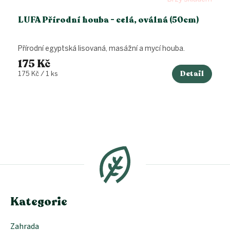
LUFA Přírodní houba - celá, oválná (50cm)
Přírodní egyptská lisovaná, masážní a mycí houba.
175 Kč
Detail
Měrná
175 Kč / 1 ks
cena:
Z
á
p
a
t
í
Kategorie
Zahrada