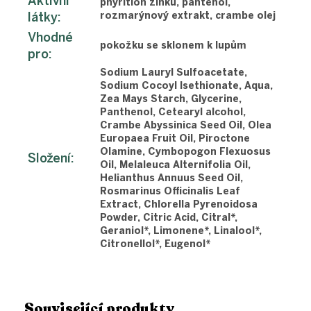
Aktivní
phyrition zinku, pantenol,
látky
:
rozmarýnový extrakt, crambe olej
Vhodné
pokožku se sklonem k lupům
pro
:
Sodium Lauryl Sulfoacetate,
Sodium Cocoyl Isethionate, Aqua,
Zea Mays Starch, Glycerine,
Panthenol, Cetearyl alcohol,
Crambe Abyssinica Seed Oil, Olea
Europaea Fruit Oil, Piroctone
Olamine, Cymbopogon Flexuosus
Složení
:
Oil, Melaleuca Alternifolia Oil,
Helianthus Annuus Seed Oil,
Rosmarinus Officinalis Leaf
Extract, Chlorella Pyrenoidosa
Powder, Citric Acid, Citral*,
Geraniol*, Limonene*, Linalool*,
Citronellol*, Eugenol*
Související produkty