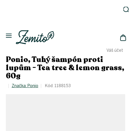
Přejít
na
obsah
Zahrada
Eko
domácnost
NÁK
Drogerie
Váš účet
KOŠ
Kosmetika
Ponio, Tuhý šampón proti
Eko
lupům - Tea tree & lemon grass,
láhve
60g
Akce
Značka:
Ponio
Kód:
1188153
Zachraň
a ušetři
Novinky
Vánoce
Přihlášení