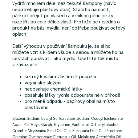
vydrží mnohem déle, než tekuté šampony (navíc
nepotřebuje plastový obal). Stačí ho namočit,
párkrát přejet po vlasech a vzniklou pěnu prsty
rozetřít po celé délce vlasů. Protože se nejedná o
produkt na bázi mýdla, není potřeba používat octový
oplach.
Další výhodou v používání šampuku je, že si ho
můžete vzít s klidem všude s sebou a můžete ho na
cestách používat i jako mýdlo. Ušetříte tak místo
v zavazadle.
šetrný k vašim vlasům i k pokožce
veganské složení
neobsahuje chemické látky
obsahuje látky rychle odbouratelné v přírodě
pro méně odpadu - papírový obal na místo
plastového
Složení: Sodium Lauryl Sulfoacetate, Sodium Cocoyl Isethionate,
Aqua, Zea Mays Starch, Glycerine, Panthenol, Cetearyl alcohol,
Crambe Abyssinica Seed Oil, Olea Europaea Fruit Oil, Piroctone
Olamine, Cymbopogon Flexuosus Oil, Melaleuca Alternifolia Oil,