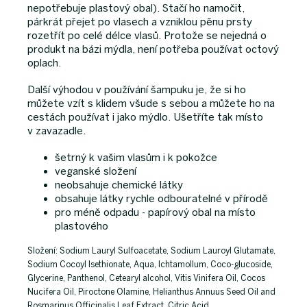
nepotřebuje plastový obal). Stačí ho namočit,
párkrát přejet po vlasech a vzniklou pěnu prsty
rozetřít po celé délce vlasů. Protože se nejedná o
produkt na bázi mýdla, není potřeba používat octový
oplach.
Další výhodou v používání šampuku je, že si ho
můžete vzít s klidem všude s sebou a můžete ho na
cestách používat i jako mýdlo. Ušetříte tak místo
v zavazadle.
šetrný k vašim vlasům i k pokožce
veganské složení
neobsahuje chemické látky
obsahuje látky rychle odbouratelné v přírodě
pro méně odpadu - papírový obal na místo
plastového
Složení: Sodium Lauryl Sulfoacetate, Sodium Lauroyl Glutamate,
Sodium Cocoyl Isethionate, Aqua, Ichtamollum, Coco-glucoside,
Glycerine, Panthenol, Cetearyl alcohol, Vitis Vinifera Oil, Cocos
Nucifera Oil, Piroctone Olamine, Helianthus Annuus Seed Oil and
Rosmarinus Officinalis Leaf Extract, Citric Acid.