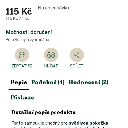
Na objednávku
115 Kč
Měrná
115 Kč / 1 ks
cena:
Možnosti doručení
Položka byla vyprodána…
ZEPTAT SE
HLÍDAT
SDÍLET
Popis
Podobné (4)
Hodnocení (2)
Diskuze
Detailní popis produktu
Tento šampuk je vhodný pro
svědivou pokožku
,