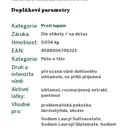
Doplňkové parametry
Kategorie
:
Proti lupům
Záruka
:
Dle etikety / na dotaz
Hmotnost
:
0.034 kg
EAN
:
8588006706222
Kategorie
:
Péče o tělo
Druh a
přirozená vůně dehtového
intenzita
ichtamolu, ne příliš příjemná
vůně
:
Aktivní
ichtamol, rozmarýnový extrakt,
látky
:
pantenol
Vhodné
problematická pokožka,
pro
:
dermatytida, ekzém
Sodium Lauryl Sulfoacetate,
Sodium Lauroyl Glutamate, Sodium