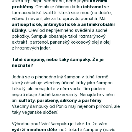
která trpí např. seboreou, nebo jinými
kožními
problémy.
Obsahuje účinnou látku
ichtamol
ve
farmaceutické kvalitě, která sice moc (no dobře,
vůbec ) nevoní, ale za to opravdu pomáhá. Má
antiseptické, antimykotické a antimikrobiální
účinky
. Uleví od nepříjemného svědění a suché
pokožky. Šampuk obsahuje také rozmarýnový
extrakt, pantenol, panenský kokosový olej a olej
z hroznových jader.
Tuhé šampony, nebo taky šampuky. Že je
neznáte?
Jedná se o plnohodnotný šampon v tuhé formě,
který obsahuje všechny účinné látky jako šampon
tekutý, ale nenajdete v něm vodu. Tím pádem
nepotřebuje žádné konzervanty. Nenajdete v něm
ani
sulfáty, parabeny, silikony a parfémy
.
Všechny šampuky od Ponio mají nejenom přírodní, ale
taky veganské složení.
Výhodou používání šampuku je také to, že vám
vydrží mnohem déle
, než tekuté šampony (navíc