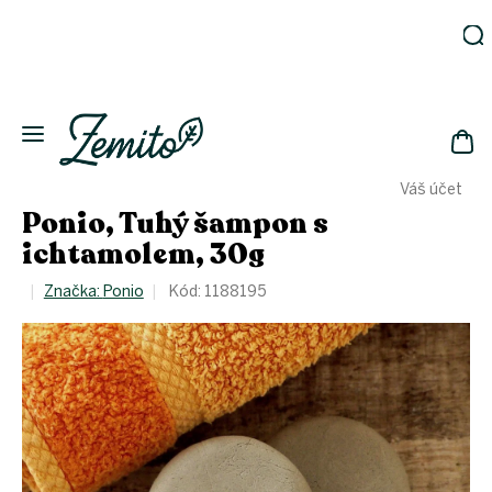
Přejít
na
obsah
Zahrada
Eko
domácnost
NÁK
Drogerie
Váš účet
KOŠ
Kosmetika
Ponio, Tuhý šampon s
Eko
ichtamolem, 30g
láhve
Akce
Značka:
Ponio
Kód:
1188195
Zachraň
a ušetři
Novinky
Vánoce
Přihlášení