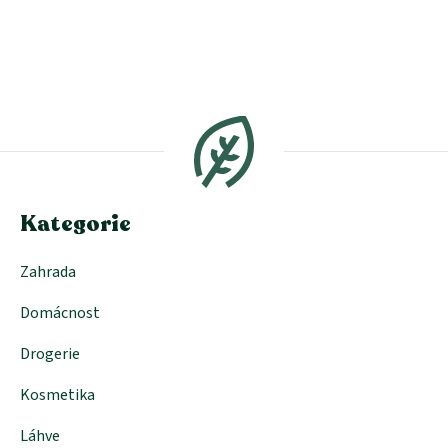
Z
á
p
a
t
í
Kategorie
Zahrada
Domácnost
Drogerie
Kosmetika
Láhve