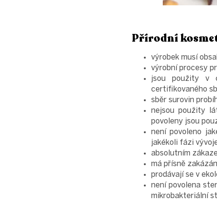
Přírodní kosmet
výrobek musí obsa
výrobní procesy pr
jsou použity v 
certifikovaného sb
sběr surovin probí
nejsou použity lá
povoleny jsou pouz
není povoleno jak
jakékoli fázi vývo
absolutním zákazem
má přísně zakázán
prodávají se v eko
není povolena ster
mikrobakteriální st