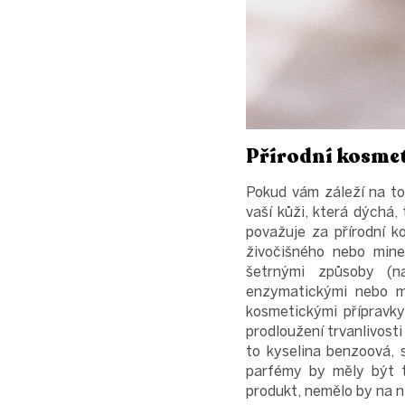
Přírodní kosme
Pokud vám záleží na tom
vaší kůži, která dýchá
považuje za přírodní ko
živočišného nebo miner
šetrnými způsoby (nap
enzymatickými nebo mi
kosmetickými přípravky
prodloužení trvanlivost
to kyselina benzoová, s
parfémy by měly být t
produkt, nemělo by na n