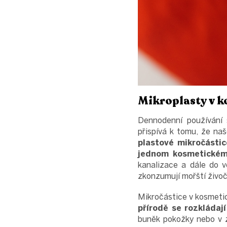
Mikroplasty v k
Dennodenní používání s
přispívá k tomu, že na
plastové mikročástic
jednom kosmetickém 
kanalizace a dále do v
zkonzumují mořští živoči
Mikročástice v kosmeti
přírodě se rozkládají
buněk pokožky nebo v z