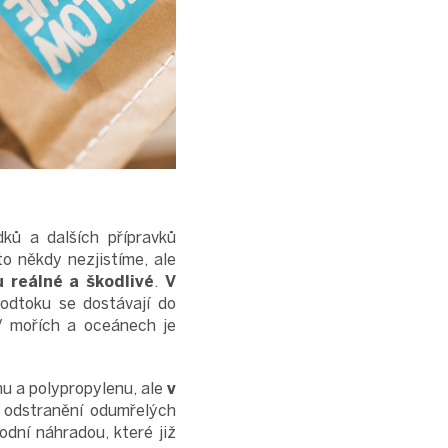
ků a dalších přípravků
o někdy nezjistíme, ale
u reálné a škodlivé
.
V
dtoku se dostávají do
 V mořích a oceánech je
u a polypropylenu, ale
v
k odstranění odumřelých
dní náhradou, které již