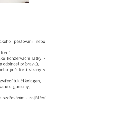
ického pěstování nebo
tředí,
ké konzervační látky -
a odolnost přípravků,
ebo jiné třetí strany v
vířecí tuk či kolagen,
ované organismy,
m ozařováním k zajištění