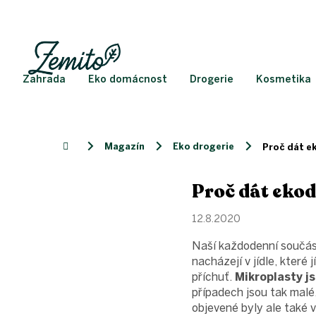
Přejít
na
obsah
Zahrada
Eko domácnost
Drogerie
Kosmetika
Magazín
Eko drogerie
Domů
Proč dát e
Proč dát ekod
12.8.2020
Naší každodenní součástí
nacházejí v jídle, které
příchuť.
Mikroplasty j
případech jsou tak malé
objevené byly ale také v