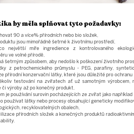
ika by měla splňovat tyto požadavky:
hovat 90 a více% přírodních nebo bio složek,
oduktu jsou mimořádně šetrné k životnímu prostředí,
co největší míře ingredience z kontrolovaného ekolog
ěru ve volné přírodě,
há šetrným způsobem, aby nedošlo k poškození životního pros
tky z petrochemického průmyslu - PEG, parafiny, syntetic
e přírodní konzervační látky, které jsou důležité pro ochranu 
ékoliv testování na zvířatech ať už samotným výrobcem, n
je či výroby až po konečný produkt,
 je používání surovin pocházejících ze zvířat jako například z
o používat látky nebo procesy obsahující geneticky modifik
logických, recyklovatelných obalech,
ilizace přírodních složek a konečných produktů radioaktivní
ability.