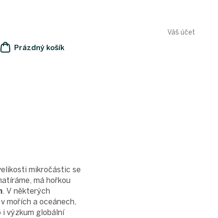
Váš účet
Prázdný košík
NÁKUPNÍ
KOŠÍK
velikosti mikročástic se
 natíráme, má hořkou
m
. V některých
e v mořích a oceánech,
o i výzkum globální