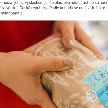
 media, jehož výsledkem je, že plastové mikročástice se nachá
ěta včetně České republiky. Podle odhadů se do životního pr
n mikroplastů.