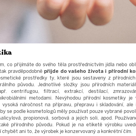
tika
, co přijímáte do svého těla prostřednictvím jídla nebo ob
, tak pravděpodobně
přijde do vašeho života i přírodní k
smetické prostředky ty, které jsou sestaveny z přírodních m
álního původu. Jednotlivé složky jsou přírodních materiál
ř. centrifugou, filtrací, extrakcí, destilací, zmrazo
krobiálními metodami. Nevýhodou přírodní kosmetiky je
 vysoká náročnost na přípravu, přepravu i skladování, ale i
i by se podle kosmetologů měly používat pouze vybrané povol
alicylová, propionová, sorbová a jejich soli, apod. Používa
aké přírodního původu. Pokud je na etiketě výrobku uvede
í chybět ani to, že výrobek je konzervovaný a konkrétní čím.