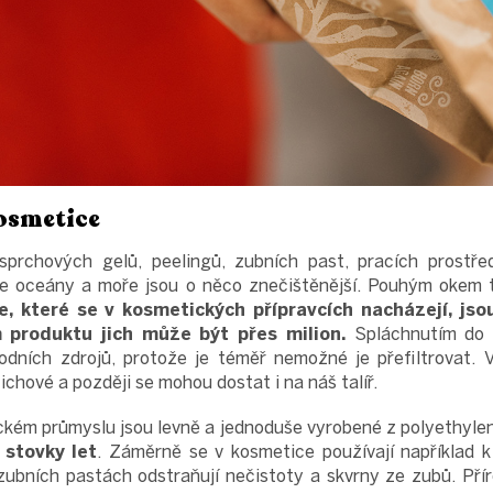
osmetice
prchových gelů, peelingů, zubních past, pracích prostřed
še oceány a moře jsou o něco znečištěnější. Pouhým okem t
e, které se v kosmetických přípravcích nacházejí, jso
produktu jich může být přes milion.
Spláchnutím do o
odních zdrojů, protože je téměř nemožné je přefiltrovat.
chové a později se mohou dostat i na náš talíř.
ckém průmyslu jsou levně a jednoduše vyrobené z polyethylen
 stovky let
. Záměrně se v kosmetice používají například 
ubních pastách odstraňují nečistoty a skvrny ze zubů. Příro