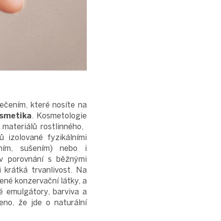
lečením, které nosíte na
osmetika
. Kosmetologie
ateriálů rostlinného, ​​
ů izolované fyzikálními
váním, sušením) nebo i
 v porovnání s běžnými
 krátká trvanlivost. Na
ené konzervační látky, a
né emulgátory, barviva a
no, že jde o naturální