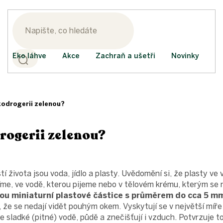
Eko láhve
Akce
Zachraň a ušetři
Novinky
kodrogerii zelenou?
rogerii zelenou?
 života jsou voda, jídlo a plasty. Uvědomění si, že plasty ve 
 jíme, ve vodě, kterou pijeme nebo v tělovém krému, kterým se
sou miniaturní plastové částice s průměrem do cca 5 m
, že se nedají vidět pouhým okem. Vyskytují se v největší míř
e sladké (pitné) vodě, půdě a znečišťují i ​​vzduch. Potvrzuje t