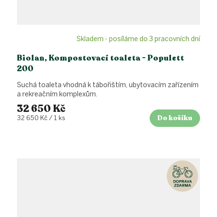
Skladem - posíláme do 3 pracovních dní
Biolan, Kompostovací toaleta - Populett
200
Suchá toaleta vhodná k tábořištím, ubytovacím zařízením
a rekreačním komplexům.
32 650 Kč
Do košíku
Měrná
32 650 Kč / 1 ks
cena: