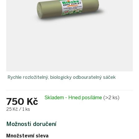
Rychle rozložitelný, biologicky odbouratelný sáček
Skladem - Hned posíláme
(>2 ks)
750 Kč
Měrná
25 Kč / 1 ks
cena:
Možnosti doručení
Množstevní sleva