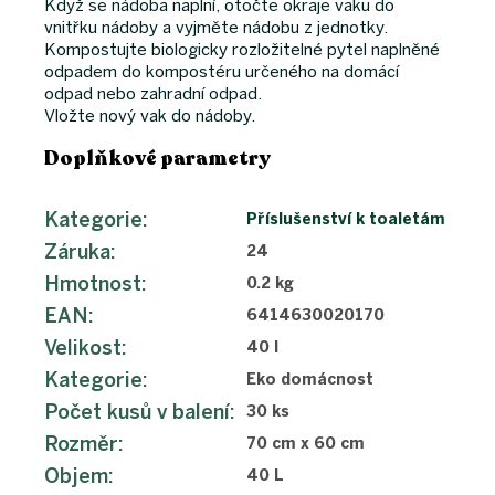
Když se nádoba naplní, otočte okraje vaku do
vnitřku nádoby a vyjměte nádobu z jednotky.
Kompostujte biologicky rozložitelné pytel naplněné
odpadem do kompostéru určeného na domácí
odpad nebo zahradní odpad.
Vložte nový vak do nádoby.
Doplňkové parametry
Kategorie
:
Příslušenství k toaletám
Záruka
:
24
Hmotnost
:
0.2 kg
EAN
:
6414630020170
Velikost
:
40 l
Kategorie
:
Eko domácnost
Počet kusů v balení
:
30 ks
Rozměr
:
70 cm x 60 cm
Objem
:
40 L