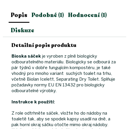
Popis
Podobné (1)
Hodnocení (1)
Diskuze
Detailní popis produktu
Bioska sáček
je vyroben z plně biologicky
odbouratelného materiálu. Biologicky se odbourá za
pár týdnů v dobře fungujícím kompostéru, je také
vhodný pro mnoho variant suchých toalet na trhu,
včetně Biolan Icelett, Separating Dry Toilet. Splňuje
požadavky normy EU EN 13432 pro biologicky
odbouratelné výrobky.
Instrukce k použití:
Z role odtrhněte sáček, vložte ho do nádoby na
toaletě tak, aby se spodek kapsy usadil na dně, a
pak horní okraj sáčku otočte mimo okraj nádoby.