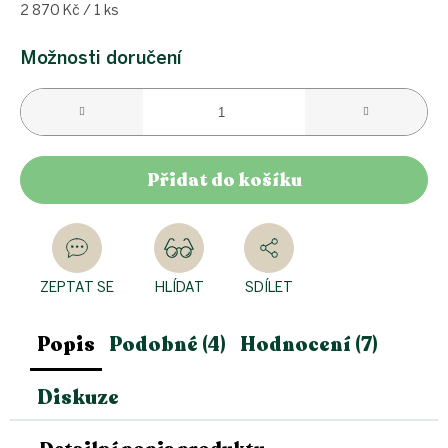
Měrná
2 870 Kč / 1 ks
cena:
Možnosti doručení
Přidat do košíku
ZEPTAT SE
HLÍDAT
SDÍLET
Popis
Podobné (4)
Hodnocení (7)
Diskuze