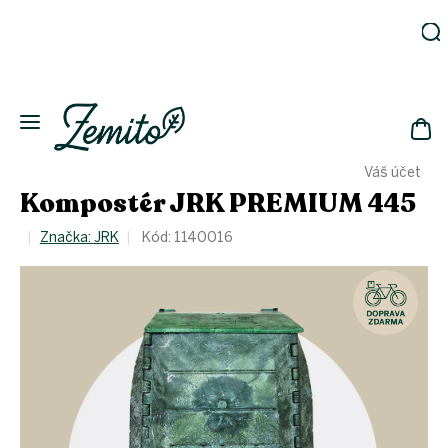
Přejít
na
obsah
Zahrada
Eko
domácnost
NÁK
Drogerie
Váš účet
KOŠ
Kosmetika
Kompostér JRK PREMIUM 445
Eko
láhve
Značka:
JRK
Kód:
1140016
Akce
Zachraň
a ušetři
Novinky
Vánoce
Přihlášení