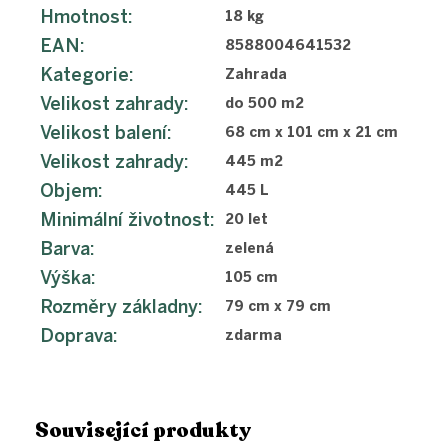
Hmotnost
:
18 kg
EAN
:
8588004641532
Kategorie
:
Zahrada
Velikost zahrady
:
do 500 m2
Velikost balení
:
68 cm x 101 cm x 21 cm
Velikost zahrady
:
445 m2
Objem
:
445 L
Minimální životnost
:
20 let
Barva
:
zelená
Výška
:
105 cm
Rozměry základny
:
79 cm x 79 cm
Doprava
:
zdarma
Související produkty