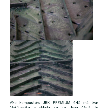
Víko kompostéru JRK PREMIUM 445 má tvar
čtyřúhelníku a skládá se ze dvou částí. Je