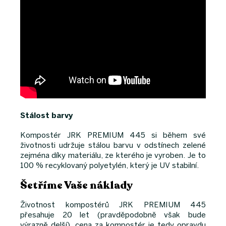
Stálost barvy
Kompostér JRK PREMIUM 445 si během své
životnosti udržuje stálou barvu v odstínech zelené
zejména díky materiálu, ze kterého je vyroben. Je to
100 % recyklovaný polyetylén, který je UV stabilní.
Šetříme Vaše náklady
Životnost kompostérů JRK PREMIUM 445
přesahuje 20 let (pravděpodobně však bude
výrazně delší), cena za kompostér je tedy opravdu