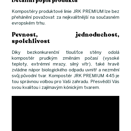
Detailní popis produktu
Kompostéry produktové linie JRK PREMIUM lze bez
přehánění považovat za nejkvalitnější na současném
evropském trhu.
Pevnost, jednoduchost,
spolehlivost
Díky bezkonkurenční tloušťce stěny odolá
kompostér prudkým změnám počasí (vysoké
teploty, extrémní mrazy, silný vítr), také hravě
zvládne nápor biologického odpadu uvnitř a nezmění
svůj původní tvar. Kompostér JRK PREMIUM 445 je
tou správnou volbou pro Vaši zahradu. Přesvědčí Vás
svou kvalitou i zajímavým kónickým tvarem.