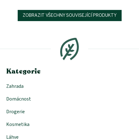
ZOBRAZIT VŠECHNY SOUVISEJÍCÍ PRODUKTY
Z
á
p
a
t
í
Kategorie
Zahrada
Domácnost
Drogerie
Kosmetika
Láhve