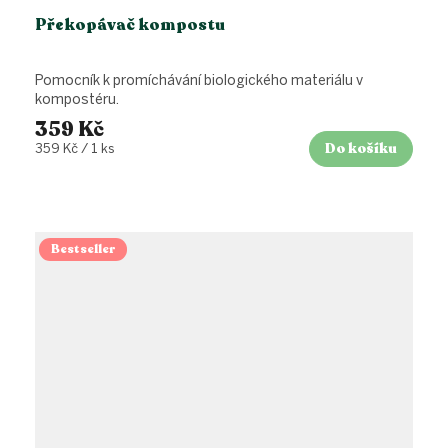
Překopávač kompostu
Pomocník k promíchávání biologického materiálu v
kompostéru.
359 Kč
Do košíku
Měrná
359 Kč / 1 ks
cena:
Bestseller