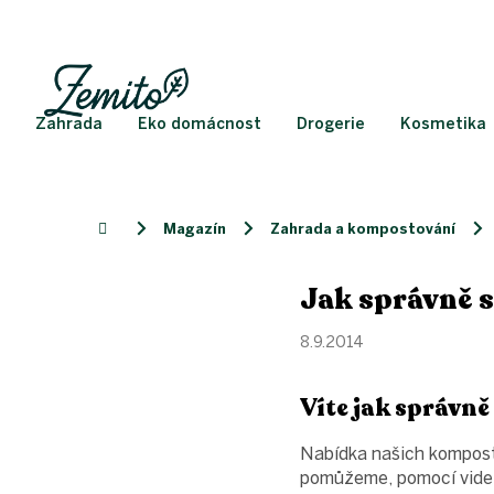
Přejít
na
obsah
Zahrada
Eko domácnost
Drogerie
Kosmetika
Magazín
Zahrada a kompostování
Domů
Jak správně 
8.9.2014
Víte jak správn
Nabídka našich komposté
pomůžeme, pomocí videí,