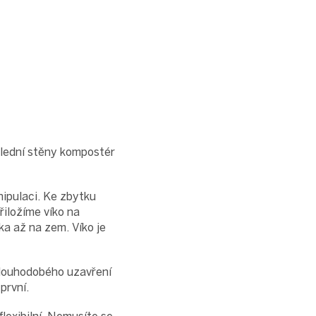
slední stěny kompostér
nipulaci. Ke zbytku
řiložíme víko na
a až na zem. Víko je
 dlouhodobého uzavření
první.