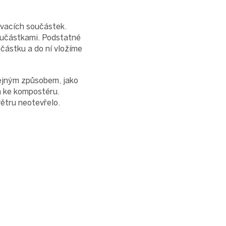
ovacích součástek.
součástkami. Podstatné
částku a do ní vložíme
stejným způsobem, jako
a ke kompostéru.
ětru neotevřelo.