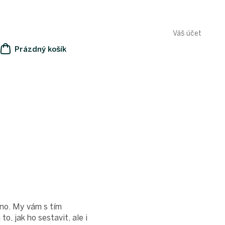
Váš účet
Prázdný košík
NÁKUPNÍ
KOŠÍK
dno. My vám s tím
, jak ho sestavit, ale i