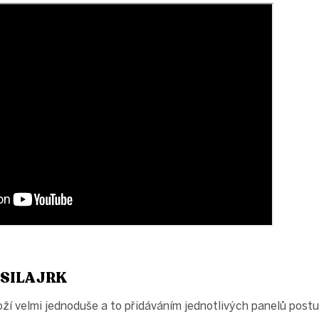
SILA JRK
oží velmi jednoduše a to přidáváním jednotlivých panelů post