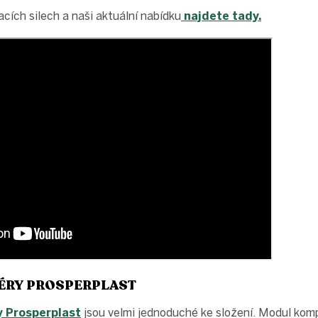
ích silech a naši aktuální nabídku
najdete tady.
ÉRY PROSPERPLAST
 Prosperplast
jsou velmi jednoduché ke složení. Modul komp