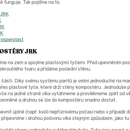
ně funguje. Tak pojďme na to.
 JRK
K
RK
RK
rosperplast
OSTÉRY JRK
žíme na zem a spojíme plastovými tyčemi. Před upevněním po
okrouhlého tvaru a přidáme poslední stěnu.
ě části. Díky svému systému pantů je velmi jednoduché na ma
přes plastové tyče, které drží stěny kompostéru. Jednoduše p
če na jedné straně víka vytáhneme a provlékneme zpět od vík
řipevněné a druhou se lze do kompostéru snadno dostat.
pevnit úplně (např. kvůli nepříznivému počasí nebo v případě
připevníme i druhou polovinu víka stejným způsobem, jako tu 