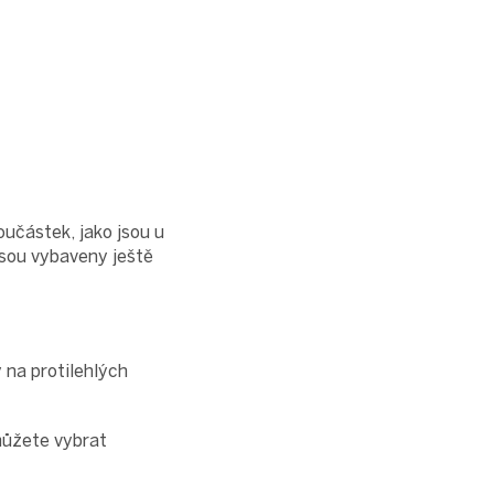
učástek, jako jsou u
jsou vybaveny ještě
 na protilehlých
ůžete vybrat