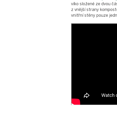
víko složené ze dvou čá
z vnější strany kompost
vnitřní stěny pouze jed