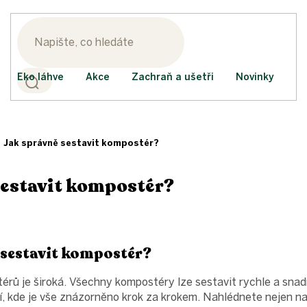
Eko láhve
Akce
Zachraň a ušetři
Novinky
Jak správně sestavit kompostér?
sestavit kompostér?
ě sestavit kompostér?
rů je široká. Všechny kompostéry lze sestavit rychle a sna
 kde je vše znázorněno krok za krokem. Nahlédnete nejen na to