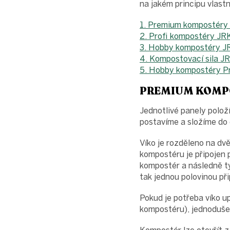
na jakém principu vlast
1. Premium kompostéry
2. Profi kompostéry JR
3. Hobby kompostéry J
4. Kompostovací sila J
5. Hobby kompostéry P
PREMIUM KOMP
Jednotlivé panely polo
postavíme a složíme do 
Víko je rozděleno na dv
kompostéru je připojen 
kompostér a následně ty
tak jednou polovinou p
Pokud je potřeba víko u
kompostéru), jednoduše 