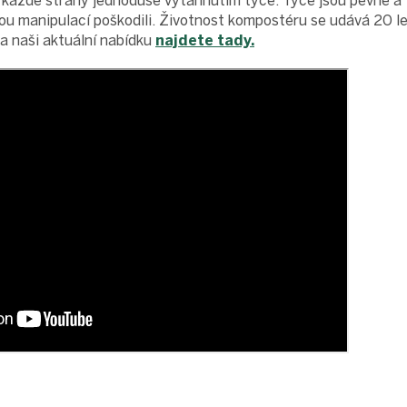
 každé strany jednoduše vytáhnutím tyče. Tyče jsou pevné a f
tou manipulací poškodili. Životnost kompostéru se udává 20 le
 naši aktuální nabídku
najdete tady.