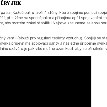
ÉRY JRK
atra. Každé patro tvoří 4 stěny, které spojíme pomocí spoj
ášť, přiložíme na spodní patro a připojíma opět spojovacími 
ry, aby systém získal stabilitu.Nejprve zasuneme zelenou sou
očný ventil (slouží pro regulaci teploty vzduchu). Spojují se 
vířka připevníme spojovací panty a následně připojíme dvířk
ního uzávěru je pak víko možné uzamkout, aby se při silném v