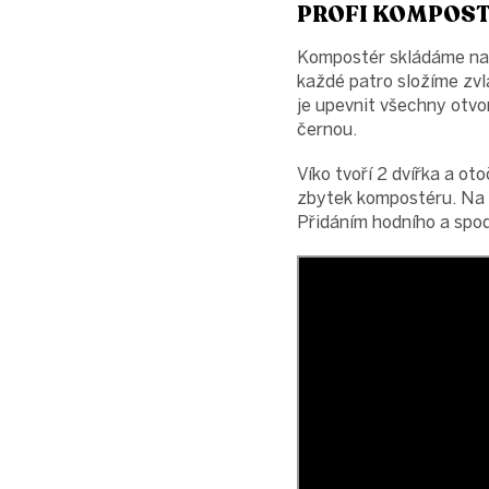
PROFI KOMPOST
Kompostér skládáme na p
každé patro složíme zvl
je upevnit všechny otvo
černou.
Víko tvoří 2 dvířka a ot
zbytek kompostéru. Na d
Přidáním hodního a spod