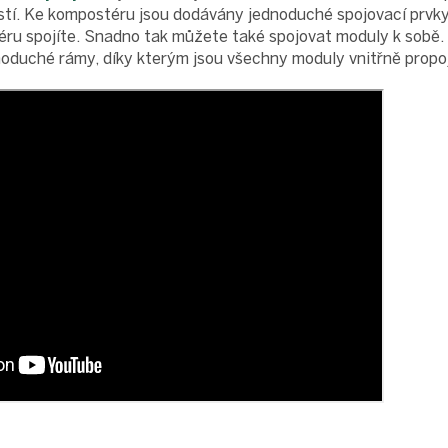
stí. Ke kompostéru jsou dodávány jednoduché spojovací prvk
éru spojíte. Snadno tak můžete také spojovat moduly k sobě.
noduché rámy, díky kterým jsou všechny moduly vnitřně propo