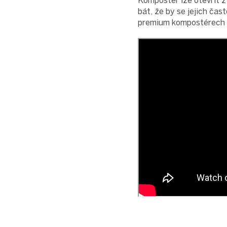
Kompostér lze otevřít z
bát, že by se jejich čas
premium kompostérech a