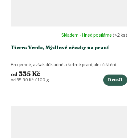
Skladem - Hned posíláme
(>2 ks)
Tierra Verde, Mýdlové ořechy na praní
Pro jemné, avšak důkladné a šetrné praní, ale i čištění.
335 Kč
od
Detail
Měrná
od 55,90 Kč / 100 g
cena: