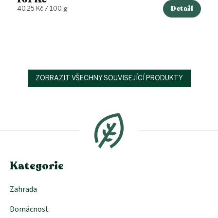
Detail
Měrná
40,25 Kč / 100 g
cena:
ZOBRAZIT VŠECHNY SOUVISEJÍCÍ PRODUKTY
Z
á
p
a
t
í
Kategorie
Zahrada
Domácnost