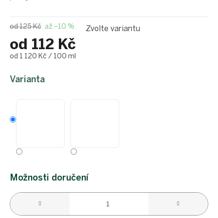
od 125 Kč
až –10 %
Zvolte variantu
od
112 Kč
Měrná
od 1 120 Kč / 100 ml
cena:
Varianta
Možnosti doručení