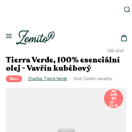
Přejít
na
obsah
Zahrada
Eko
domácnost
NÁK
Drogerie
Váš účet
KOŠ
Kosmetika
Tierra Verde, 100% esenciální
Eko
olej - Vavřín kubébový
láhve
Akce
Akce
Značka:
Tierra Verde
Kód:
Zvolte variantu
Zachraň
od
a ušetři
125
Kč
Novinky
až –
10 %
Vánoce
Přihlášení