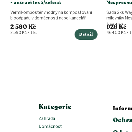
- antracitová/zelená
Nespresso
Vermikompostér vhodný na kompostování
Sada 2ks Way
bioodpadu v domácnosti nebo kanceláři.
milovníky Nes
životním...
2 590 Kč
929 Kč
Měrná
Měrná
2 590 Kč / 1 ks
464,50 Kč / 1
Detail
cena:
cena:
Z
á
p
a
t
í
Kategorie
Inform
Zahrada
Ochra
Domácnost