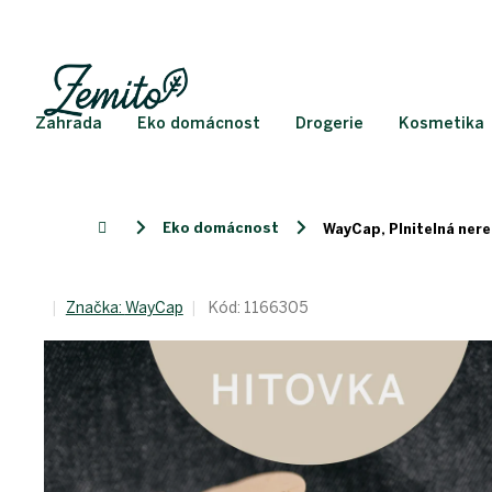
Přejít
na
obsah
Zahrada
Eko domácnost
Drogerie
Kosmetika
Eko domácnost
Domů
WayCap, Plnitelná nere
Značka:
WayCap
Kód:
1166305