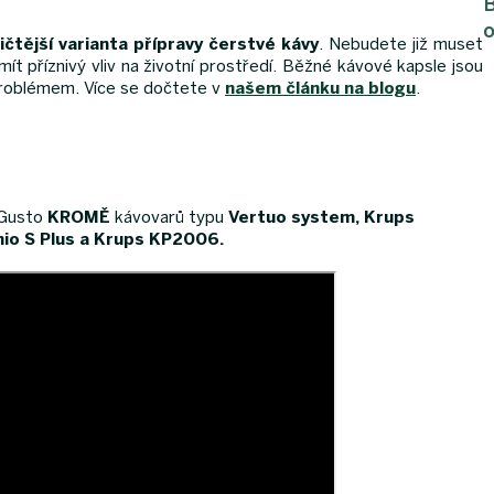
B
o
ičtější varianta přípravy čerstvé kávy
. Nebudete již muset
t příznivý vliv na životní prostředí. Běžné kávové kapsle jsou
 problémem. Více se dočtete v
našem článku na blogu
.
 Gusto
KROMĚ
kávovarů typu
Vertuo system,
Krups
io S Plus
a Krups KP2006.