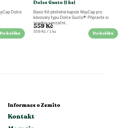
Dolce Gusto (1 ks)
WayCap Dolce
Basic Kit plnitelné kapsle WayCap pro
kávovary typu Dolce Gusto®. Připravte si
snadno senzační...
559 Kč
Měrná
559 Kč / 1 ks
Do košíku
Do košíku
cena:
Informace o Zemito
Kontakt