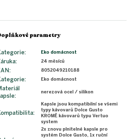
Doplňkové parametry
ategorie
:
Eko domácnost
Záruka
:
24 měsíců
EAN
:
8052049210188
ategorie
:
Eko domácnost
ateriál
nerezová ocel / silikon
apsle
:
Kapsle jsou kompatibilní se všemi
typy kávovarů Dolce Gusto
ompatibilita
:
KROMĚ kávovarů typu Vertuo
system
2x znovu plnitelné kapsle pro
systém Dolce Gusto, 1x ruční