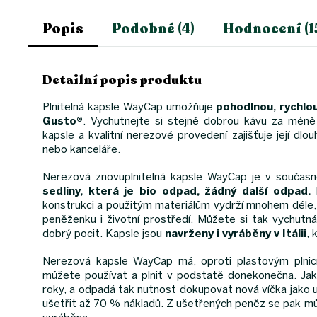
Popis
Podobné (4)
Hodnocení (1
Detailní popis produktu
Plnitelná kapsle WayCap umožňuje
pohodlnou, rychlou
Gusto®
. Vychutnejte si stejně dobrou kávu za méně
kapsle a kvalitní nerezové provedení zajišťuje její dl
nebo kanceláře.
Nerezová znovuplnitelná kapsle WayCap je v součas
sedliny, která je bio odpad, žádný další odpad.
N
konstrukci a použitým materiálům vydrží mnohem déle, ne
peněženku i životní prostředí. Můžete si tak vychut
dobrý pocit. Kapsle jsou
navrženy i vyráběny v Itálii
, 
Nerezová kapsle WayCap má, oproti plastovým plnic
můžete používat a plnit v podstatě donekonečna. Jako 
roky, a odpadá tak nutnost dokupovat nová víčka jako u
ušetřit až 70 % nákladů. Z ušetřených peněz se pak můž