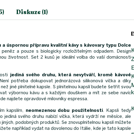
5)
Diskuze (1)
 a úspornou přípravu kvalitní kávy s kávovary typu Dolce
K
 peněz a pouze s biologicky rozložitelným odpadem. Design
ouhou životnost. Set 2 kusů je ideální volba do vaší domácnosti
nosti
jediná svého druhu, která nevytváří, kromě kávové
K
ení potřeba dokupovat jednorázová silikonová víčka a díky
M
ž jiné plnitelné kapsle. S plnitelnou kapslí budete šetřit svou
k
návat výbornou kávu a s každým douškem a mít ze sebe navíc
kde najdete opravdové milovníky espressa.
K
ím kapslím,
neomezenou dobu použitelnosti
. Kapsli tedy
jediná svého druhu nabízí víčka, která vydrží ne měsíce, ale
 jiných, podobných produktů. Se znovuplnitelnou kapslí můžete
ete například vydat na dovolenou do Itálie, kde je tato kapsle