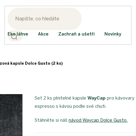
Eko láhve
Akce
Zachraň a ušetři
Novinky
zová kapsle Dolce Gusto (2 ks)
Set 2 ks plnitelné kapsle
WayCap
pro kávovary
espresso s kávou podle své chuti.
Stáhněte si náš
návod Waycap Dolce Gusto.