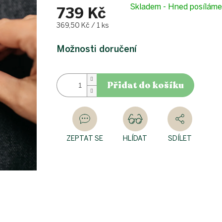
Skladem - Hned posílám
739 Kč
Měrná
369,50 Kč / 1 ks
cena:
Možnosti doručení
Přidat do košíku
ZEPTAT SE
HLÍDAT
SDÍLET