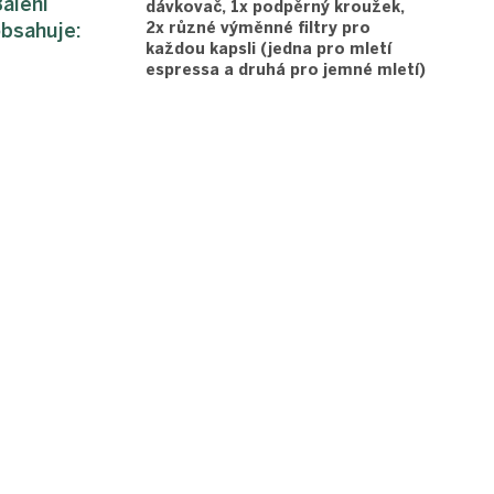
alení
dávkovač, 1x podpěrný kroužek,
bsahuje
:
2x různé výměnné filtry pro
každou kapsli (jedna pro mletí
espressa a druhá pro jemné mletí)