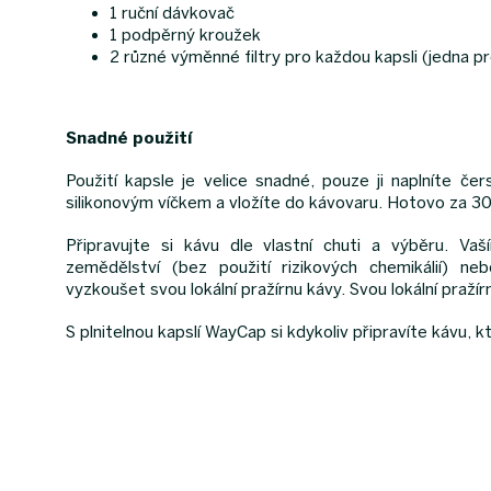
1 ruční dávkovač
1 podpěrný kroužek
2 různé výměnné filtry pro každou kapsli (jedna p
Snadné použití
Použití kapsle je velice snadné, pouze ji naplníte če
silikonovým víčkem a vložíte do kávovaru. Hotovo za 3
Připravujte si kávu dle vlastní chuti a výběru. 
zemědělství (bez použití rizikových chemikálií) n
vyzkoušet svou lokální pražírnu kávy. Svou lokální praží
S plnitelnou kapslí WayCap si kdykoliv připravíte kávu,