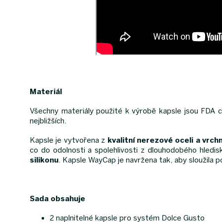
Materiál
Všechny materiály použité k výrobě kapsle jsou FDA ce
nejbližších.
Kapsle je vytvořena z
kvalitní nerezové oceli a vrchn
co do odolnosti a spolehlivosti z dlouhodobého hledis
silikonu
. Kapsle WayCap je navržena tak, aby sloužila p
Sada obsahuje
2 naplnitelné kapsle pro systém Dolce Gusto