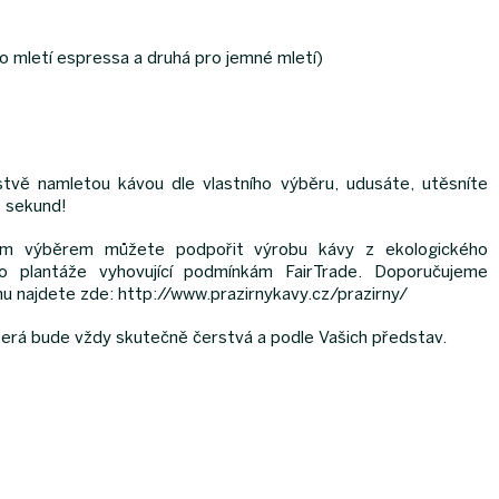
ro mletí espressa a druhá pro jemné mletí)
rstvě namletou kávou dle vlastního výběru, udusáte, utěsníte
0 sekund!
Vaším výběrem můžete podpořit výrobu kávy z ekologického
ebo plantáže vyhovující podmínkám FairTrade. Doporučujeme
rnu najdete zde: http://www.prazirnykavy.cz/prazirny/
 která bude vždy skutečně čerstvá a podle Vašich představ.