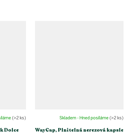
síláme
(>2 ks)
Skladem - Hned posíláme
(>2 ks)
k Dolce
WayCap, Plnitelná nerezová kapsle