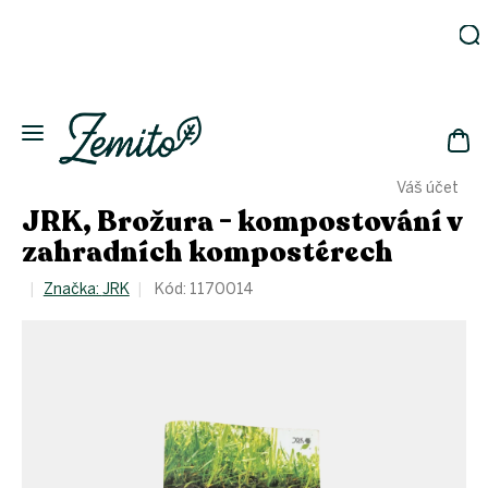
Přejít
na
obsah
Zahrada
Eko
domácnost
NÁK
Drogerie
Váš účet
KOŠ
Kosmetika
JRK, Brožura - kompostování v
Eko
zahradních kompostérech
láhve
Akce
Značka:
JRK
Kód:
1170014
Zachraň
a ušetři
Novinky
Vánoce
Přihlášení