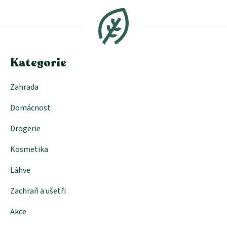
á
p
a
t
í
Kategorie
Zahrada
Domácnost
Drogerie
Kosmetika
Láhve
Zachraň a ušetři
Akce