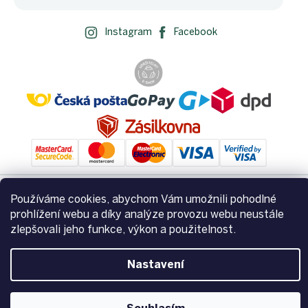
Instagram
Facebook
Používáme cookies, abychom Vám umožnili pohodlné
Vytvořil Shoptet
prohlížení webu a díky analýze provozu webu neustále
zlepšovali jeho funkce, výkon a použitelnost.
Copyright 2026
Zemito.cz
. Všechna práva vyhrazena.
Upravit
Nastavení
nastavení cookies