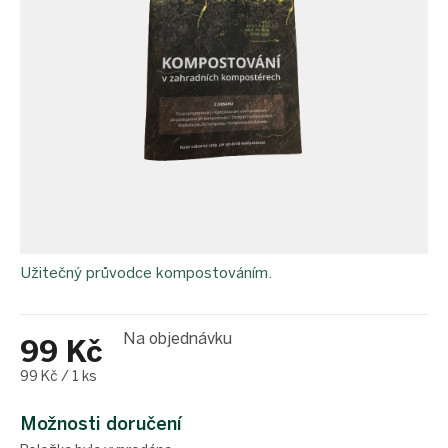
Užitečný průvodce kompostováním.
Na objednávku
99 Kč
Měrná
99 Kč / 1 ks
cena:
Možnosti doručení