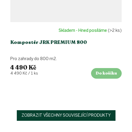
Skladem - Hned posíláme
(>2 ks)
Kompostér JRK PREMIUM 800
Pro zahrady do 800 m2.
4 490 Kč
Do košíku
Měrná
4 490 Kč / 1 ks
cena:
ZOBRAZIT VŠECHNY SOUVISEJÍCÍ PRODUKTY
Z