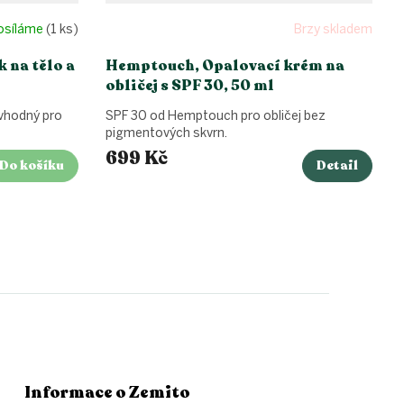
posíláme
(1 ks)
Brzy skladem
k na tělo a
Hemptouch, Opalovací krém na
obličej s SPF 30, 50 ml
 vhodný pro
SPF 30 od Hemptouch pro obličej bez
pigmentových skvrn.
699 Kč
Do košíku
Detail
Informace o Zemito