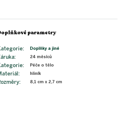
Doplňkové parametry
ategorie
:
Doplňky a jiné
Záruka
:
24 měsíců
ategorie
:
Péče o tělo
ateriál
:
hliník
Rozměry
:
8,1 cm x 2,7 cm