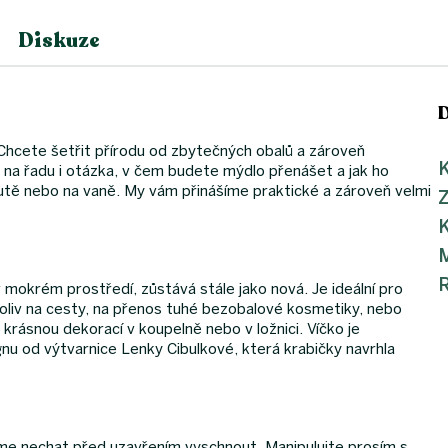
Diskuze
Chcete šetřit přírodu od zbytečných obalů a zároveň
K
 na řadu i otázka, v čem budete mýdlo přenášet a jak ho
utě nebo na vaně. My vám přinášíme praktické a zároveň velmi
K
M
ě v mokrém prostředí, zůstává stále jako nová. Je ideální pro
oliv na cesty, na přenos tuhé bezobalové kosmetiky, nebo
krásnou dekorací v koupelně nebo v ložnici. Víčko je
ignu od výtvarnice Lenky Cibulkové, která krabičky navrhla
e nechat před uzavřením vyschnout. Manipulujte prosím s