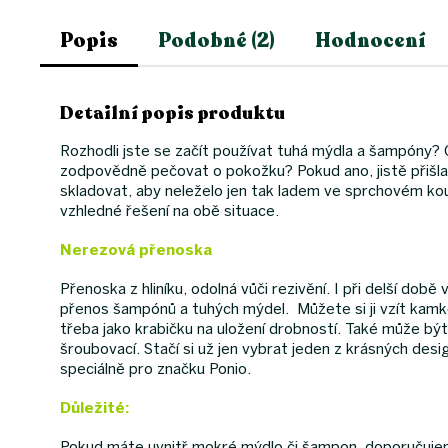
Popis
Podobné (2)
Hodnocení
Detailní popis produktu
Rozhodli jste se začít používat tuhá mýdla a šampóny? 
zodpovědně pečovat o pokožku? Pokud ano, jistě přišla
skladovat, aby neleželo jen tak ladem ve sprchovém ko
vzhledné řešení na obě situace.
Nerezová přenoska
Přenoska z hliníku, odolná vůči rezivění. I při delší dob
přenos šampónů a tuhých mýdel. Můžete si ji vzít kamk
třeba jako krabičku na uložení drobností. Také může být 
šroubovací. Stačí si už jen vybrat jeden z krásných des
speciálně pro značku Ponio.
Důležité:
Pokud máte uvnitř mokré mýdlo či šampon, doporučujem