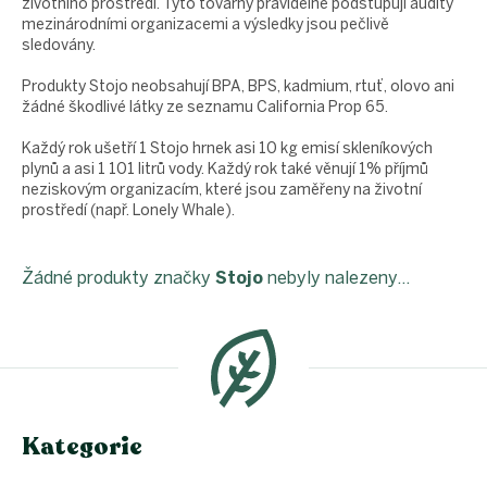
životního prostředí. Tyto továrny pravidelně podstupují audity
mezinárodními organizacemi a výsledky jsou pečlivě
sledovány.
Produkty Stojo neobsahují BPA, BPS, kadmium, rtuť, olovo ani
žádné škodlivé látky ze seznamu California Prop 65.
Každý rok ušetří 1 Stojo hrnek asi 10 kg emisí skleníkových
plynů a asi 1 101 litrů vody. Každý rok také věnují 1% příjmů
neziskovým organizacím, které jsou zaměřeny na životní
prostředí (např. Lonely Whale).
Žádné produkty značky
Stojo
nebyly nalezeny...
Z
á
p
a
t
í
Kategorie