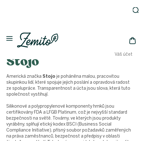
Přejít
na
obsah
Zahrada
Eko
domácnost
NÁK
Drogerie
Váš účet
Stojo
KOŠ
Kosmetika
Eko
láhve
Americká značka
Stojo
je poháněna malou, pracovitou
skupinkou lidí, které spojuje jejich poslání a opravdová radost
Akce
ze spolupráce. Transparentnost a úcta jsou slova, která tuto
Zachraň
společnost vystihují.
a ušetři
Silikonové a polypropylenové komponenty hrnků jsou
Novinky
certifikovány FDA a LFGB Platinum, což je nejvyšší standard
Vánoce
bezpečnosti na světě. Továrny, ve kterých jsou produkty
vyráběny, splňují etický kodex BSCI (Business Social
Přihlášení
Compliance Initiative), přísný soubor požadavků zaměřených
na práva zaměstnanců, bezpečnost a předpisy v oblasti