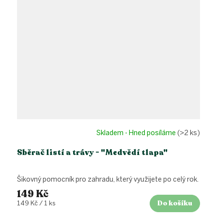
Skladem - Hned posíláme
(>2 ks)
Sběrač listí a trávy - "Medvědí tlapa"
Šikovný pomocník pro zahradu, který využijete po celý rok.
149 Kč
Do košíku
Měrná
149 Kč / 1 ks
cena: