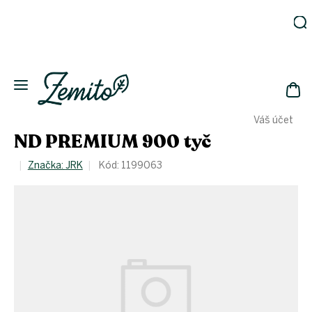
Přejít
na
obsah
Zahrada
Eko
domácnost
NÁK
Drogerie
Váš účet
KOŠ
Kosmetika
ND PREMIUM 900 tyč
Eko
láhve
Značka:
JRK
Kód:
1199063
Akce
Zachraň
a ušetři
Novinky
Vánoce
Přihlášení