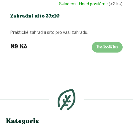
Skladem - Hned posíláme
(>2 ks)
Zahradní síto 37x10
Praktické zahradní síto pro vaši zahradu.
89 Kč
Do košíku
Z
á
p
a
t
í
Kategorie