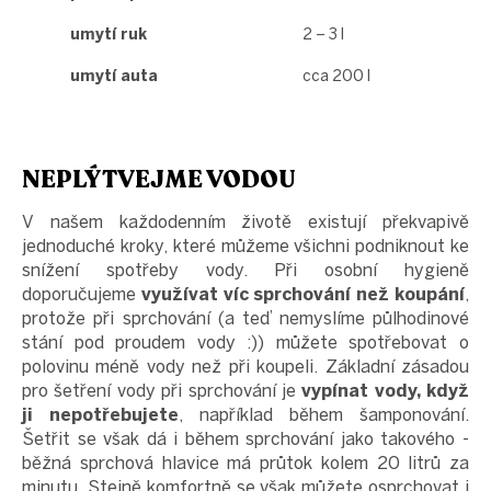
umytí ruk
2 – 3 l
umytí auta
cca 200 l
NEPLÝTVEJME VODOU
V našem každodenním životě existují překvapivě
jednoduché kroky, které můžeme všichni podniknout ke
snížení spotřeby vody. Při osobní hygieně
doporučujeme
využívat víc sprchování než koupání
,
protože při sprchování (a teď nemyslíme půlhodinové
stání pod proudem vody :)) můžete spotřebovat o
polovinu méně vody než při koupeli. Základní zásadou
pro šetření vody při sprchování je
vypínat vody, když
ji nepotřebujete
, například během šamponování.
Šetřit se však dá i během sprchování jako takového -
běžná sprchová hlavice má průtok kolem 20 litrů za
minutu. Stejně komfortně se však můžete osprchovat i