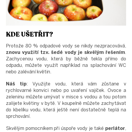
KDE UŠETŘIT?
Protože 80 % odpadové vody se nikdy nezpracovává,
znovu využití tzv. šedé vody je skvělým řešením
.
Zachycenou vodu, která by běžně tekla přímo do
odpadu, můžete využít například na splachování WC
nebo zalévání květin.
Náš tip
: Využijte vodu, která vám zůstane v
rychlovarné konvici nebo po uvaření vajíček. Ovoce a
zeleninu můžete umývat v misce s vodou a tou potom
zalijete květiny v bytě. V koupelně můžete zachytávat
do kbelíku vodu, která ještě není dostatečně teplá na
sprchování.
Skvělým pomocníkem při úspoře vody je také
perlátor
,