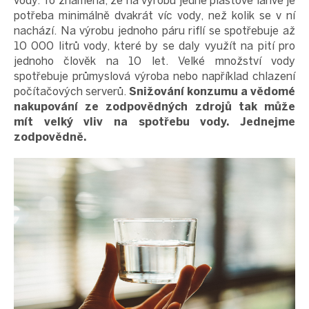
vody. To znamená, že na výrobu jedné plastové lahve je
potřeba minimálně dvakrát víc vody, než kolik se v ní
nachází. Na výrobu jednoho páru riflí se spotřebuje až
10 000 litrů vody, které by se daly využít na pití pro
jednoho člověk na 10 let. Velké množství vody
spotřebuje průmyslová výroba nebo například chlazení
počítačových serverů.
Snižování konzumu a vědomé
nakupování ze zodpovědných zdrojů tak může
mít velký vliv na spotřebu vody. Jednejme
zodpovědně.