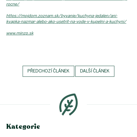
rocne/
https://mojdom.zoznam.sk/byvanie/kuchyna-jedalen/ani-
kvapka-nazmar-alebo-ako-usetrit-na-vode-v-kupelni-a-kuchyni/
www.minzp.sk
PŘEDCHOZÍ ČLÁNEK
DALŠÍ ČLÁNEK
Z
á
p
a
t
í
Kategorie