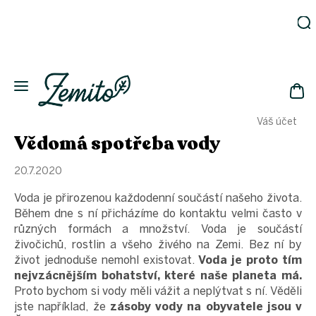
Přejít
na
obsah
Zahrada
Eko
domácnost
NÁK
Drogerie
Váš účet
KOŠ
Kosmetika
Vědomá spotřeba vody
Eko
láhve
20.7.2020
Akce
Voda je přirozenou každodenní součástí našeho života.
Zachraň
Během dne s ní přicházíme do kontaktu velmi často v
a ušetři
různých formách a množství. Voda je součástí
Novinky
živočichů, rostlin a všeho živého na Zemi. Bez ní by
život jednoduše nemohl existovat.
Voda je proto tím
Vánoce
nejvzácnějším bohatství, které naše planeta má.
Přihlášení
Proto bychom si vody měli vážit a neplýtvat s ní. Věděli
jste například, že
zásoby vody na obyvatele jsou v