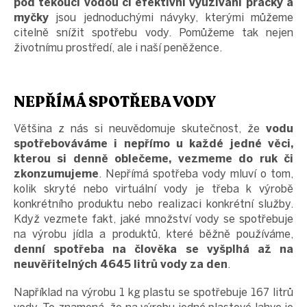
pod tekoucí vodou či efektivní využívání pračky a
myčky
jsou jednoduchými návyky, kterými můžeme
citelně snížit spotřebu vody. Pomůžeme tak nejen
životnímu prostředí, ale i naší peněžence.
NEPŘÍMÁ SPOTŘEBA VODY
Většina z nás si neuvědomuje skutečnost, že
vodu
spotřebováváme i nepřímo u každé jedné věci,
kterou si denně oblečeme, vezmeme do ruk či
zkonzumujeme
. Nepřímá spotřeba vody mluví o tom,
kolik skryté nebo virtuální vody je třeba k výrobě
konkrétního produktu nebo realizaci konkrétní služby.
Když vezmete fakt, jaké množství vody se spotřebuje
na výrobu jídla a produktů, které běžně používáme,
denní spotřeba na člověka se vyšplhá až na
neuvěřitelných 4645 litrů vody za den
.
Například na výrobu 1 kg plastu se spotřebuje 167 litrů