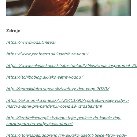
Zdroje
:
https://www.voda.limited/
https://www.geotherm.sk/usetrit-za-vodu/
https://www.zelenaskola.sk/sites/default/files/voda_inspriromat_2
https://tchiboblog.sk/ako-setrit-vodou/
http://npmalafatra.sopsr.sk/svetovy-den-vody-2020/
https://ekonomika.sme.sk/c/22401790/spotreba-teplej-vody-v-
marci-a-aprili-pre-pandemiu-covid-19-vzrastla.html
http://krotiteliaenergii.sk/nepustajte-peniaze-do-kanala-tipy-
znizit-spotrebu-vody-aj-vas-doma/
https://tojenapad.dobrenoviny.sk/ako-usetrit-tisice-litrov-vody-