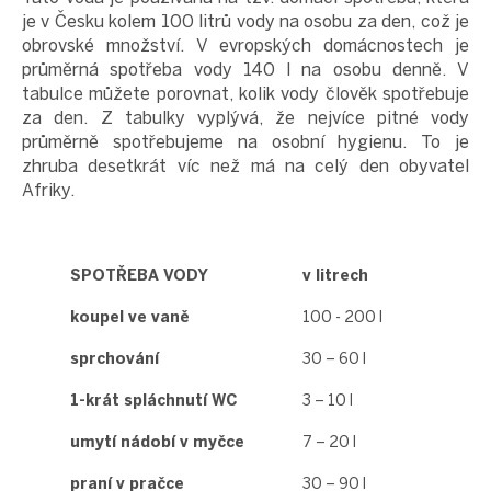
je v Česku kolem 100 litrů vody na osobu za den, což je
obrovské množství. V evropských domácnostech je
průměrná spotřeba vody 140 l na osobu denně. V
tabulce můžete porovnat, kolik vody člověk spotřebuje
za den. Z tabulky vyplývá, že nejvíce pitné vody
průměrně spotřebujeme na osobní hygienu. To je
zhruba desetkrát víc než má na celý den obyvatel
Afriky.
SPOTŘEBA VODY
v litrech
koupel ve vaně
100 - 200 l
sprchování
30 – 60 l
1-krát spláchnutí WC
3 – 10 l
umytí nádobí v myčce
7 – 20 l
praní v pračce
30 – 90 l