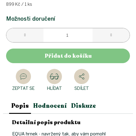
Měrná
899 Kč / 1 ks
cena:
Možnosti doručení
Přidat do košíku
ZEPTAT SE
HLÍDAT
SDÍLET
Popis
Hodnocení
Diskuze
Detailní popis produktu
EQUA hrnek - navržený tak, aby vám pomohl