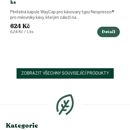
ks
Plnitelná kapsle WayCap pro kávovary typu Nespresso®
pro milovníky kávy, kterým záleží na...
624 Kč
Detail
Měrná
624 Kč / 1 ks
cena:
ZOBRAZIT VŠECHNY SOUVISEJÍCÍ PRODUKTY
Z
á
p
a
t
í
Kategorie