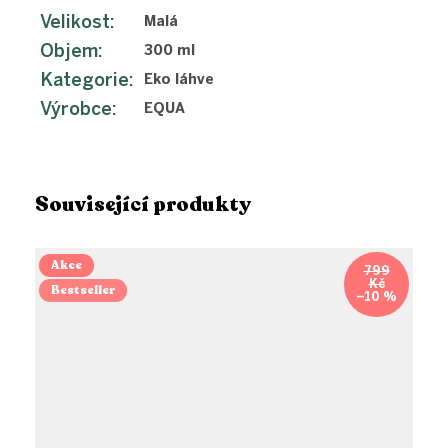
Velikost
:
Malá
Objem
:
300 ml
Kategorie
:
Eko láhve
Výrobce
:
EQUA
Související produkty
Akce
799
Kč
Bestseller
–10 %