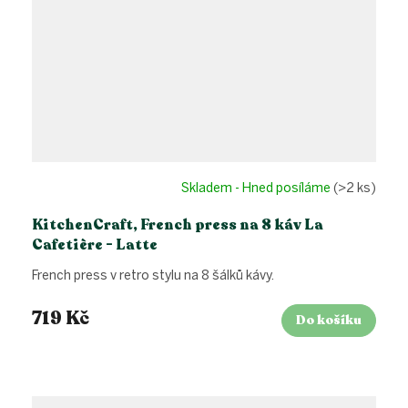
Skladem - Hned posíláme
(>2 ks)
KitchenCraft, French press na 8 káv La
Cafetière - Latte
French press v retro stylu na 8 šálků kávy.
719 Kč
Do košíku