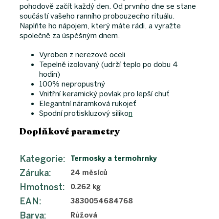
pohodově začít každý den. Od prvního dne se stane
součástí vašeho ranního probouzecího rituálu.
Naplňte ho nápojem, který máte rádi, a vyražte
společně za úspěšným dnem.
Vyroben z
nerezové oceli
Tepelně izolovaný (udrží teplo po dobu 4
hodin)
100% nepropustný
Vnitřní keramický povlak pro lepší chuť
Elegantní náramková
rukojeť
Spodní protiskluzový
siliko
n
Doplňkové parametry
Kategorie
:
Termosky a termohrnky
Záruka
:
24 měsíců
Hmotnost
:
0.262 kg
EAN
:
3830054684768
Barva
:
Růžová