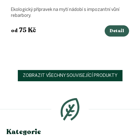
Ekologický přípravek na mytí nádobí s impozantní vůní
rebarbory.
75 Kč
od
Detail
ZOBRAZIT VŠECHNY SOUVISEJÍCÍ PRODUKTY
Z
á
p
a
t
í
Kategorie