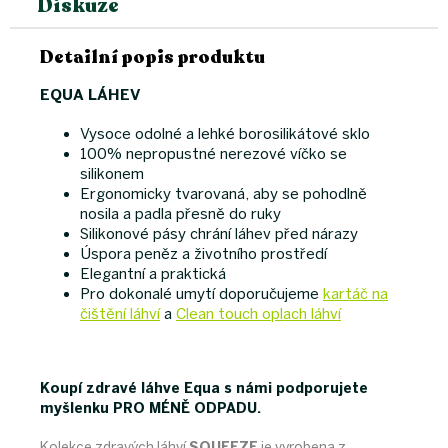
Diskuze
Detailní popis produktu
EQUA LÁHEV
Vysoce odolné a lehké borosilikátové sklo
100% nepropustné nerezové víčko se
silikonem
Ergonomicky tvarovaná, aby se pohodlně
nosila a padla přesně do ruky
Silikonové pásy chrání láhev před nárazy
Úspora peněz a životního prostředí
Elegantní a praktická
Pro dokonalé umytí doporučujeme
kartáč na
čištění láhví
a
Clean touch oplach láhví
Koupí zdravé láhve Equa s námi podporujete
myšlenku PRO MÉNĚ ODPADU.
Kolekce zdravých láhví
SQUEEZE
je vyrobena z