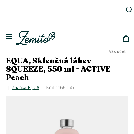
Přejít
na
obsah
Zahrada
Eko
domácnost
NÁK
Drogerie
Váš účet
KOŠ
Kosmetika
EQUA, Skleněná láhev
Eko
SQUEEZE, 550 ml - ACTIVE
láhve
Peach
Akce
Značka:
EQUA
Kód:
1166055
Zachraň
a ušetři
Novinky
Vánoce
Přihlášení