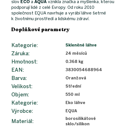
slov
ECO
a
AQUA
vznikla značka a myšlenka, kterou
podporují lidé z celé Evropy. Od roku 2010
společnost EQUA navrhuje a vyrábí láhve šetrné
k životnímu prostředí a lidskému zdraví.
Doplňkové parametry
Kategorie
:
Skleněné láhve
Záruka
:
24 měsíců
Hmotnost
:
0.368 kg
EAN
:
3830054688964
Barva
:
Oranžová
Velikost
:
Střední
Objem
:
550 ml
Kategorie
:
Eko láhve
Výrobce
:
EQUA
borosilikátové
Materiál
:
sklo/silikon