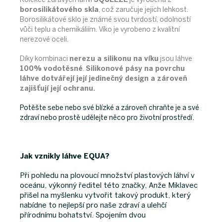
borosilikátového skla
, což zaručuje jejich lehkost.
Borosilikátové sklo je známé svou tvrdostí, odolností
vůči teplu a chemikáliím. Víko je vyrobeno z kvalitní
nerezové oceli.
Díky kombinaci
nerezu a silikonu na víku
jsou láhve
100% vodotěsné
.
Silikonové pásy na povrchu
láhve dotvářejí její jedinečný design a zároveň
zajišťují její ochranu.
Potěšte sebe nebo své blízké a zároveň chraňte je a své
.
zdraví nebo prostě udělejte něco pro životní prostředí
Jak vznikly láhve EQUA?
Při pohledu na plovoucí množství plastových láhví v
oceánu, výkonný ředitel této značky, Anže Miklavec
přišel na myšlenku vytvořit takový produkt, který
nabídne to nejlepší pro naše zdraví a ulehčí
přírodnímu bohatství. Spojením dvou