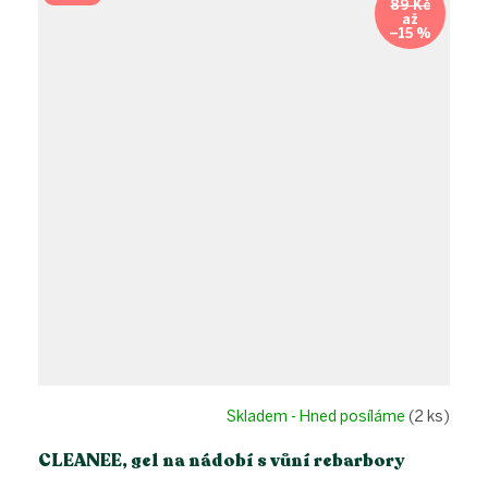
89 Kč
až
–15 %
Skladem - Hned posíláme
(2 ks)
CLEANEE, gel na nádobí s vůní rebarbory