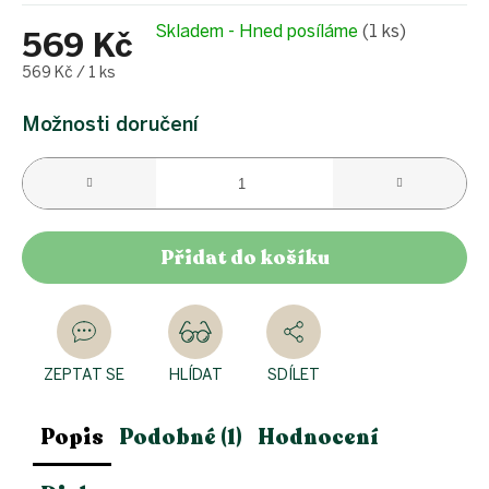
Skladem - Hned posíláme
(1 ks)
569 Kč
Měrná
569 Kč / 1 ks
cena:
Možnosti doručení
Přidat do košíku
ZEPTAT SE
HLÍDAT
SDÍLET
Popis
Podobné (1)
Hodnocení