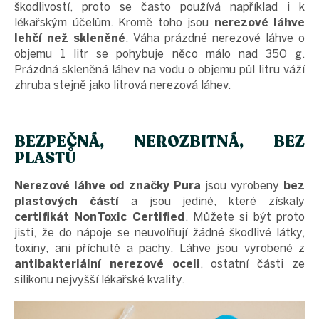
škodlivostí, proto se často používá například i k
lékařským účelům. Kromě toho jsou
nerezové láhve
lehčí než skleněné
. Váha prázdné nerezové láhve o
objemu 1 litr se pohybuje něco málo nad 350 g.
Prázdná skleněná láhev na vodu
o objemu půl litru váží
zhruba stejně jako litrová nerezová láhev.
BEZPEČNÁ, NEROZBITNÁ, BEZ
PLASTŮ
Nerezové láhve od značky Pura
jsou vyrobeny
bez
plastových částí
a jsou jediné, které získaly
certifikát NonToxic Certified
. Můžete si být proto
jisti, že do nápoje se neuvolňují žádné škodlivé látky,
toxiny, ani příchutě a pachy. Láhve jsou vyrobené z
antibakteriální nerezové oceli
, ostatní části ze
silikonu nejvyšší lékařské kvality.