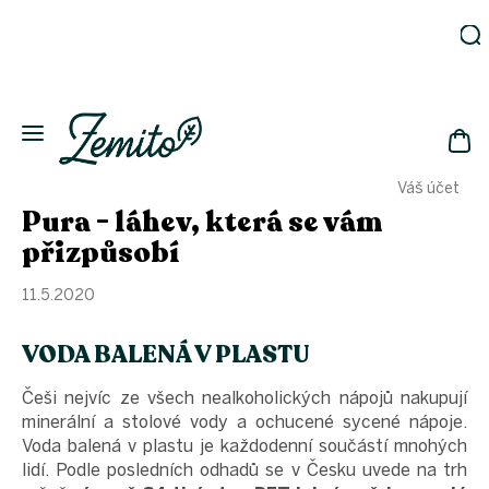
Přejít
na
obsah
Zahrada
Eko
domácnost
NÁK
Drogerie
Váš účet
KOŠ
Kosmetika
Pura - láhev, která se vám
Eko
přizpůsobí
láhve
Akce
11.5.2020
Zachraň
a ušetři
VODA BALENÁ V PLASTU
Novinky
Češi nejvíc ze všech nealkoholických nápojů nakupují
Vánoce
minerální a stolové vody a ochucené sycené nápoje.
Přihlášení
Voda balená v plastu je každodenní součástí mnohých
lidí. Podle posledních odhadů se v Česku uvede na trh