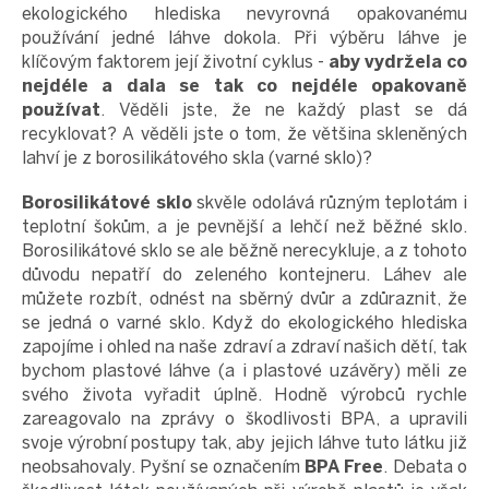
ekologického hlediska nevyrovná opakovanému
používání jedné láhve dokola. Při výběru láhve je
klíčovým faktorem její životní cyklus -
aby vydržela co
nejdéle a dala se tak co nejdéle opakovaně
používat
. Věděli jste, že ne každý plast se dá
recyklovat? A věděli jste o tom, že většina skleněných
lahví je z borosilikátového skla (varné sklo)?
Borosilikátové sklo
skvěle odolává různým teplotám i
teplotní šokům, a je pevnější a lehčí než běžné sklo.
Borosilikátové sklo se ale běžně nerecykluje, a z tohoto
důvodu nepatří do zeleného kontejneru. Láhev ale
můžete rozbít, odnést na sběrný dvůr a zdůraznit, že
se jedná o varné sklo. Když do ekologického hlediska
zapojíme i ohled na naše zdraví a zdraví našich dětí, tak
bychom plastové láhve (a i plastové uzávěry) měli ze
svého života vyřadit úplně. Hodně výrobců rychle
zareagovalo na zprávy o škodlivosti BPA, a upravili
svoje výrobní postupy tak, aby jejich láhve tuto látku již
neobsahovaly. Pyšní se označením
BPA Free
. Debata o