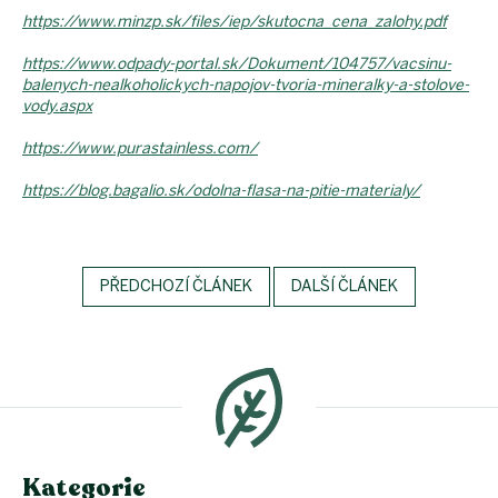
https://www.minzp.sk/files/iep/skutocna_cena_zalohy.pdf
https://www.odpady-portal.sk/Dokument/104757/vacsinu-
balenych-nealkoholickych-napojov-tvoria-mineralky-a-stolove-
vody.aspx
https://www.purastainless.com/
https://blog.bagalio.sk/odolna-flasa-na-pitie-materialy/
PŘEDCHOZÍ ČLÁNEK
DALŠÍ ČLÁNEK
Z
á
p
a
t
í
Kategorie