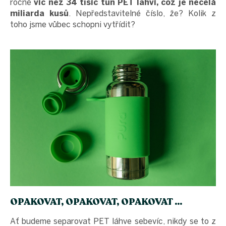
ročně
víc než 34 tisíc tun PET lahví, což je necelá
miliarda kusů
. Nepředstavitelné číslo, že? Kolik z
toho jsme vůbec schopni vytřídit?
OPAKOVAT, OPAKOVAT, OPAKOVAT ...
Ať budeme separovat PET láhve sebevíc, nikdy se to z