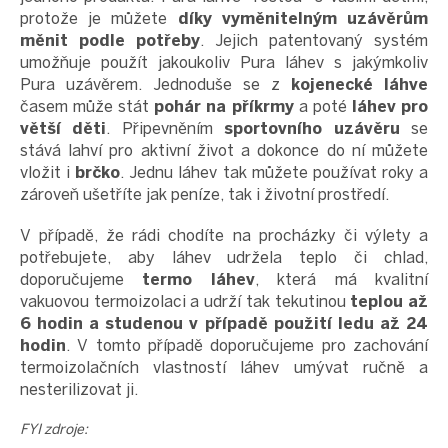
protože je můžete
díky vyměnitelným uzávěrům
měnit podle potřeby
. Jejich patentovaný systém
umožňuje použít jakoukoliv Pura láhev s jakýmkoliv
Pura uzávěrem. Jednoduše se z
kojenecké láhve
časem může stát
pohár na příkrmy
a poté
láhev pro
větší děti
. Připevněním
sportovního uzávěru
se
stává lahví pro aktivní život a dokonce do ní můžete
vložit i
brčko
. Jednu láhev tak můžete používat roky a
zároveň ušetříte jak peníze, tak i životní prostředí.
V případě, že rádi chodíte na procházky či výlety a
potřebujete, aby láhev udržela teplo či chlad,
doporučujeme
termo láhev
, která má kvalitní
vakuovou termoizolaci a udrží tak tekutinou
teplou až
6 hodin a studenou v případě použití ledu až 24
hodin
. V tomto případě doporučujeme pro zachování
termoizolačních vlastností láhev umývat ručně a
nesterilizovat ji.
FYI zdroje: