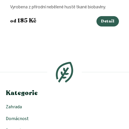
Vyrobena z přírodní nebělené hustě tkané biobavlny.
185 Kč
od
Detail
Z
á
p
a
t
í
Kategorie
Zahrada
Domácnost