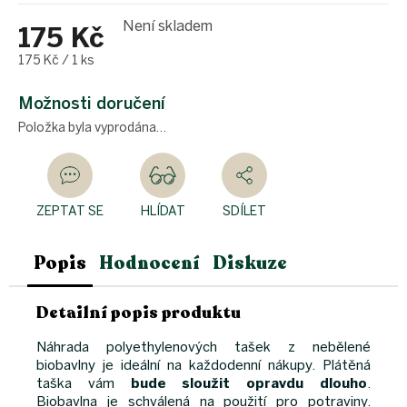
Není skladem
175 Kč
Měrná
175 Kč / 1 ks
cena:
Možnosti doručení
Položka byla vyprodána…
ZEPTAT SE
HLÍDAT
SDÍLET
Popis
Hodnocení
Diskuze
Detailní popis produktu
Náhrada polyethylenových tašek z nebělené
biobavlny je ideální na každodenní nákupy. Plátěná
taška vám
bude sloužit opravdu dlouho
.
Biobavlna je schválená na použití pro potraviny.