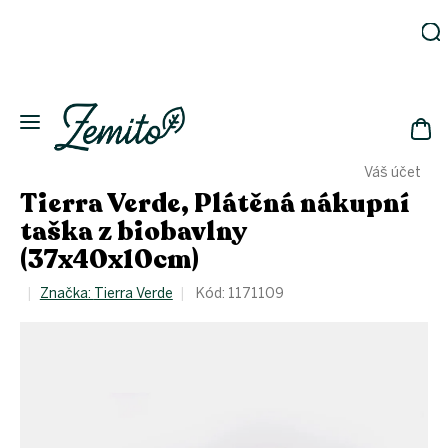
Přejít
na
obsah
Zahrada
Eko
domácnost
NÁK
Drogerie
Váš účet
KOŠ
Kosmetika
Tierra Verde, Plátěná nákupní
Eko
taška z biobavlny
láhve
(37x40x10cm)
Akce
Značka:
Tierra Verde
Kód:
1171109
Zachraň
a ušetři
Novinky
Vánoce
Přihlášení