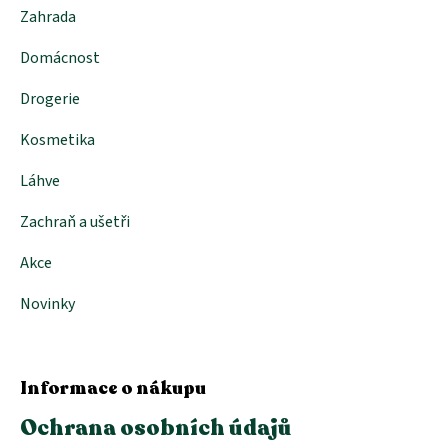
k
Zahrada
y
v
Domácnost
ý
p
i
Drogerie
s
u
Kosmetika
Láhve
Zachraň a ušetři
Akce
Novinky
Informace o nákupu
Ochrana osobních údajů