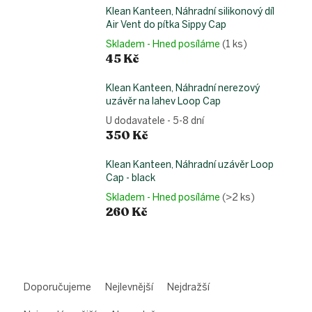
Klean Kanteen, Náhradní silikonový díl
Air Vent do pítka Sippy Cap
Skladem - Hned posíláme
(1 ks)
45 Kč
Klean Kanteen, Náhradní nerezový
uzávěr na lahev Loop Cap
U dodavatele - 5-8 dní
350 Kč
Klean Kanteen, Náhradní uzávěr Loop
Cap - black
Skladem - Hned posíláme
(>2 ks)
260 Kč
Ř
a
Doporučujeme
Nejlevnější
Nejdražší
z