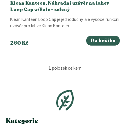
Klean Kanteen, Náhradní uzávěr na lahev
Loop Cap w/Bale - zelený
Klean Kanteen Loop Cap je jednoduchý, ale vysoce funkční
uzávěr pro lahve Klean Kanteen.
Do košíku
260 Kč
1
položek celkem
O
v
l
Z
á
á
d
p
a
a
c
t
í
í
p
Kategorie
r
v