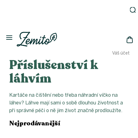
Přejít
na
obsah
Zahrada
Eko
domácnost
NÁK
Drogerie
Váš účet
KOŠ
Kosmetika
Příslušenství k
Eko
láhve
láhvím
Akce
Zachraň
Kartáče na čištění nebo třeba náhradní víčko na
a ušetři
láhev? Láhve mají sami o sobě dlouhou životnost a
Novinky
při správné péči o ně jim život značně prodloužíte.
Vánoce
Nejprodávanější
Přihlášení