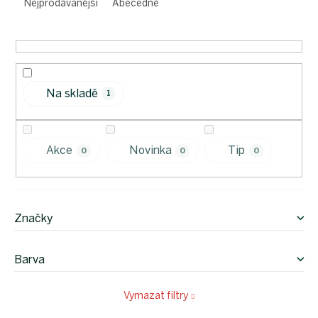
e
Nejprodávanější
Abecedně
n
í
p
r
o
Na skladě
d
1
u
k
t
Akce
Novinka
Tip
0
0
0
ů
Značky
Barva
Vymazat filtry