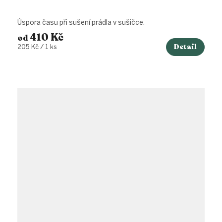
Úspora času při sušení prádla v sušičce.
410 Kč
od
Detail
Měrná
205 Kč / 1 ks
cena: