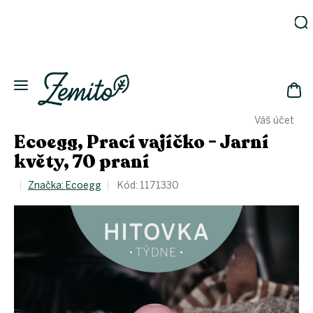
Přejít
na
obsah
Zahrada
Eko
domácnost
NÁK
Drogerie
Váš účet
KOŠ
Kosmetika
Ecoegg, Prací vajíčko - Jarní
Eko
květy, 70 praní
láhve
Akce
Značka:
Ecoegg
Kód:
1171330
Zachraň
a ušetři
Novinky
Vánoce
Přihlášení