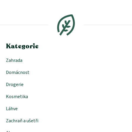
Z
á
p
a
t
í
Kategorie
Zahrada
Domácnost
Drogerie
Kosmetika
Láhve
Zachraň a ušetři