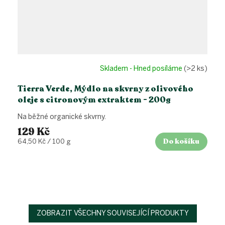
Skladem - Hned posíláme
(>2 ks)
Tierra Verde, Mýdlo na skvrny z olivového
oleje s citronovým extraktem - 200g
Na běžné organické skvrny.
129 Kč
Do košíku
Měrná
64,50 Kč / 100 g
cena:
ZOBRAZIT VŠECHNY SOUVISEJÍCÍ PRODUKTY