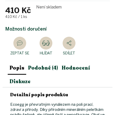
Není skladem
410 Kč
Měrná
410 Kč / 1 ks
cena:
Možnosti doručení
ZEPTAT SE
HLÍDAT
SDÍLET
Popis
Podobné (4)
Hodnocení
Diskuze
Detailní popis produktu
Ecoegg je převratným vynálezem na poli prací,
zdraví a přírody. Díky přírodním minerálním peletkám
prádlo šetrně, ale účinně čistí a nepoškozuje. Obal ve