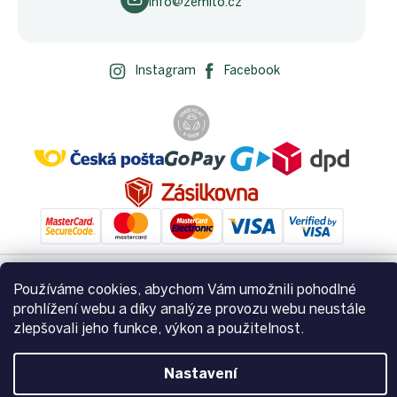
info@zemito.cz
Instagram
Facebook
Používáme cookies, abychom Vám umožnili pohodlné
Vytvořil Shoptet
prohlížení webu a díky analýze provozu webu neustále
zlepšovali jeho funkce, výkon a použitelnost.
Copyright 2026
Zemito.cz
. Všechna práva vyhrazena.
Upravit
Nastavení
nastavení cookies