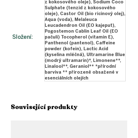
z kokosového oleje), Sodium Coco
Sulphate (tenzid z kokosového
oleje), Castor Oil (bio ricinový olej),
Aqua (voda), Melaleuca
Leucadendron Oil (EO kajeput),
Pogostemon Cablin Leaf Oil (EO
Složení
:
pačuli) Tocopherol (vitamin E),
Panthenol (pantenol), Caffeine
powder (kofein), Lactic Acid
(kyselina mléčná), Ultramarine Blue
(modrý ultramarin)*, Limonene**,
Linalool**, Geraniol** *přírodní
barviva ** přirozeně obsažené v
esenciálních olejích
Související produkty