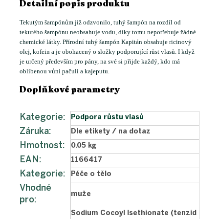
Detailní popis produktu
Tekutým šampónům již odzvonilo, tuhý šampón na rozdíl od
tekutého šampónu neobsahuje vodu, díky tomu nepotřebuje žádné
chemické látky. Přírodní tuhý šampón Kapitán obsahuje ricinový
olej, kofein a je obohacený o složky podporující růst vlasů. I když
je určený především pro pány, na své si přijde každý, kdo má
oblíbenou vůni pačuli a kajeputu.
Doplňkové parametry
Kategorie
:
Podpora růstu vlasů
Záruka
:
Dle etikety / na dotaz
Hmotnost
:
0.05 kg
EAN
:
1166417
Kategorie
:
Péče o tělo
Vhodné
muže
pro
:
Sodium Cocoyl Isethionate (tenzid