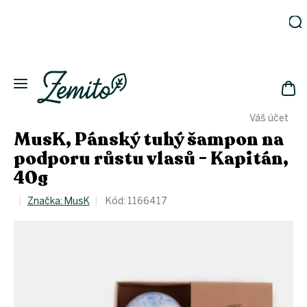
Přejít
na
obsah
Zahrada
Eko
domácnost
NÁK
Drogerie
Váš účet
KOŠ
Kosmetika
MusK, Pánský tuhý šampon na
Eko
podporu růstu vlasů - Kapitán,
láhve
40g
Akce
Značka:
MusK
Kód:
1166417
Zachraň
a ušetři
Novinky
Vánoce
Přihlášení