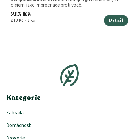
olejem, jako impregnace proti vodě.
213 Kč
Detail
Měrná
213 Kč / 1 ks
cena:
Z
á
p
a
t
í
Kategorie
Zahrada
Domácnost
Drogerie