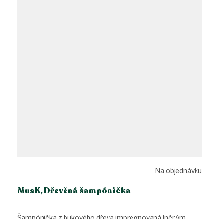
Na objednávku
MusK, Dřevěná šampónička
Šampónička z bukového dřeva impregnovaná lněným