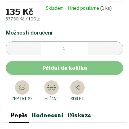
Skladem - Hned posíláme
(1 ks)
135 Kč
Měrná
337,50 Kč / 100 g
cena:
Možnosti doručení
Přidat do košíku
ZEPTAT SE
HLÍDAT
SDÍLET
Popis
Hodnocení
Diskuze